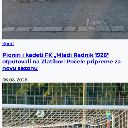
Sport
Pioniri i kadeti FK „Mladi Radnik 1926“
otputovali na Zlatibor: Počele pripreme za
novu sezonu
06.08.2026.