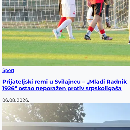
Sport
Prijateljski remi u Svilajncu – „Mladi Radnik
1926“ ostao neporažen protiv srpskoligaša
06.08.2026.