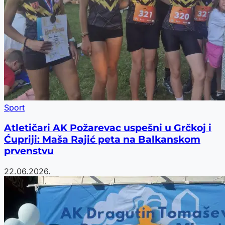
Sport
Atletičari AK Požarevac uspešni u Grčkoj i
Ćupriji: Maša Rajić peta na Balkanskom
prvenstvu
22.06.2026.