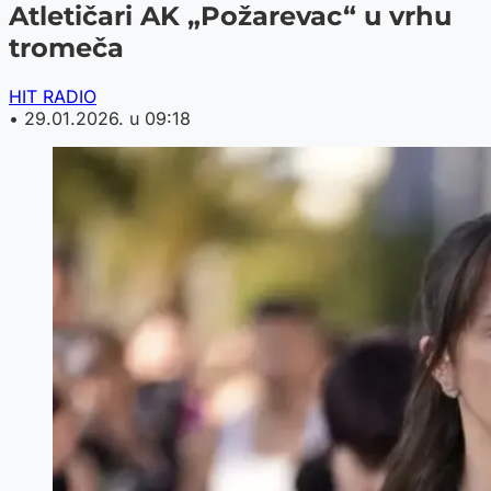
Atletičari AK „Požarevac“ u vrhu
tromeča
HIT RADIO
•
29.01.2026. u 09:18