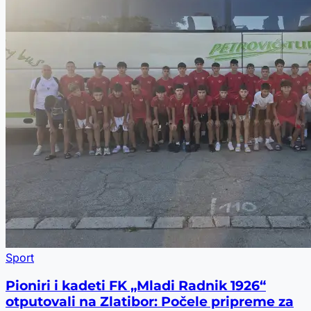
Sport
Pioniri i kadeti FK „Mladi Radnik 1926“
otputovali na Zlatibor: Počele pripreme za