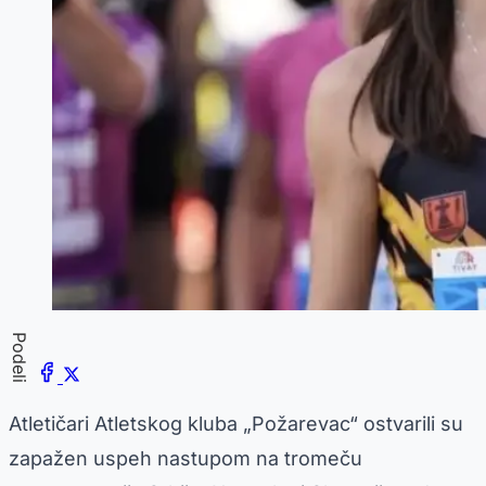
Podeli
Atletičari Atletskog kluba „Požarevac“ ostvarili su
zapažen uspeh nastupom na tromeču