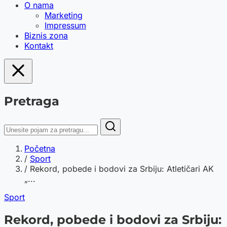
O nama
Marketing
Impressum
Biznis zona
Kontakt
Pretraga
Početna
/
Sport
/
Rekord, pobede i bodovi za Srbiju: Atletičari AK
„...
Sport
Rekord, pobede i bodovi za Srbiju: