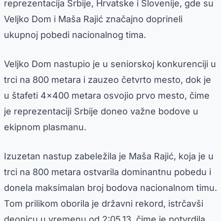
reprezentacija Srbije, Hrvatske i Slovenije, gde su
Veljko Dom i Maša Rajić značajno doprineli
ukupnoj pobedi nacionalnog tima.
Veljko Dom nastupio je u seniorskoj konkurenciji u
trci na 800 metara i zauzeo četvrto mesto, dok je
u štafeti 4×400 metara osvojio prvo mesto, čime
je reprezentaciji Srbije doneo važne bodove u
ekipnom plasmanu.
Izuzetan nastup zabeležila je Maša Rajić, koja je u
trci na 800 metara ostvarila dominantnu pobedu i
donela maksimalan broj bodova nacionalnom timu.
Tom prilikom oborila je državni rekord, istrčavši
deonicu u vremenu od 2:05.13, čime je potvrdila