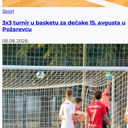
Sport
3x3 turnir u basketu za dečake 15. avgusta u
Požarevcu
06.08.2026.