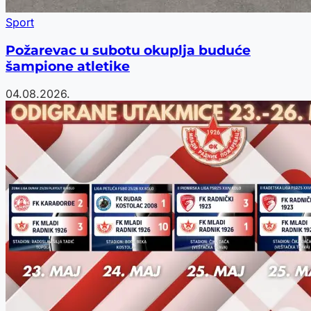
Sport
Požarevac u subotu okuplja buduće
šampione atletike
04.08.2026.