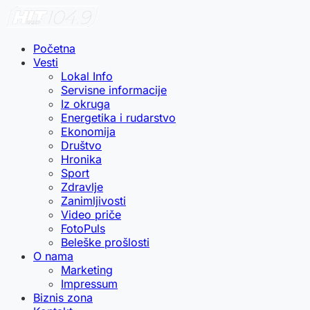
Početna
Vesti
Lokal Info
Servisne informacije
Iz okruga
Energetika i rudarstvo
Ekonomija
Društvo
Hronika
Sport
Zdravlje
Zanimljivosti
Video priče
FotoPuls
Beleške prošlosti
O nama
Marketing
Impressum
Biznis zona