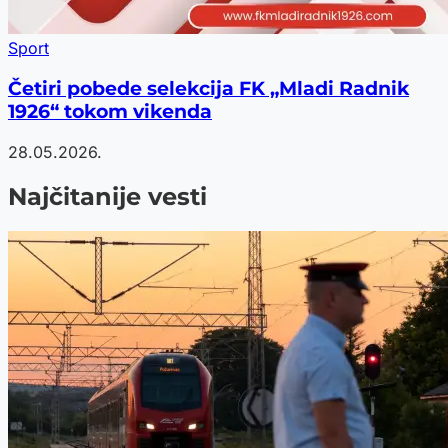
Sport
Četiri pobede selekcija FK „Mladi Radnik
1926“ tokom vikenda
28.05.2026.
Najčitanije vesti