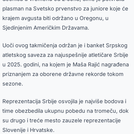
plasman na Svetsko prvenstvo za juniore koje će
krajem avgusta biti održano u Oregonu, u
Sjedinjenim Američkim Državama.
Uoči ovog takmičenja održan je i banket Srpskog
atletskog saveza za najuspešnije atletičare Srbije
u 2025. godini, na kojem je Maša Rajić nagrađena
priznanjem za oborene državne rekorde tokom
sezone.
Reprezentacija Srbije osvojila je najviše bodova i
time obezbedila ukupnu pobedu na tromeču, dok
su drugo i treće mesto zauzele reprezentacije
Slovenije i Hrvatske.