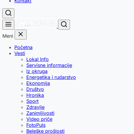
Kontakt
Meni
Početna
Vesti
Lokal Info
Servisne informacije
Iz okruga
Energetika i rudarstvo
Ekonomija
Društvo
Hronika
Sport
Zdravlje
Zanimljivosti
Video priče
FotoPuls
Beleške prošlosti