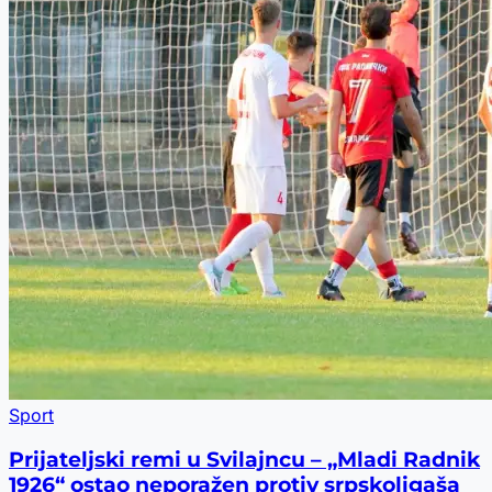
Sport
Prijateljski remi u Svilajncu – „Mladi Radnik
1926“ ostao neporažen protiv srpskoligaša