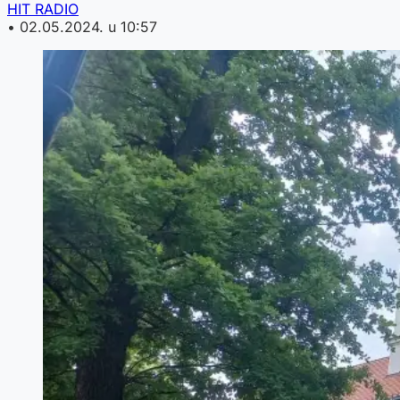
HIT RADIO
•
02.05.2024. u 10:57