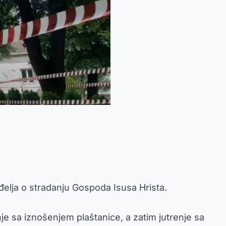
nđelja o stradanju Gospoda Isusa Hrista.
nje sa iznošenjem plaštanice, a zatim jutrenje sa