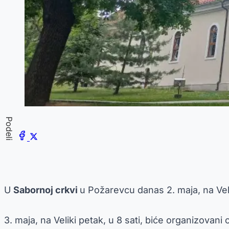
Podeli
U
Sabornoj crkvi
u Požarevcu danas 2. maja, na Veli
3. maja, na Veliki petak, u 8 sati, biće organizovan