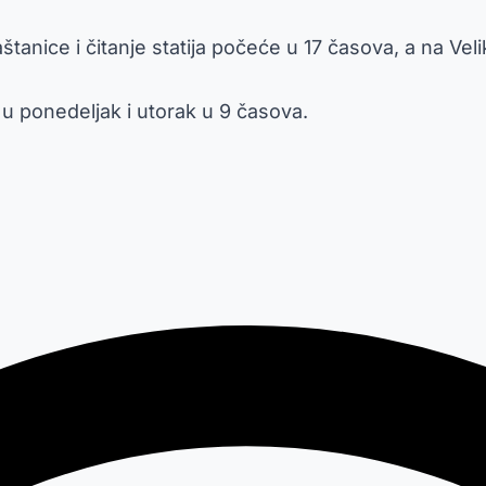
aštanice i čitanje statija počeće u 17 časova, a na Vel
a u ponedeljak i utorak u 9 časova.