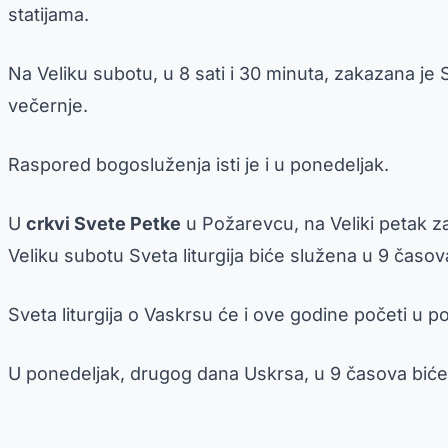
statijama.
Na Veliku subotu, u 8 sati i 30 minuta, zakazana je S
večernje.
Raspored bogosluženja isti je i u ponedeljak.
U
crkvi Svete Petke
u Požarevcu, na Veliki petak za
Veliku subotu Sveta liturgija biće služena u 9 časov
Sveta liturgija o Vaskrsu će i ove godine početi u 
U ponedeljak, drugog dana Uskrsa, u 9 časova biće s