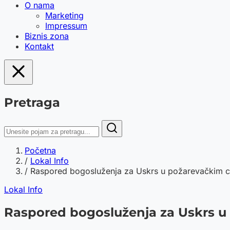
O nama
Marketing
Impressum
Biznis zona
Kontakt
Pretraga
Početna
/
Lokal Info
/
Raspored bogosluženja za Uskrs u požarevačkim cr
Lokal Info
Raspored bogosluženja za Uskrs 