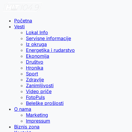
Početna
Vesti
Lokal Info
Servisne informacije
Iz okruga
Energetika i rudarstvo
Ekonomija
Društvo
Hronika
Sport
Zdravlje
Zanimljivosti
Video priče
FotoPuls
Beleške prošlosti
O nama
Marketing
Impressum
Biznis zona