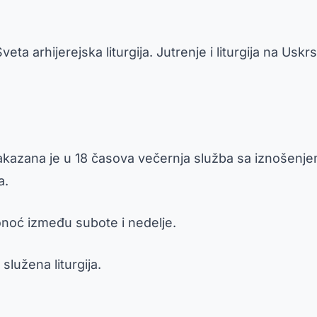
veta arhijerejska liturgija. Jutrenje i liturgija na U
kazana je u 18 časova večernja služba sa iznošenjem 
a.
ponoć između subote i nedelje.
lužena liturgija.