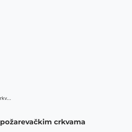
kv...
u požarevačkim crkvama