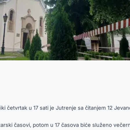
ki četvrtak u 17 sati je Jutrenje sa čitanjem 12 Jeva
i carski časovi, potom u 17 časova biće služeno večer