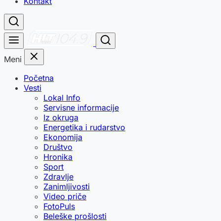
Kontakt
Meni
Početna
Vesti
Lokal Info
Servisne informacije
Iz okruga
Energetika i rudarstvo
Ekonomija
Društvo
Hronika
Sport
Zdravlje
Zanimljivosti
Video priče
FotoPuls
Beleške prošlosti