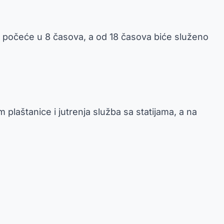
skrs počeće u 8 časova, a od 18 časova biće služeno
plaštanice i jutrenja služba sa statijama, a na