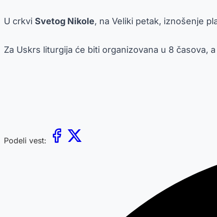
U crkvi
Svetog Nikole
, na Veliki petak, iznošenje pl
Za Uskrs liturgija će biti organizovana u 8 časova, 
Podeli vest: