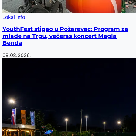
Lokal Info
YouthFest stigao u Požarevac: Program za
mlade na Trgu, večeras koncert Magla
Benda
08.08.2026.