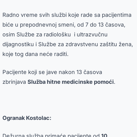
Radno vreme svih službi koje rade sa pacijentima
biće u prepodnevnoj smeni, od 7 do 13 časova,
osim Službe za radiološku i ultrazvučnu
dijagnostiku i Službe za zdravstvenu zaštitu žena,
koje tog dana neće raditi.
Pacijente koji se jave nakon 13 časova
zbrinjava
Služba hitne medicinske pomoći
.
Ogranak Kostolac:
Dežurna služba primaće pacijente od
10.