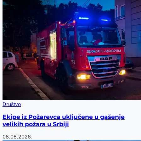
Društvo
Ekipe iz Požarevca uključene u gašenje
velikih požara u Srbiji
08.08.2026.