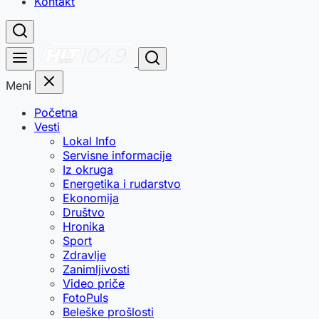
Kontakt
Meni
Početna
Vesti
Lokal Info
Servisne informacije
Iz okruga
Energetika i rudarstvo
Ekonomija
Društvo
Hronika
Sport
Zdravlje
Zanimljivosti
Video priče
FotoPuls
Beleške prošlosti