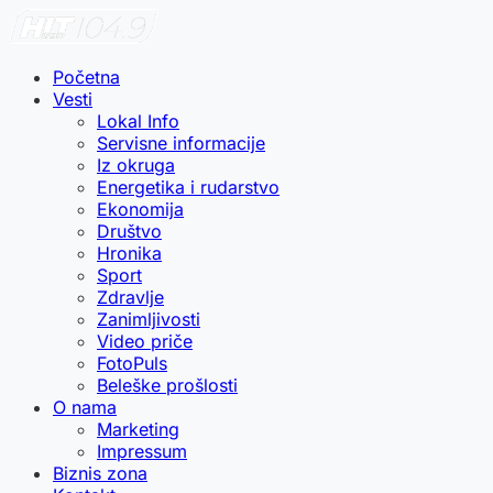
Početna
Vesti
Lokal Info
Servisne informacije
Iz okruga
Energetika i rudarstvo
Ekonomija
Društvo
Hronika
Sport
Zdravlje
Zanimljivosti
Video priče
FotoPuls
Beleške prošlosti
O nama
Marketing
Impressum
Biznis zona