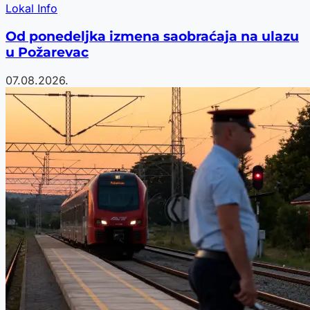
Lokal Info
Od ponedeljka izmena saobraćaja na ulazu
u Požarevac
07.08.2026.