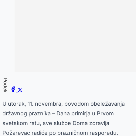
Podeli
U utorak, 11. novembra, povodom obeležavanja
državnog praznika – Dana primirja u Prvom
svetskom ratu, sve službe Doma zdravlja
Požarevac radiće po prazničnom rasporedu.