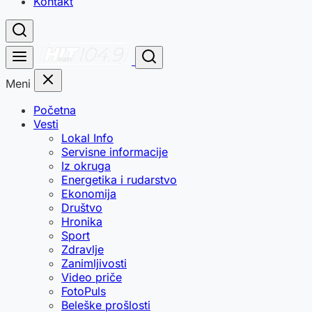
Kontakt
Meni
Početna
Vesti
Lokal Info
Servisne informacije
Iz okruga
Energetika i rudarstvo
Ekonomija
Društvo
Hronika
Sport
Zdravlje
Zanimljivosti
Video priče
FotoPuls
Beleške prošlosti