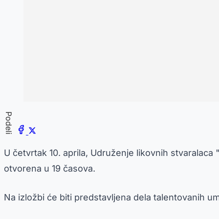
Podeli
U četvrtak 10. aprila, Udruženje likovnih stvaralaca 
otvorena u 19 časova.
Na izložbi će biti predstavljena dela talentovanih u