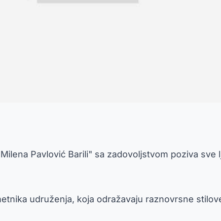
"Milena Pavlović Barili" sa zadovoljstvom poziva sve l
metnika udruženja, koja odražavaju raznovrsne stilove