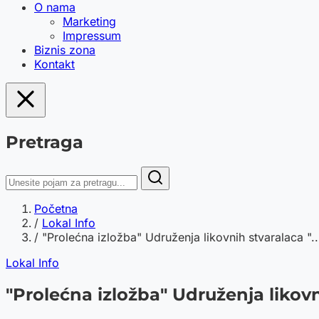
O nama
Marketing
Impressum
Biznis zona
Kontakt
Pretraga
Početna
/
Lokal Info
/
"Prolećna izložba" Udruženja likovnih stvaralaca "..
Lokal Info
"Prolećna izložba" Udruženja likovn