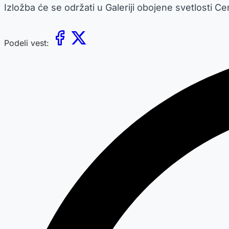
Izložba će se održati u Galeriji obojene svetlosti C
Podeli vest: