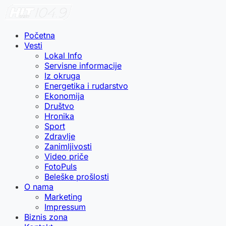
Početna
Vesti
Lokal Info
Servisne informacije
Iz okruga
Energetika i rudarstvo
Ekonomija
Društvo
Hronika
Sport
Zdravlje
Zanimljivosti
Video priče
FotoPuls
Beleške prošlosti
O nama
Marketing
Impressum
Biznis zona