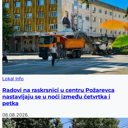
Lokal Info
Radovi na raskrsnici u centru Požarevca
nastavljaju se u noći između četvrtka i
petka
06.08.2026.