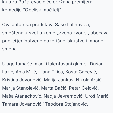
kulturu Požarevac biće održana premijera
komedije “Obelisk mučitelj”.
Ova autorska predstava Saše Latinovića,
smeštena u svet u kome „zvona zvone“, obećava
publici jedinstveno pozorišno iskustvo i mnogo
smeha.
Uloge tumače mladi i talentovani glumci: Dušan
Lazić, Anja Milić, Ilijana Tilica, Kosta Gačević,
Kristina Jovanović, Marija Jankov, Nikola Arsić,
Marija Stanojević, Marta Bačić, Petar Čejović,
Maša Atanacković, Nadja Jevremović, Uroš Marić,
Tamara Jovanović i Teodora Stojanović.