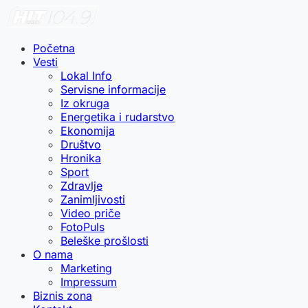
Početna
Vesti
Lokal Info
Servisne informacije
Iz okruga
Energetika i rudarstvo
Ekonomija
Društvo
Hronika
Sport
Zdravlje
Zanimljivosti
Video priče
FotoPuls
Beleške prošlosti
O nama
Marketing
Impressum
Biznis zona