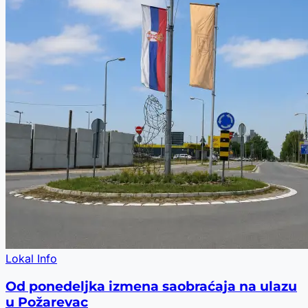
Lokal Info
Od ponedeljka izmena saobraćaja na ulazu
u Požarevac