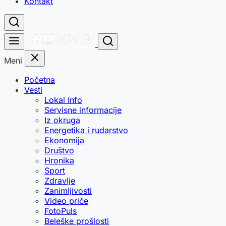
Kontakt
Meni
Početna
Vesti
Lokal Info
Servisne informacije
Iz okruga
Energetika i rudarstvo
Ekonomija
Društvo
Hronika
Sport
Zdravlje
Zanimljivosti
Video priče
FotoPuls
Beleške prošlosti