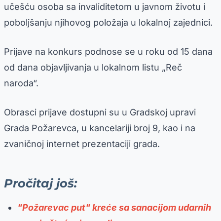
učešću osoba sa invaliditetom u javnom životu i
poboljšanju njihovog položaja u lokalnoj zajednici.
Prijave na konkurs podnose se u roku od 15 dana
od dana objavljivanja u lokalnom listu „Reč
naroda“.
Obrasci prijave dostupni su u Gradskoj upravi
Grada Požarevca, u kancelariji broj 9, kao i na
zvaničnoj internet prezentaciji grada.
Pročitaj još:
"Požarevac put" kreće sa sanacijom udarnih