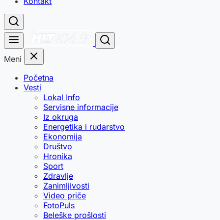
Kontakt
Meni
Početna
Vesti
Lokal Info
Servisne informacije
Iz okruga
Energetika i rudarstvo
Ekonomija
Društvo
Hronika
Sport
Zdravlje
Zanimljivosti
Video priče
FotoPuls
Beleške prošlosti