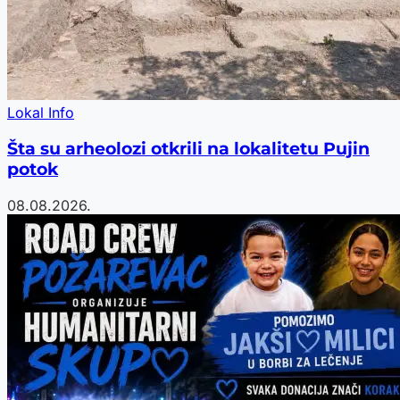
Lokal Info
Šta su arheolozi otkrili na lokalitetu Pujin
potok
08.08.2026.