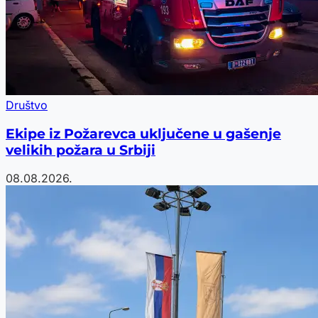
Društvo
Ekipe iz Požarevca uključene u gašenje
velikih požara u Srbiji
08.08.2026.