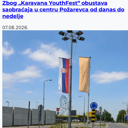
Zbog „Karavana YouthFest“ obustava
saobraćaja u centru Požarevca od danas do
nedelje
07.08.2026.