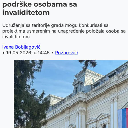
podrške osobama sa
invaliditetom
Udruženja sa teritorije grada mogu konkurisati sa
projektima usmerenim na unapređenje položaja osoba sa
invaliditetom
Ivana Bobljagović
•
19.05.2026. u 14:45
•
Požarevac