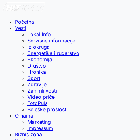
Početna
Vesti
Lokal Info
Servisne informacije
Iz okruga
Energetika i rudarstvo
Ekonomija
Društvo
Hronika
Sport
Zdravlje
Zanimljivosti
Video priče
FotoPuls
Beleške prošlosti
O nama
Marketing
Impressum
Biznis zona