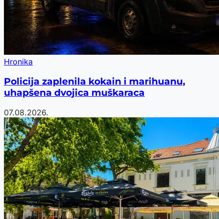
Hronika
Policija zaplenila kokain i marihuanu,
uhapšena dvojica muškaraca
07.08.2026.