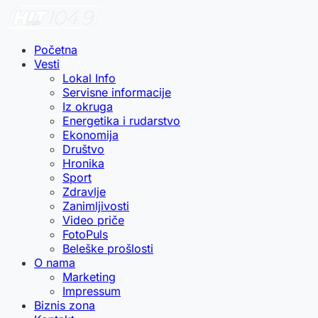
Početna
Vesti
Lokal Info
Servisne informacije
Iz okruga
Energetika i rudarstvo
Ekonomija
Društvo
Hronika
Sport
Zdravlje
Zanimljivosti
Video priče
FotoPuls
Beleške prošlosti
O nama
Marketing
Impressum
Biznis zona