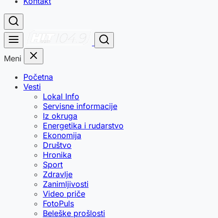
Kontakt
Meni
Početna
Vesti
Lokal Info
Servisne informacije
Iz okruga
Energetika i rudarstvo
Ekonomija
Društvo
Hronika
Sport
Zdravlje
Zanimljivosti
Video priče
FotoPuls
Beleške prošlosti