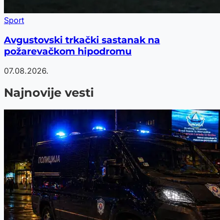
Sport
Avgustovski trkački sastanak na
požarevačkom hipodromu
07.08.2026.
Najnovije vesti