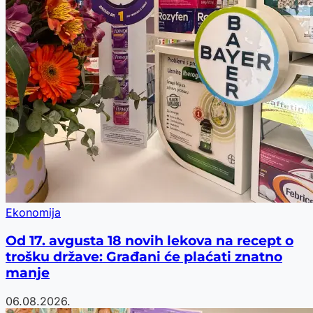
Ekonomija
Od 17. avgusta 18 novih lekova na recept o
trošku države: Građani će plaćati znatno
manje
06.08.2026.