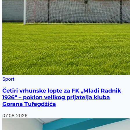
Sport
Četiri vrhunske lopte za FK „Mladi Radnik
1926“ – poklon velikog prijatelja kluba
Gorana Tufegdžića
07.08.2026.