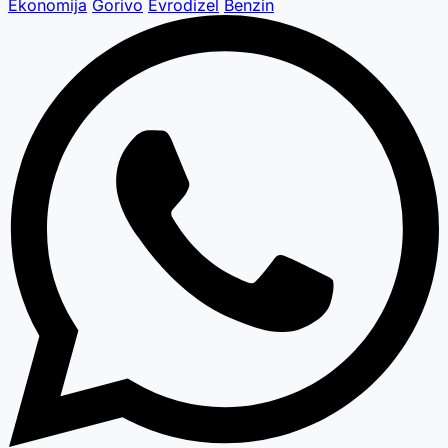
Ekonomija
Gorivo
Evrodizel
Benzin