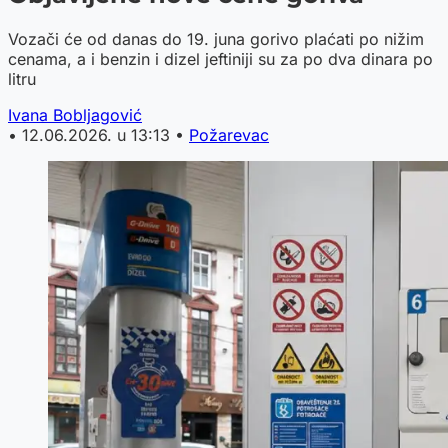
Vozači će od danas do 19. juna gorivo plaćati po nižim
cenama, a i benzin i dizel jeftiniji su za po dva dinara po
litru
Ivana Bobljagović
•
12.06.2026. u 13:13
•
Požarevac