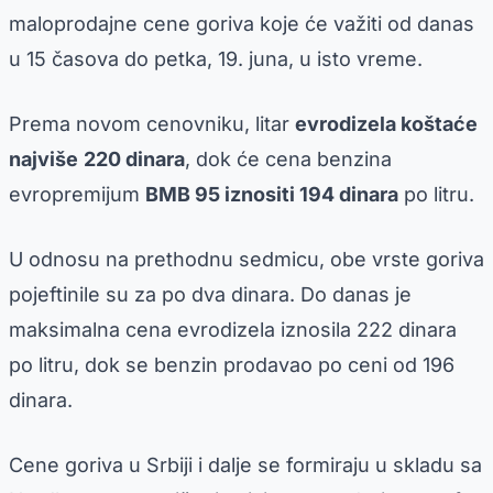
maloprodajne cene goriva koje će važiti od danas
u 15 časova do petka, 19. juna, u isto vreme.
Prema novom cenovniku, litar
evrodizela koštaće
najviše
220 dinara
, dok će cena benzina
evropremijum
BMB 95 iznositi 194 dinara
po litru.
U odnosu na prethodnu sedmicu, obe vrste goriva
pojeftinile su za po dva dinara. Do danas je
maksimalna cena evrodizela iznosila 222 dinara
po litru, dok se benzin prodavao po ceni od 196
dinara.
Cene goriva u Srbiji i dalje se formiraju u skladu sa