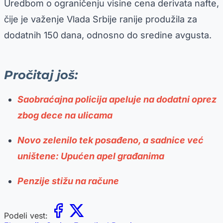
Uredbom o ograničenju visine cena derivata nafte,
čije je važenje Vlada Srbije ranije produžila za
dodatnih 150 dana, odnosno do sredine avgusta.
Pročitaj još:
Saobraćajna policija apeluje na dodatni oprez
zbog dece na ulicama
Novo zelenilo tek posađeno, a sadnice već
uništene: Upućen apel građanima
Penzije stižu na račune
Podeli vest: