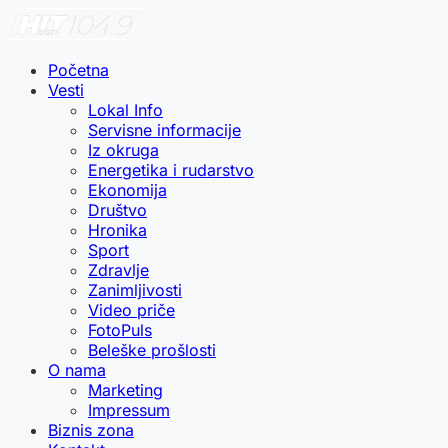
Početna
Vesti
Lokal Info
Servisne informacije
Iz okruga
Energetika i rudarstvo
Ekonomija
Društvo
Hronika
Sport
Zdravlje
Zanimljivosti
Video priče
FotoPuls
Beleške prošlosti
O nama
Marketing
Impressum
Biznis zona