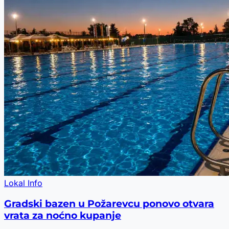
Lokal Info
Gradski bazen u Požarevcu ponovo otvara
vrata za noćno kupanje