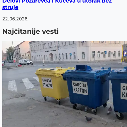
Delovi Požarevca i Kučeva u utorak bez
struje
22.06.2026.
Najčitanije vesti