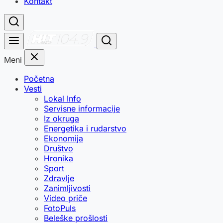
Kontakt
Meni
Početna
Vesti
Lokal Info
Servisne informacije
Iz okruga
Energetika i rudarstvo
Ekonomija
Društvo
Hronika
Sport
Zdravlje
Zanimljivosti
Video priče
FotoPuls
Beleške prošlosti