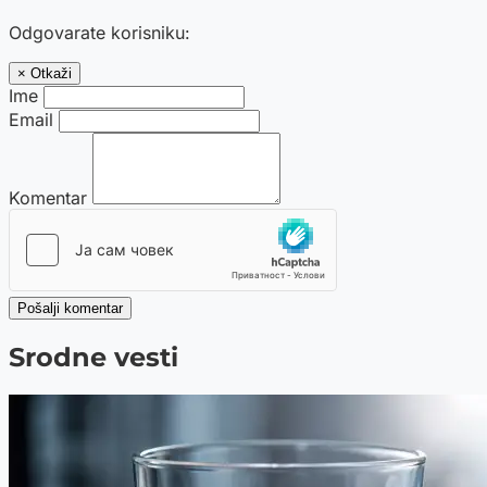
Odgovarate korisniku:
× Otkaži
Ime
Email
Komentar
Pošalji komentar
Srodne vesti