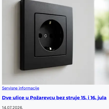
Servisne informacije
Dve ulice u Požarevcu bez struje 15. i 16. jula
14.07.2026.