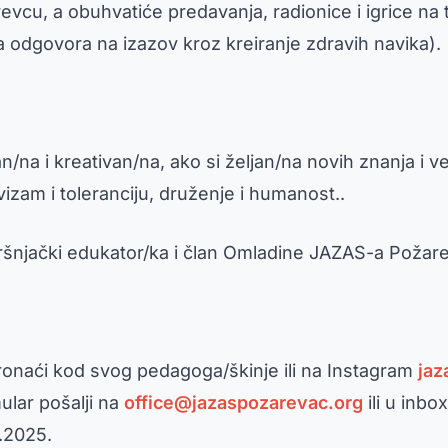
evcu, a obuhvatiće predavanja, radionice i igrice n
ima odgovora na izazov kroz kreiranje zdravih navika).
na i kreativan/na, ako si željan/na novih znanja i veš
ivizam i toleranciju, druženje i humanost..
vršnjački edukator/ka i član Omladine JAZAS-a Požar
pronaći kod svog pedagoga/škinje ili na Instagram
jaz
ular pošalji na
office@jazaspozarevac.org
ili u inb
2.2025.