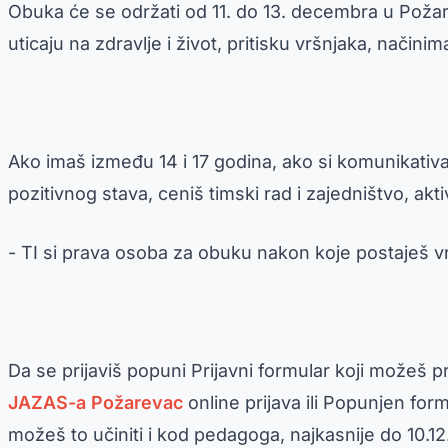
Obuka će se održati od 11. do 13. decembra u Požar
uticaju na zdravlje i život, pritisku vršnjaka, način
Ako imaš između 14 i 17 godina, ako si komunikativan/
pozitivnog stava, ceniš timski rad i zajedništvo, akt
- TI si prava osoba za obuku nakon koje postaješ 
Da se prijaviš popuni Prijavni formular koji možeš 
JAZAS-a Požarevac
online prijava ili Popunjen form
možeš to učiniti i kod pedagoga, najkasnije do 10.1