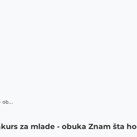
 ob...
kurs za mlade - obuka Znam šta h