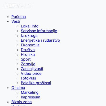
Početna
Vesti
Lokal Info
Servisne informacije
Iz okruga
Energetika i rudarstvo
Ekonomija
Društvo
Hronika
Sport
Zdravlje
Zanimljivosti
Video priče
FotoPuls
Beleške prošlosti
O nama
Marketing
Impressum
Biznis zona