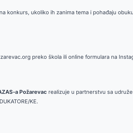
e na konkurs, ukoliko ih zanima tema i pohađaju obuk
ozarevac.org
preko škola ili online formulara na Insta
AZAS-a Požarevac
realizuje u partnerstvu sa udru
EDUKATORE/KE.