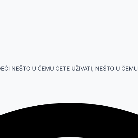
DEĆI NEŠTO U ČEMU ĆETE UŽIVATI, NEŠTO U ČEMU