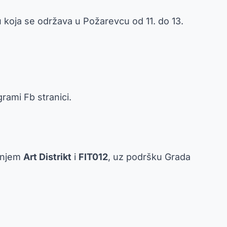
u koja se održava u Požarevcu od 11. do 13.
grami Fb stranici.
ženjem
Art Distrikt
i
FIT012
, uz podršku Grada