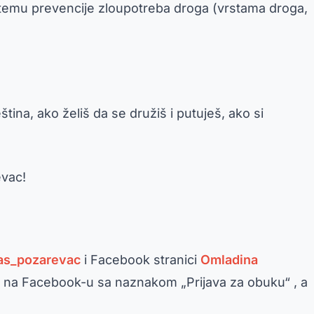
a temu prevencije zloupotreba droga (vrstama droga,
tina, ako želiš da se družiš i putuješ, ako si
evac!
as_pozarevac
i Facebook stranici
Omladina
ox na Facebook-u sa naznakom „Prijava za obuku“ , a