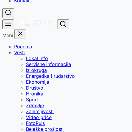
Kontakt
Meni
Početna
Vesti
Lokal Info
Servisne informacije
Iz okruga
Energetika i rudarstvo
Ekonomija
Društvo
Hronika
Sport
Zdravlje
Zanimljivosti
Video priče
FotoPuls
Beleške prošlosti