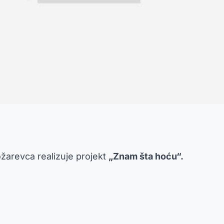
arevca realizuje projekt
„Znam šta hoću“.