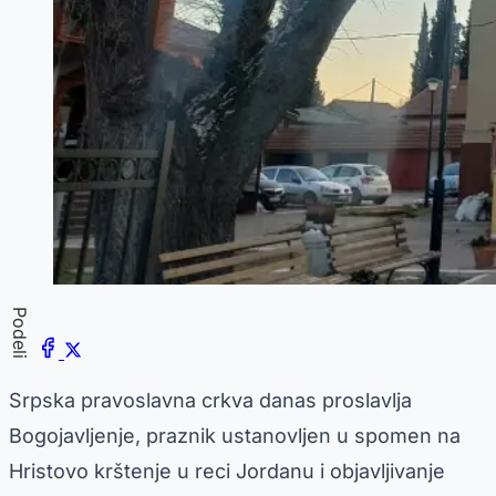
Podeli
Srpska pravoslavna crkva danas proslavlja
Bogojavljenje, praznik ustanovljen u spomen na
Hristovo krštenje u reci Jordanu i objavljivanje