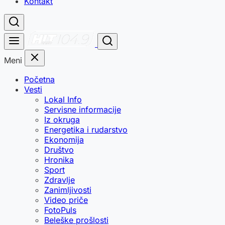
Kontakt
Meni
Početna
Vesti
Lokal Info
Servisne informacije
Iz okruga
Energetika i rudarstvo
Ekonomija
Društvo
Hronika
Sport
Zdravlje
Zanimljivosti
Video priče
FotoPuls
Beleške prošlosti