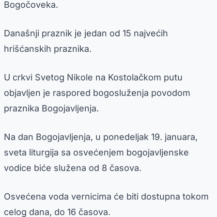
Bogočoveka.
Današnji praznik je jedan od 15 najvećih
hrišćanskih praznika.
U crkvi Svetog Nikole na Kostolačkom putu
objavljen je raspored bogosluženja povodom
praznika Bogojavljenja.
Na dan Bogojavljenja, u ponedeljak 19. januara,
sveta liturgija sa osvećenjem bogojavljenske
vodice biće služena od 8 časova.
Osvećena voda vernicima će biti dostupna tokom
celog dana, do 16 časova.