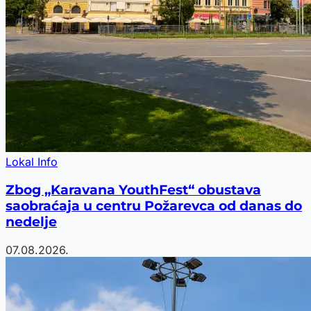
Lokal Info
Zbog „Karavana YouthFest“ obustava
saobraćaja u centru Požarevca od danas do
nedelje
07.08.2026.