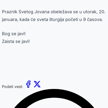
Praznik Svetog Jovana obeležava se u utorak, 20.
januara, kada će sveta liturgija početi u 9 časova.
Bog se javi!
Zaista se javi!
Podeli vest: