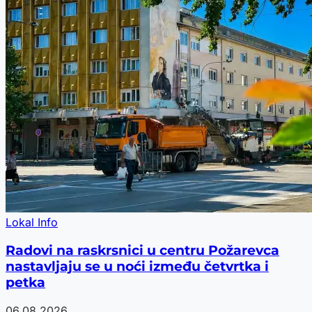
Lokal Info
Radovi na raskrsnici u centru Požarevca
nastavljaju se u noći između četvrtka i
petka
06.08.2026.