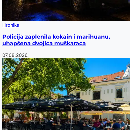
Hronika
Policija zaplenila kokain i marihuanu,
uhapšena dvojica muškaraca
07.08.2026.