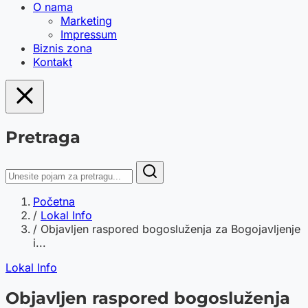
O nama
Marketing
Impressum
Biznis zona
Kontakt
Pretraga
Početna
/
Lokal Info
/
Objavljen raspored bogosluženja za Bogojavljenje
i...
Lokal Info
Objavljen raspored bogosluženja