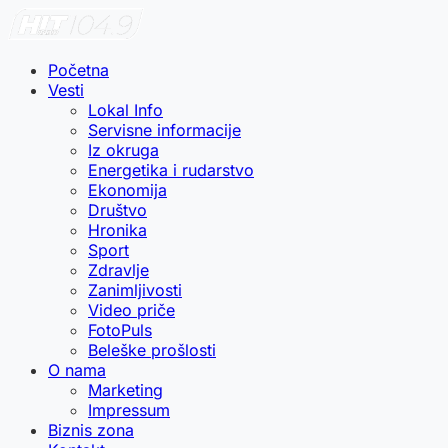
Početna
Vesti
Lokal Info
Servisne informacije
Iz okruga
Energetika i rudarstvo
Ekonomija
Društvo
Hronika
Sport
Zdravlje
Zanimljivosti
Video priče
FotoPuls
Beleške prošlosti
O nama
Marketing
Impressum
Biznis zona