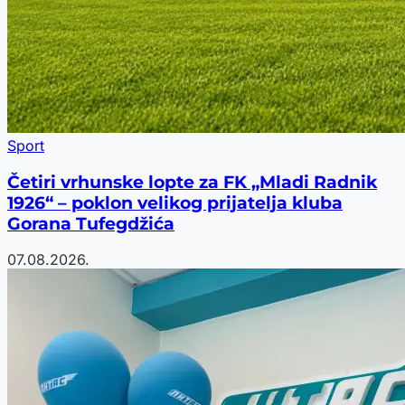
Sport
Četiri vrhunske lopte za FK „Mladi Radnik
1926“ – poklon velikog prijatelja kluba
Gorana Tufegdžića
07.08.2026.