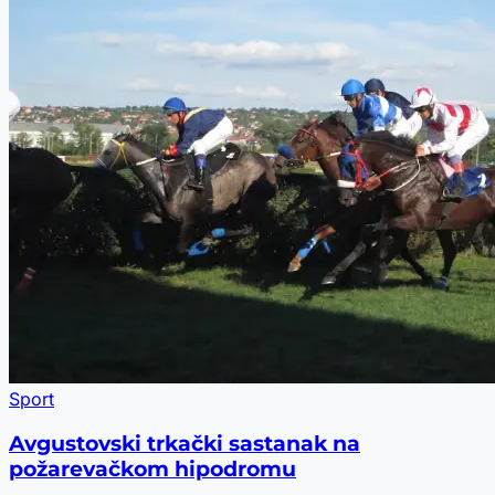
Sport
Avgustovski trkački sastanak na
požarevačkom hipodromu