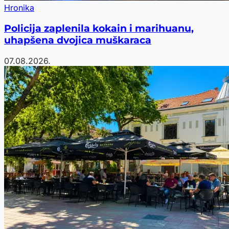
Hronika
Policija zaplenila kokain i marihuanu,
uhapšena dvojica muškaraca
07.08.2026.