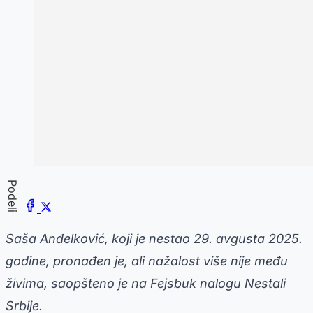
Podeli
Saša Anđelković, koji je nestao 29. avgusta 2025.
godine, pronađen je, ali nažalost više nije među
živima, saopšteno je na Fejsbuk nalogu Nestali
Srbije.