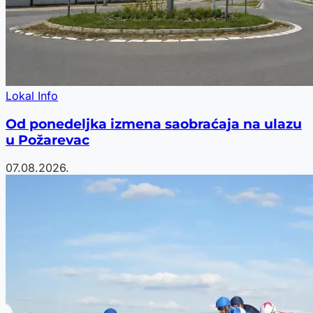
Lokal Info
Od ponedeljka izmena saobraćaja na ulazu
u Požarevac
07.08.2026.