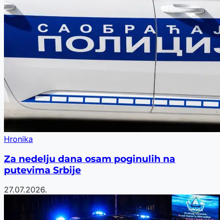
Hronika
Za nedelju dana osam poginulih na
putevima Srbije
27.07.2026.