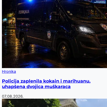
Hronika
Policija zaplenila kokain i marihuanu,
uhapšena dvojica muškaraca
07.08.2026.