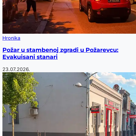
Hronika
Požar u stambenoj zgradi u Požarevcu:
Evakuisani stanari
23.07.2026.