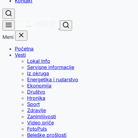
Kontakt
Meni
Početna
Vesti
Lokal Info
Servisne informacije
Iz okruga
Energetika i rudarstvo
Ekonomija
Društvo
Hronika
Sport
Zdravlje
Zanimljivosti
Video priče
FotoPuls
Beleške prošlosti