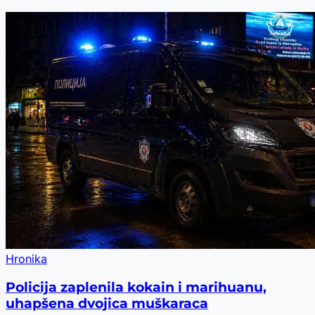
Hronika
Policija zaplenila kokain i marihuanu,
uhapšena dvojica muškaraca