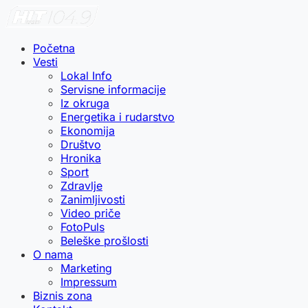
Početna
Vesti
Lokal Info
Servisne informacije
Iz okruga
Energetika i rudarstvo
Ekonomija
Društvo
Hronika
Sport
Zdravlje
Zanimljivosti
Video priče
FotoPuls
Beleške prošlosti
O nama
Marketing
Impressum
Biznis zona