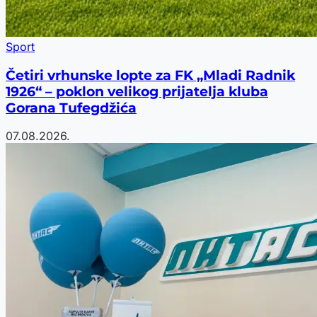
Sport
Četiri vrhunske lopte za FK „Mladi Radnik
1926“ – poklon velikog prijatelja kluba
Gorana Tufegdžića
07.08.2026.