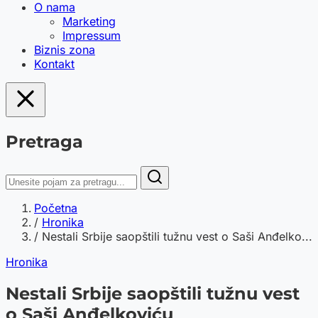
O nama
Marketing
Impressum
Biznis zona
Kontakt
Pretraga
Početna
/
Hronika
/
Nestali Srbije saopštili tužnu vest o Saši Anđelko...
Hronika
Nestali Srbije saopštili tužnu vest
o Saši Anđelkoviću