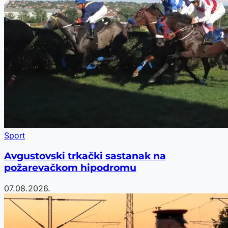
Sport
Avgustovski trkački sastanak na
požarevačkom hipodromu
07.08.2026.