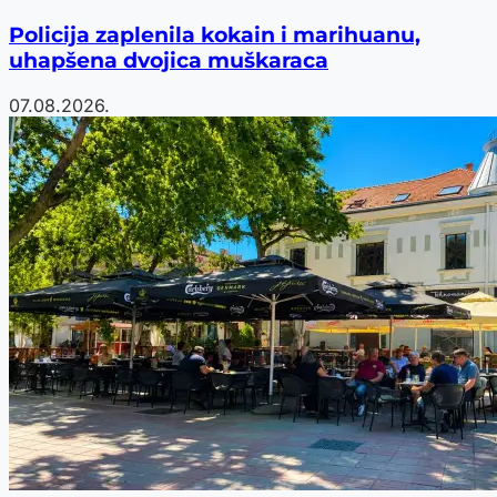
Policija zaplenila kokain i marihuanu,
uhapšena dvojica muškaraca
07.08.2026.