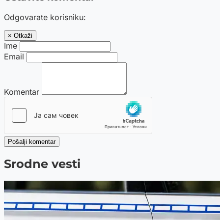
Odgovarate korisniku:
× Otkaži
Ime
Email
Komentar
Pošalji komentar
Srodne vesti