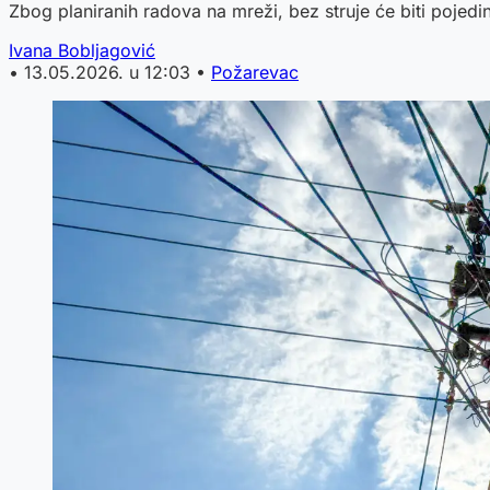
Zbog planiranih radova na mreži, bez struje će biti pojedi
Ivana Bobljagović
•
13.05.2026. u 12:03
•
Požarevac