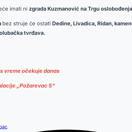
eće imati ni
zgrada Kuzmanović na Trgu oslobođenja
a
bez struje će ostati
Dedine, Livadica, Ridan, kamen
Golubačka tvrđava.
nas vreme očekuje danas
ulacije „Požarevac 5“
bac