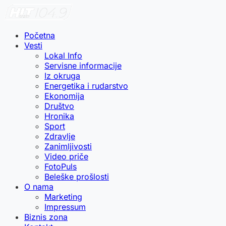
Početna
Vesti
Lokal Info
Servisne informacije
Iz okruga
Energetika i rudarstvo
Ekonomija
Društvo
Hronika
Sport
Zdravlje
Zanimljivosti
Video priče
FotoPuls
Beleške prošlosti
O nama
Marketing
Impressum
Biznis zona