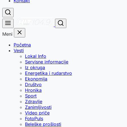
Kontakt
Meni
Početna
Vesti
Lokal Info
Servisne informacije
Iz okruga
Energetika i rudarstvo
Ekonomija
Društvo
Hronika
Sport
Zdravlje
Zanimljivosti
Video priče
FotoPuls
Beleške prošlosti