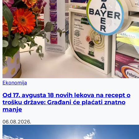
Ekonomija
Od 17. avgusta 18 novih lekova na recept o
trošku države: Građani će plaćati znatno
manje
06.08.2026.