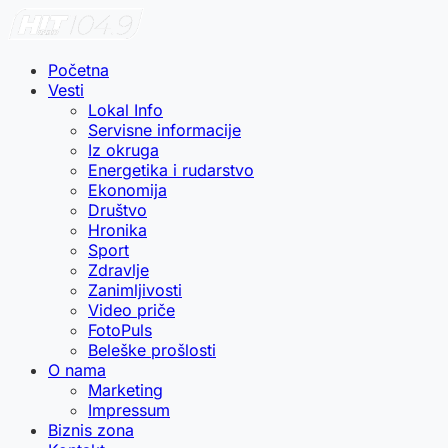
Početna
Vesti
Lokal Info
Servisne informacije
Iz okruga
Energetika i rudarstvo
Ekonomija
Društvo
Hronika
Sport
Zdravlje
Zanimljivosti
Video priče
FotoPuls
Beleške prošlosti
O nama
Marketing
Impressum
Biznis zona