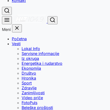
Kontakt
Meni
Početna
Vesti
Lokal Info
Servisne informacije
Iz okruga
Energetika i rudarstvo
Ekonomija
Društvo
Hronika
Sport
Zdravlje
Zanimljivosti
Video priče
FotoPuls
Beleške prošlosti