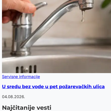
Servisne informacije
U sredu bez vode u pet požarevačkih ulica
04.08.2026.
Najčitanije vesti