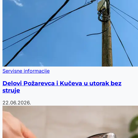
Servisne informacije
Delovi Požarevca i Kučeva u utorak bez
struje
22.06.2026.