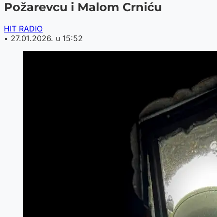
Požarevcu i Malom Crniću
HIT RADIO
•
27.01.2026. u 15:52