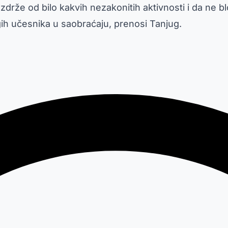
drže od bilo kakvih nezakonitih aktivnosti i da ne b
ih učesnika u saobraćaju, prenosi Tanjug.