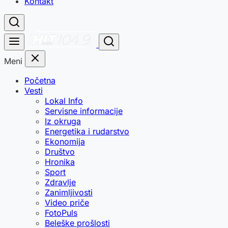
Kontakt
Meni
Početna
Vesti
Lokal Info
Servisne informacije
Iz okruga
Energetika i rudarstvo
Ekonomija
Društvo
Hronika
Sport
Zdravlje
Zanimljivosti
Video priče
FotoPuls
Beleške prošlosti