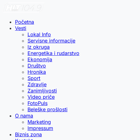
Početna
Vesti
Lokal Info
Servisne informacije
Iz okruga
Energetika i rudarstvo
Ekonomija
Društvo
Hronika
Sport
Zdravlje
Zanimljivosti
Video priče
FotoPuls
Beleške prošlosti
O nama
Marketing
Impressum
Biznis zona