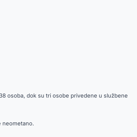
 138 osoba, dok su tri osobe privedene u službene
še neometano.