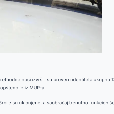
prethodne noći izvršili su proveru identiteta ukupno
saopšteno je iz MUP-a.
 Srbije su uklonjene, a saobraćaj trenutno funkcioni