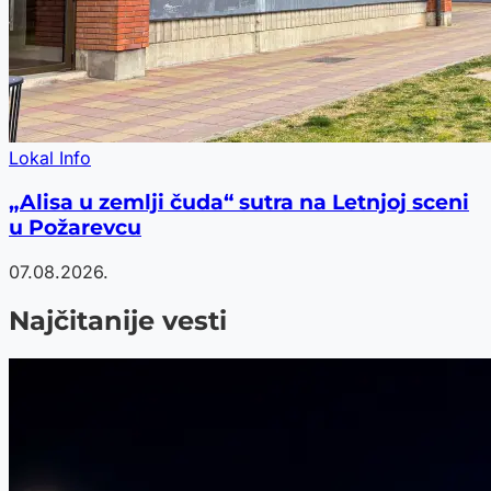
Lokal Info
„Alisa u zemlji čuda“ sutra na Letnjoj sceni
u Požarevcu
07.08.2026.
Najčitanije vesti