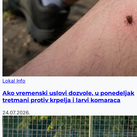
Lokal Info
Ako vremenski uslovi dozvole, u ponedeljak
tretmani protiv krpelja i larvi komaraca
24.07.2026.