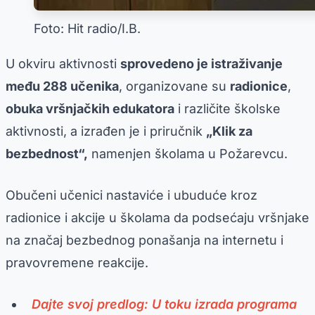
Foto: Hit radio/I.B.
U okviru aktivnosti
sprovedeno je istraživanje
među 288 učenika
, organizovane su
radionice
,
obuka vršnjačkih edukatora
i različite školske
aktivnosti, a izrađen je i priručnik
„Klik za
bezbednost“,
namenjen školama u Požarevcu.
Obučeni učenici nastaviće i ubuduće kroz
radionice i akcije u školama da podsećaju vršnjake
na značaj bezbednog ponašanja na internetu i
pravovremene reakcije.
Dajte svoj predlog: U toku izrada programa