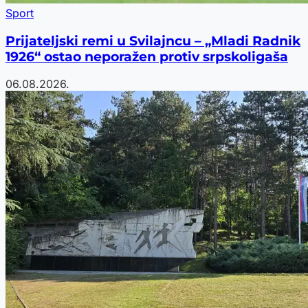
Sport
Prijateljski remi u Svilajncu – „Mladi Radnik
1926“ ostao neporažen protiv srpskoligaša
06.08.2026.