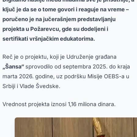
ključ je da se o tome govori i reaguje na vreme –
poručeno je na jučerašnjem predstavljanju
projekta u Požarevcu, gde su dodeljeni i
sertifikati vršnjačkim edukatorima.
Reč je o projektu, koji je Udruženje građana
„Šansa“
sprovodilo od septembra 2025. do kraja
marta 2026. godine, uz podršku Misije OEBS-a u
Srbiji i Vlade Švedske.
Vrednost projekta iznosi 1,16 miliona dinara.