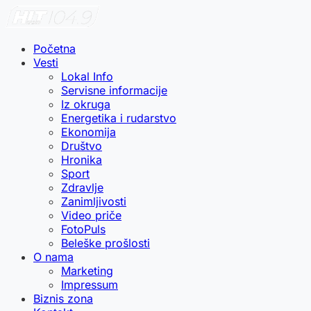
Početna
Vesti
Lokal Info
Servisne informacije
Iz okruga
Energetika i rudarstvo
Ekonomija
Društvo
Hronika
Sport
Zdravlje
Zanimljivosti
Video priče
FotoPuls
Beleške prošlosti
O nama
Marketing
Impressum
Biznis zona