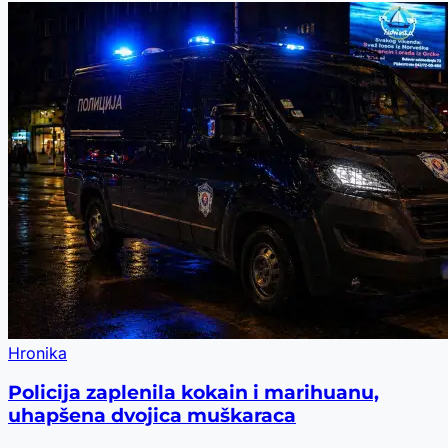
Hronika
Policija zaplenila kokain i marihuanu,
uhapšena dvojica muškaraca