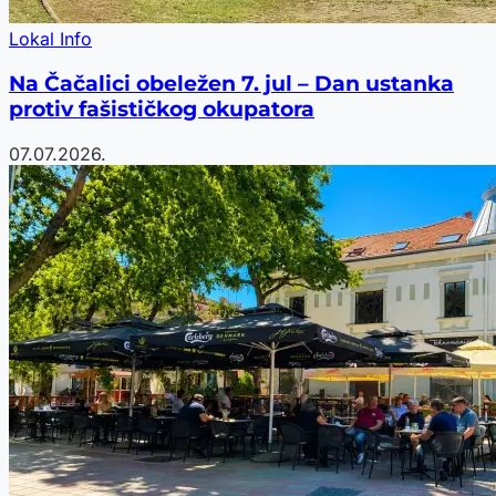
Lokal Info
Na Čačalici obeležen 7. jul – Dan ustanka
protiv fašističkog okupatora
07.07.2026.