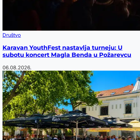
Društvo
Karavan YouthFest nastavlja turneju: U
subotu koncert Magla Benda u Požarevcu
06.08.2026.