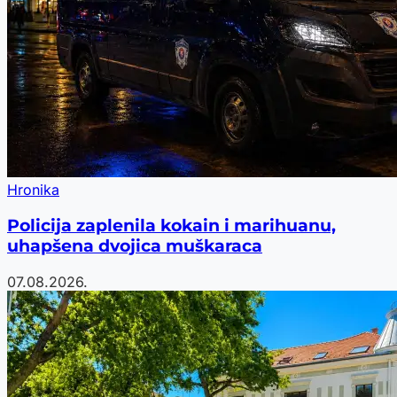
Hronika
Policija zaplenila kokain i marihuanu,
uhapšena dvojica muškaraca
07.08.2026.