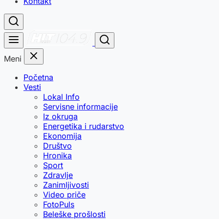
Kontakt
Meni
Početna
Vesti
Lokal Info
Servisne informacije
Iz okruga
Energetika i rudarstvo
Ekonomija
Društvo
Hronika
Sport
Zdravlje
Zanimljivosti
Video priče
FotoPuls
Beleške prošlosti