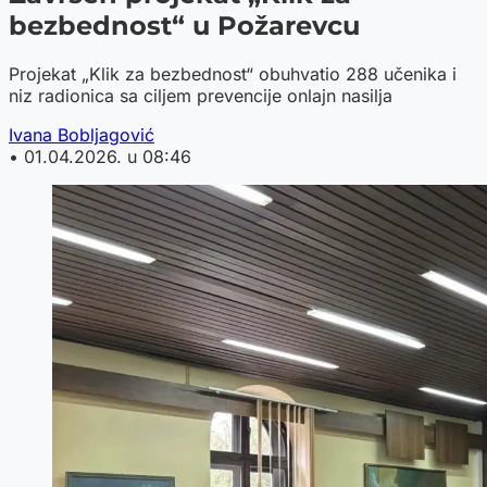
bezbednost“ u Požarevcu
Projekat „Klik za bezbednost“ obuhvatio 288 učenika i
niz radionica sa ciljem prevencije onlajn nasilja
Ivana Bobljagović
•
01.04.2026. u 08:46