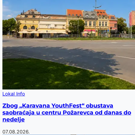
Lokal Info
Zbog „Karavana YouthFest“ obustava
saobraćaja u centru Požarevca od danas do
nedelje
07.08.2026.