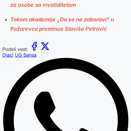
za osobe sa invaliditetom
Tokom akademije „Da se ne zaboravi“ u
Požarevcu preminuo Slaviša Petrović
Podeli vest:
Djaci
UG Sansa