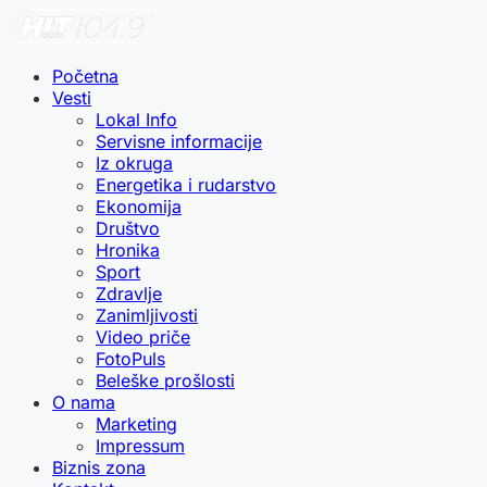
Početna
Vesti
Lokal Info
Servisne informacije
Iz okruga
Energetika i rudarstvo
Ekonomija
Društvo
Hronika
Sport
Zdravlje
Zanimljivosti
Video priče
FotoPuls
Beleške prošlosti
O nama
Marketing
Impressum
Biznis zona