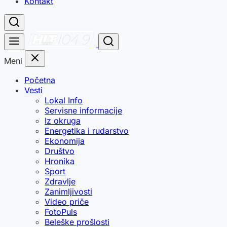
Kontakt
Meni
Početna
Vesti
Lokal Info
Servisne informacije
Iz okruga
Energetika i rudarstvo
Ekonomija
Društvo
Hronika
Sport
Zdravlje
Zanimljivosti
Video priče
FotoPuls
Beleške prošlosti