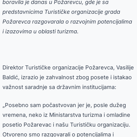
boravila je danas u Požarevcu, gde je sa
predstavnicima Turističke organizacije grada
Požarevca razgovarala o razvojnim potencijalima
i izazovima u oblasti turizma.
Direktor Turističke organizacije Požarevca, Vasilije
Baldić, izrazio je zahvalnost zbog posete i istakao
važnost saradnje sa državnim institucijama:
„Posebno sam počastvovan jer je, posle dužeg
vremena, neko iz Ministarstva turizma i omladine
posetio Požarevac i našu Turističku organizaciju.
Otvoreno smo razgovarali o potencijalima i