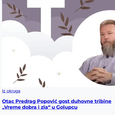
Iz okruga
Otac Predrag Popović gost duhovne tribine
„Vreme dobra i zla“ u Golupcu