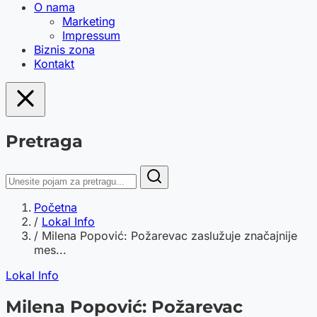
O nama
Marketing
Impressum
Biznis zona
Kontakt
Pretraga
Početna
/
Lokal Info
/
Milena Popović: Požarevac zaslužuje značajnije
mes...
Lokal Info
Milena Popović: Požarevac