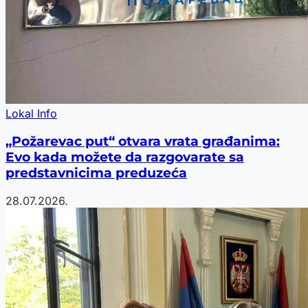
Lokal Info
„Požarevac put“ otvara vrata građanima:
Evo kada možete da razgovarate sa
predstavnicima preduzeća
28.07.2026.