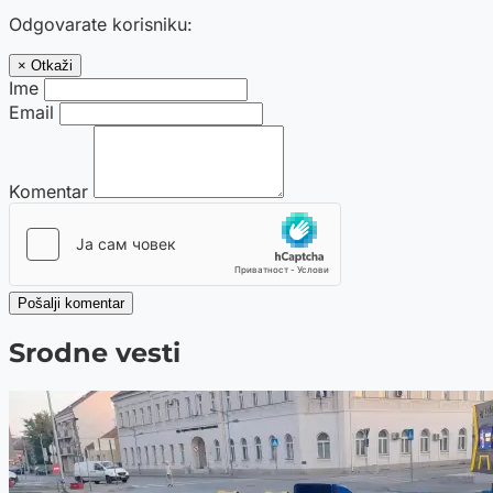
Odgovarate korisniku:
× Otkaži
Ime
Email
Komentar
Pošalji komentar
Srodne vesti