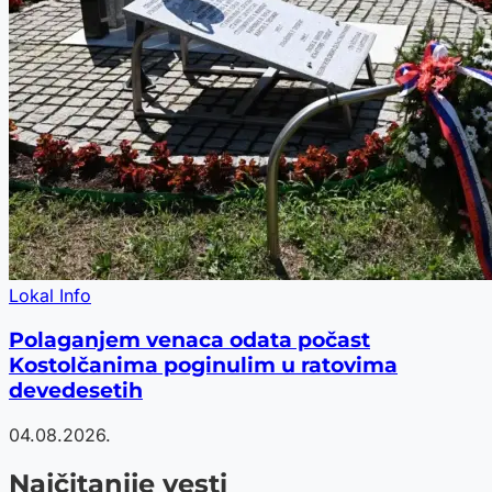
Lokal Info
Polaganjem venaca odata počast
Kostolčanima poginulim u ratovima
devedesetih
04.08.2026.
Najčitanije vesti