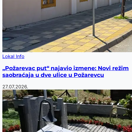
Lokal Info
„Požarevac put“ najavio izmene: Novi režim
saobraćaja u dve ulice u Požarevcu
27.07.2026.