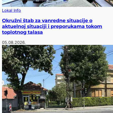
Lokal Info
Okružni štab za vanredne situacije o
aktuelnoj situaciji i preporukama tokom
toplotnog talasa
05.08.2026.