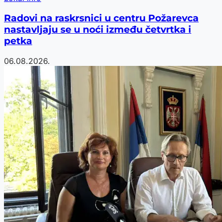
Radovi na raskrsnici u centru Požarevca
nastavljaju se u noći između četvrtka i
petka
06.08.2026.