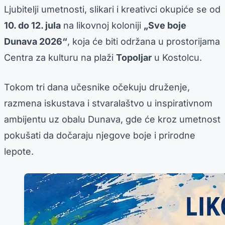
Ljubitelji umetnosti, slikari i kreativci okupiće se od
10. do 12. jula
na likovnoj koloniji
„Sve boje
Dunava 2026“
, koja će biti održana u prostorijama
Centra za kulturu na plaži
Topoljar
u Kostolcu.
Tokom tri dana učesnike očekuju druženje,
razmena iskustava i stvaralaštvo u inspirativnom
ambijentu uz obalu Dunava, gde će kroz umetnost
pokušati da dočaraju njegove boje i prirodne
lepote.