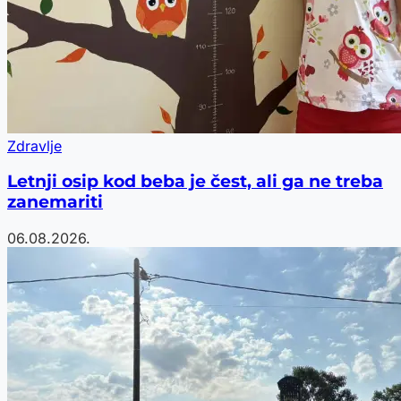
Zdravlje
Letnji osip kod beba je čest, ali ga ne treba
zanemariti
06.08.2026.