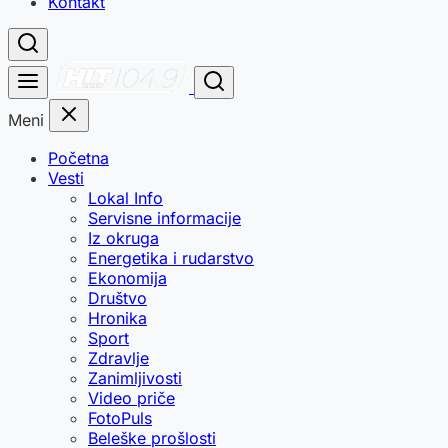
Kontakt
Meni
Početna
Vesti
Lokal Info
Servisne informacije
Iz okruga
Energetika i rudarstvo
Ekonomija
Društvo
Hronika
Sport
Zdravlje
Zanimljivosti
Video priče
FotoPuls
Beleške prošlosti