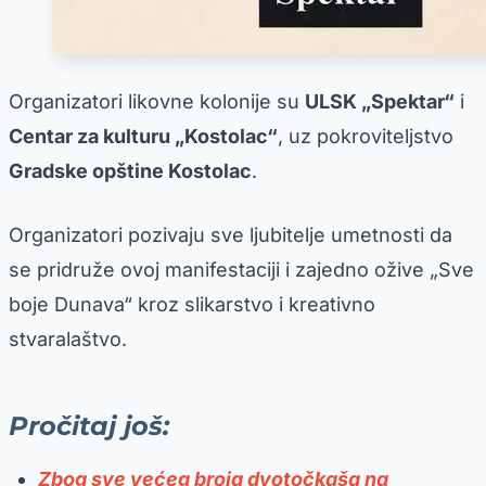
Organizatori likovne kolonije su
ULSK „Spektar“
i
Centar za kulturu „Kostolac“
, uz pokroviteljstvo
Gradske opštine Kostolac
.
Organizatori pozivaju sve ljubitelje umetnosti da
se pridruže ovoj manifestaciji i zajedno ožive „Sve
boje Dunava“ kroz slikarstvo i kreativno
stvaralaštvo.
Pročitaj još:
Zbog sve većeg broja dvotočkaša na