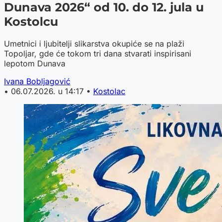
Dunava 2026“ od 10. do 12. jula u
Kostolcu
Umetnici i ljubitelji slikarstva okupiće se na plaži
Topoljar, gde će tokom tri dana stvarati inspirisani
lepotom Dunava
Ivana Bobljagović
•
06.07.2026. u 14:17
•
Kostolac