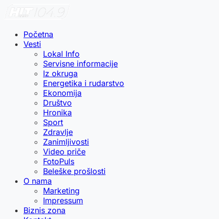
Početna
Vesti
Lokal Info
Servisne informacije
Iz okruga
Energetika i rudarstvo
Ekonomija
Društvo
Hronika
Sport
Zdravlje
Zanimljivosti
Video priče
FotoPuls
Beleške prošlosti
O nama
Marketing
Impressum
Biznis zona