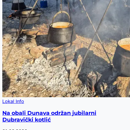
Lokal Info
Na obali Dunava održan jubilarni
Dubravički kotlić