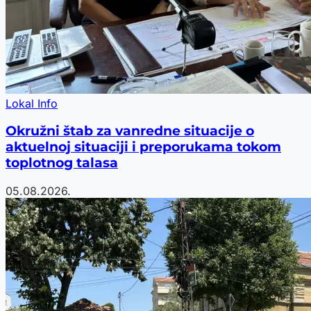
Lokal Info
Okružni štab za vanredne situacije o
aktuelnoj situaciji i preporukama tokom
toplotnog talasa
05.08.2026.