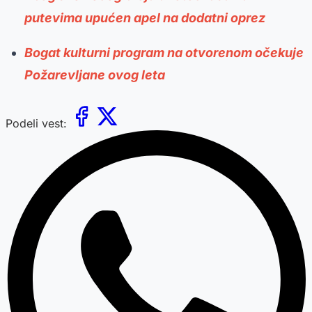
putevima upućen apel na dodatni oprez
Bogat kulturni program na otvorenom očekuje
Požarevljane ovog leta
Podeli vest: