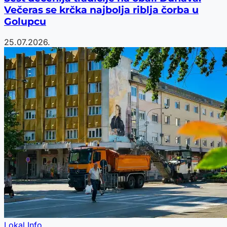
Večeras se krčka najbolja riblja čorba u
Golupcu
25.07.2026.
Lokal Info