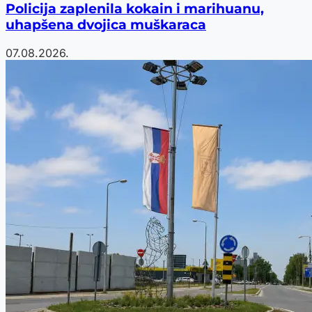
Policija zaplenila kokain i marihuanu,
uhapšena dvojica muškaraca
07.08.2026.