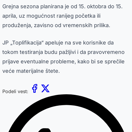
Grejna sezona planirana je od 15. oktobra do 15.
aprila, uz mogućnost ranijeg početka ili
produženja, zavisno od vremenskih prilika.
JP „Toplifikacija“ apeluje na sve korisnike da
tokom testiranja budu pažljivi i da pravovremeno
prijave eventualne probleme, kako bi se sprečile
veće materijalne štete.
Podeli vest: