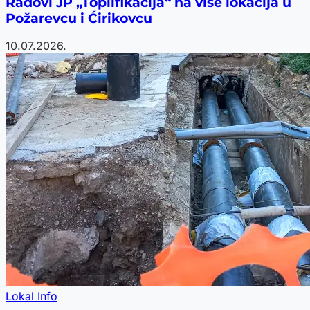
Radovi JP „Toplifikacija“ na više lokacija u
Požarevcu i Ćirikovcu
10.07.2026.
Lokal Info