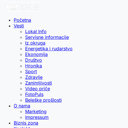
Početna
Vesti
Lokal Info
Servisne informacije
Iz okruga
Energetika i rudarstvo
Ekonomija
Društvo
Hronika
Sport
Zdravlje
Zanimljivosti
Video priče
FotoPuls
Beleške prošlosti
O nama
Marketing
Impressum
Biznis zona