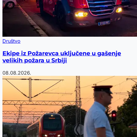
Društvo
Ekipe iz Požarevca uključene u gašenje
velikih požara u Srbiji
08.08.2026.