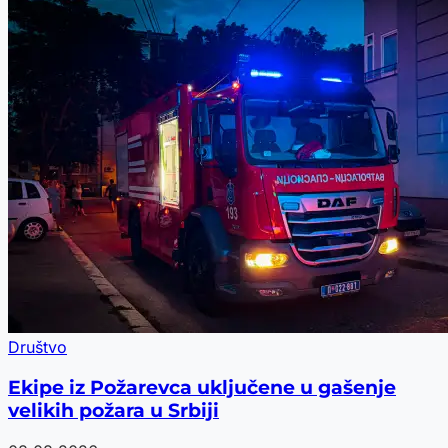
Društvo
Ekipe iz Požarevca uključene u gašenje
velikih požara u Srbiji