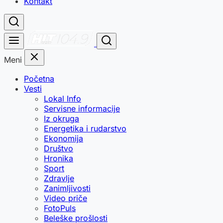
Kontakt
Meni
Početna
Vesti
Lokal Info
Servisne informacije
Iz okruga
Energetika i rudarstvo
Ekonomija
Društvo
Hronika
Sport
Zdravlje
Zanimljivosti
Video priče
FotoPuls
Beleške prošlosti