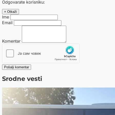
Odgovarate korisniku:
× Otkaži
Ime
Email
Komentar
Pošalji komentar
Srodne vesti