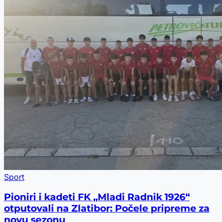
Sport
Pioniri i kadeti FK „Mladi Radnik 1926“
otputovali na Zlatibor: Počele pripreme za
novu sezonu