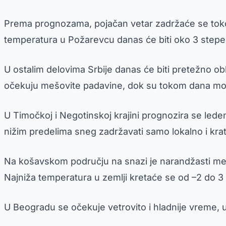
Prema prognozama, pojačan vetar zadržaće se tokom
temperatura u Požarevcu danas će biti oko 3 stepe
U ostalim delovima Srbije danas će biti pretežno o
očekuju mešovite padavine, dok su tokom dana mog
U Timočkoj i Negotinskoj krajini prognozira se led
nižim predelima sneg zadržavati samo lokalno i kratk
Na košavskom području na snazi je narandžasti mete
Najniža temperatura u zemlji kretaće se od –2 do 3 s
U Beogradu se očekuje vetrovito i hladnije vreme, 