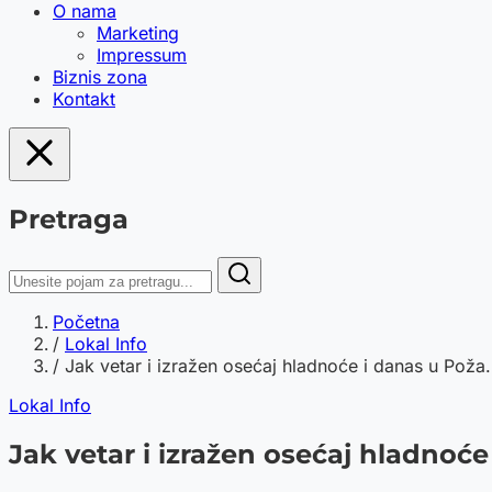
O nama
Marketing
Impressum
Biznis zona
Kontakt
Pretraga
Početna
/
Lokal Info
/
Jak vetar i izražen osećaj hladnoće i danas u Poža.
Lokal Info
Jak vetar i izražen osećaj hladnoć