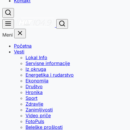
Kontakt
Meni
Početna
Vesti
Lokal Info
Servisne informacije
Iz okruga
Energetika i rudarstvo
Ekonomija
Društvo
Hronika
Sport
Zdravlje
Zanimljivosti
Video priče
FotoPuls
Beleške prošlosti