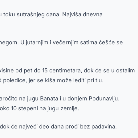
u toku sutrašnjeg dana. Najviša dnevna
negom. U jutarnjim i večernjim satima češće se
isine od pet do 15 centimetara, dok će se u ostalim
oledice, jer se kiša može lediti pri tlu.
aročito na jugu Banata i u donjem Podunavlju.
 oko 10 stepeni na jugu zemlje.
 dok će najveći deo dana proći bez padavina.