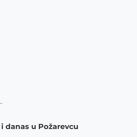
..
e i danas u Požarevcu