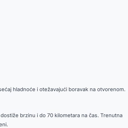
sećaj hladnoće i otežavajući boravak na otvorenom.
 dostiže brzinu i do 70 kilometara na čas. Trenutna
eni.