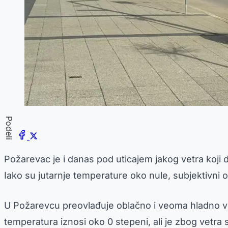
Podeli
Požarevac je i danas pod uticajem jakog vetra koji
Iako su jutarnje temperature oko nule, subjektivni 
U Požarevcu preovlađuje oblačno i veoma hladno vrem
temperatura iznosi oko 0 stepeni, ali je zbog vetra 