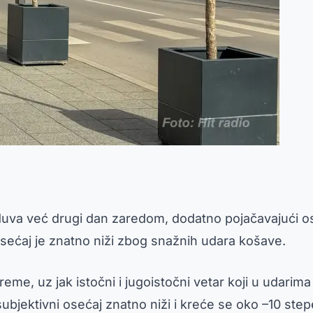
 duva već drugi dan zaredom, dodatno pojačavajući o
osećaj je znatno niži zbog snažnih udara košave.
e, uz jak istočni i jugoistočni vetar koji u udarima
subjektivni osećaj znatno niži i kreće se oko –10 step