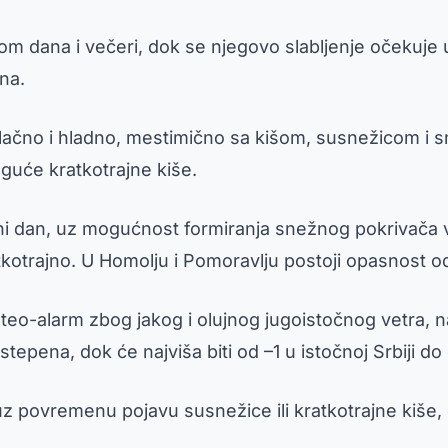
 dana i večeri, dok se njegovo slabljenje očekuje 
na.
blačno i hladno, mestimično sa kišom, susnežicom i s
uće kratkotrajne kiše.
eni dan, uz mogućnost formiranja snežnog pokrivača v
otrajno. U Homolju i Pomoravlju postoji opasnost od p
o-alarm zbog jakog i olujnog jugoistočnog vetra, n
tepena, dok će najviša biti od –1 u istočnoj Srbiji do
uz povremenu pojavu susnežice ili kratkotrajne kiše,