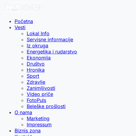
Početna
Vesti
Lokal Info
Servisne informacije
Iz okruga
Energetika i rudarstvo
Ekonomija
Društvo
Hronika
Sport
Zdravlje
Zanimljivosti
Video priče
FotoPuls
Beleške prošlosti
O nama
Marketing
Impressum
Biznis zona