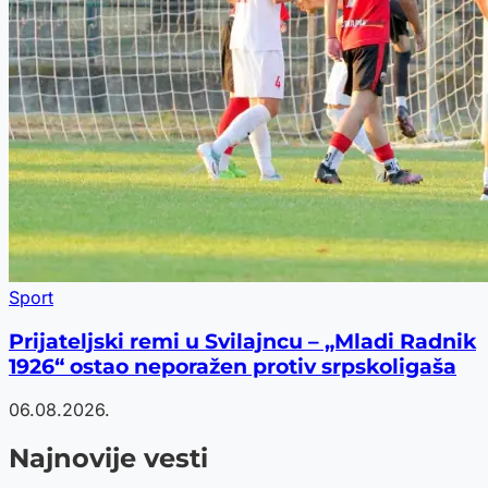
Sport
Prijateljski remi u Svilajncu – „Mladi Radnik
1926“ ostao neporažen protiv srpskoligaša
06.08.2026.
Najnovije vesti