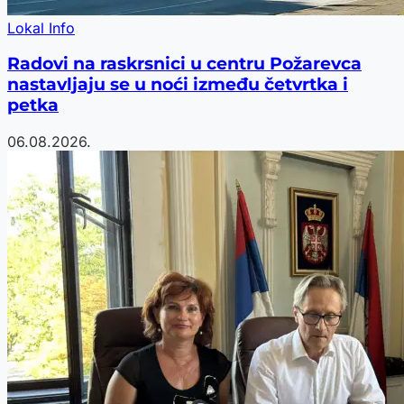
Lokal Info
Radovi na raskrsnici u centru Požarevca
nastavljaju se u noći između četvrtka i
petka
06.08.2026.