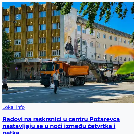
Lokal Info
Radovi na raskrsnici u centru Požarevca
nastavljaju se u noći između četvrtka i
petka