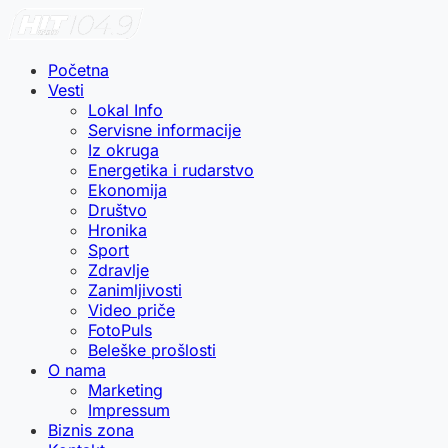
Početna
Vesti
Lokal Info
Servisne informacije
Iz okruga
Energetika i rudarstvo
Ekonomija
Društvo
Hronika
Sport
Zdravlje
Zanimljivosti
Video priče
FotoPuls
Beleške prošlosti
O nama
Marketing
Impressum
Biznis zona