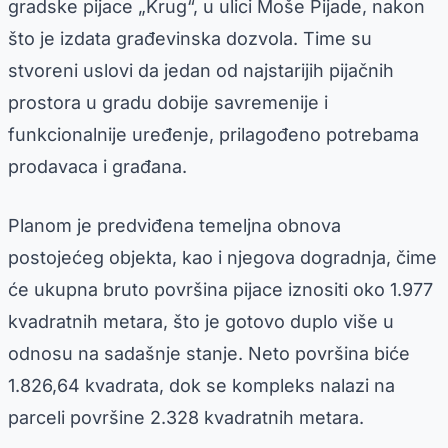
gradske pijace „Krug“, u ulici Moše Pijade, nakon
što je izdata građevinska dozvola. Time su
stvoreni uslovi da jedan od najstarijih pijačnih
prostora u gradu dobije savremenije i
funkcionalnije uređenje, prilagođeno potrebama
prodavaca i građana.
Planom je predviđena temeljna obnova
postojećeg objekta, kao i njegova dogradnja, čime
će ukupna bruto površina pijace iznositi oko 1.977
kvadratnih metara, što je gotovo duplo više u
odnosu na sadašnje stanje. Neto površina biće
1.826,64 kvadrata, dok se kompleks nalazi na
parceli površine 2.328 kvadratnih metara.