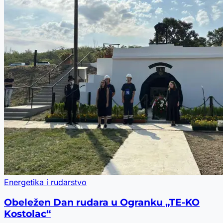
Energetika i rudarstvo
Obeležen Dan rudara u Ogranku „TE-KO
Kostolac“