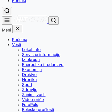
Kontakt
Meni
Početna
Vesti
Lokal Info
Servisne informacije
Iz okruga
Energetika i rudarstvo
Ekonomija
Društvo
Hronika
Sport
Zdravlje
Zanimljivosti
Video priče
FotoPuls
Beleške prošlosti