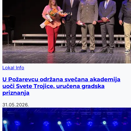
Lokal Info
U Požarevcu održana svečana akademija
uoči Svete Trojice, uručena gradska
priznanja
31.05.2026.