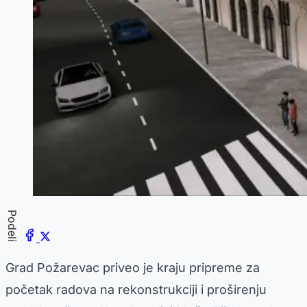
Podeli
Grad Požarevac priveo je kraju pripreme za
početak radova na rekonstrukciji i proširenju