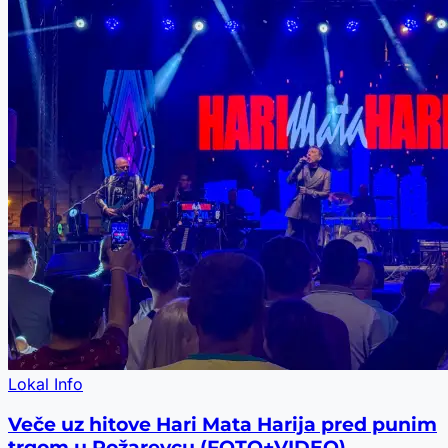
Lokal Info
Veče uz hitove Hari Mata Harija pred punim
trgom u Požarevcu (FOTO+VIDEO)