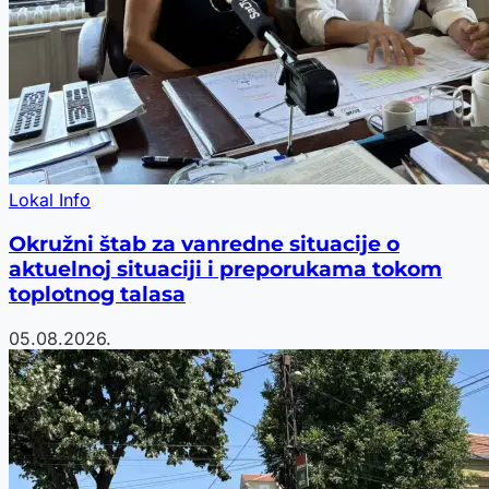
Lokal Info
Okružni štab za vanredne situacije o
aktuelnoj situaciji i preporukama tokom
toplotnog talasa
05.08.2026.