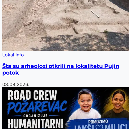
Lokal Info
Šta su arheolozi otkrili na lokalitetu Pujin
potok
08.08.2026.