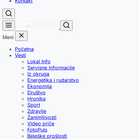
Kontakt
Meni
Početna
Vesti
Lokal Info
Servisne informacije
Iz okruga
Energetika i rudarstvo
Ekonomija
Društvo
Hronika
Sport
Zdravlje
Zanimljivosti
Video priče
FotoPuls
Beleške prošlosti