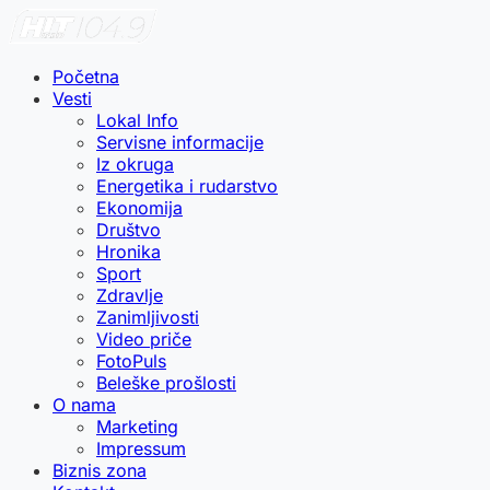
Početna
Vesti
Lokal Info
Servisne informacije
Iz okruga
Energetika i rudarstvo
Ekonomija
Društvo
Hronika
Sport
Zdravlje
Zanimljivosti
Video priče
FotoPuls
Beleške prošlosti
O nama
Marketing
Impressum
Biznis zona