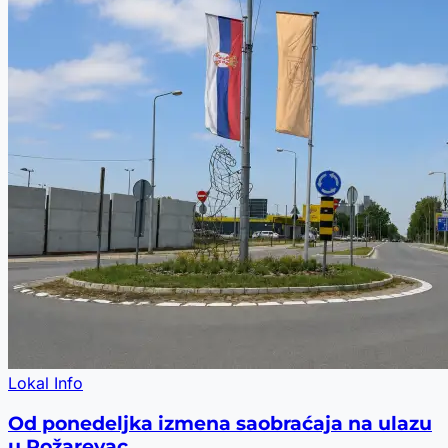
Lokal Info
Od ponedeljka izmena saobraćaja na ulazu
u Požarevac