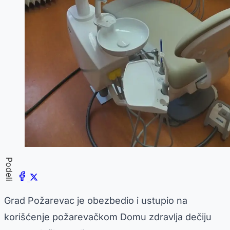
Podeli
Grad Požarevac je obezbedio i ustupio na
korišćenje požarevačkom Domu zdravlja dečiju