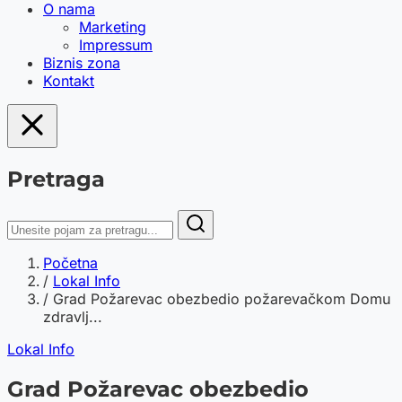
O nama
Marketing
Impressum
Biznis zona
Kontakt
Pretraga
Početna
/
Lokal Info
/
Grad Požarevac obezbedio požarevačkom Domu
zdravlj...
Lokal Info
Grad Požarevac obezbedio