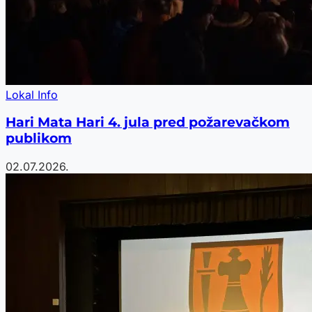
Lokal Info
Hari Mata Hari 4. jula pred požarevačkom
publikom
02.07.2026.