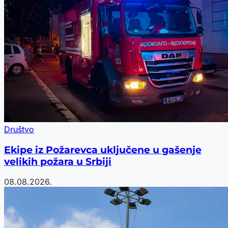
Društvo
Ekipe iz Požarevca uključene u gašenje
velikih požara u Srbiji
08.08.2026.