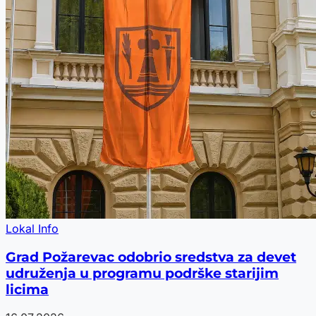
Lokal Info
Grad Požarevac odobrio sredstva za devet
udruženja u programu podrške starijim
licima