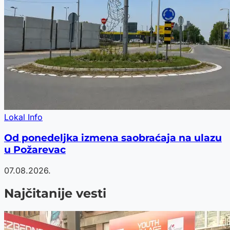
Lokal Info
Od ponedeljka izmena saobraćaja na ulazu
u Požarevac
07.08.2026.
Najčitanije vesti