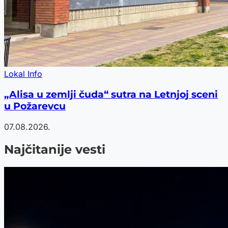
Lokal Info
„Alisa u zemlji čuda“ sutra na Letnjoj sceni
u Požarevcu
07.08.2026.
Najčitanije vesti