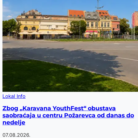
Lokal Info
Zbog „Karavana YouthFest“ obustava
saobraćaja u centru Požarevca od danas do
nedelje
07.08.2026.