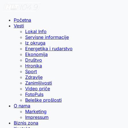
Početna
Vesti
Lokal Info
Servisne informacije
Iz okruga
Energetika i rudarstvo
Ekonomija
Društvo
Hronika
Sport
Zdravlje
Zanimljivosti
Video priče
FotoPuls
Beleške prošlosti
O nama
Marketing
Impressum
Biznis zona