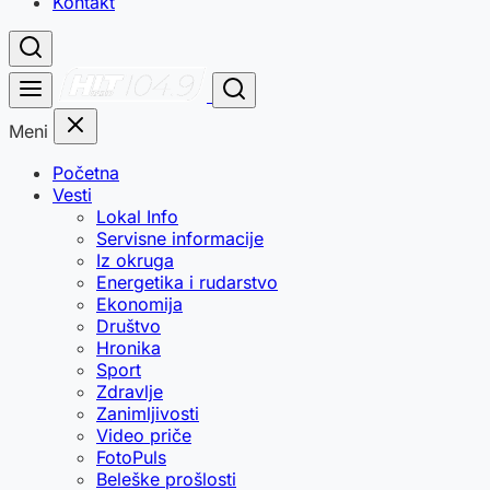
Kontakt
Meni
Početna
Vesti
Lokal Info
Servisne informacije
Iz okruga
Energetika i rudarstvo
Ekonomija
Društvo
Hronika
Sport
Zdravlje
Zanimljivosti
Video priče
FotoPuls
Beleške prošlosti