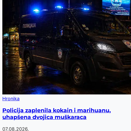
Hronika
Policija zaplenila kokain i marihuanu,
uhapšena dvojica muškaraca
07.08.2026.