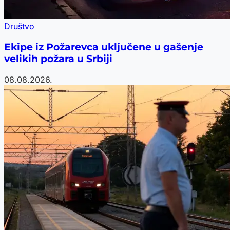
Društvo
Ekipe iz Požarevca uključene u gašenje
velikih požara u Srbiji
08.08.2026.