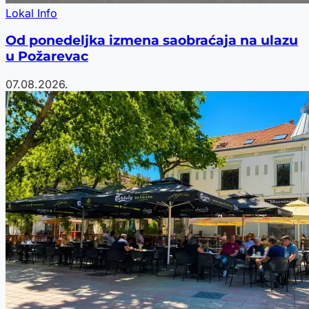
Lokal Info
Od ponedeljka izmena saobraćaja na ulazu
u Požarevac
07.08.2026.