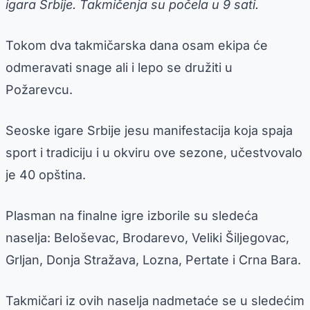
igara Srbije. Takmičenja su počela u 9 sati.
Tokom dva takmičarska dana osam ekipa će
odmeravati snage ali i lepo se družiti u
Požarevcu.
Seoske igare Srbije jesu manifestacija koja spaja
sport i tradiciju i u okviru ove sezone, učestvovalo
je 40 opština.
Plasman na finalne igre izborile su sledeća
naselja: Beloševac, Brodarevo, Veliki Šiljegovac,
Grljan, Donja Stražava, Lozna, Pertate i Crna Bara.
Takmičari iz ovih naselja nadmetaće se u sledećim