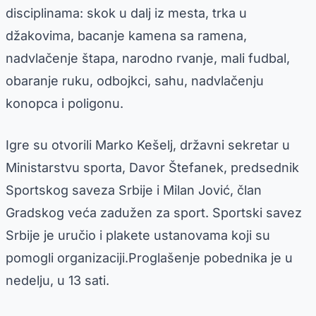
disciplinama: skok u dalj iz mesta, trka u
džakovima, bacanje kamena sa ramena,
nadvlačenje štapa, narodno rvanje, mali fudbal,
obaranje ruku, odbojkci, sahu, nadvlačenju
konopca i poligonu.
Igre su otvorili Marko Kešelj, državni sekretar u
Ministarstvu sporta, Davor Štefanek, predsednik
Sportskog saveza Srbije i Milan Jović, član
Gradskog veća zadužen za sport. Sportski savez
Srbije je uručio i plakete ustanovama koji su
pomogli organizaciji.Proglašenje pobednika je u
nedelju, u 13 sati.