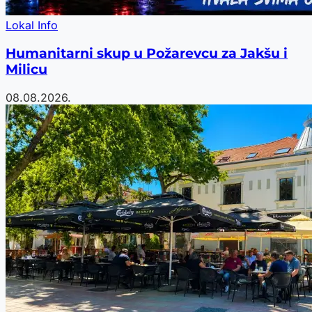
Lokal Info
Humanitarni skup u Požarevcu za Jakšu i
Milicu
08.08.2026.