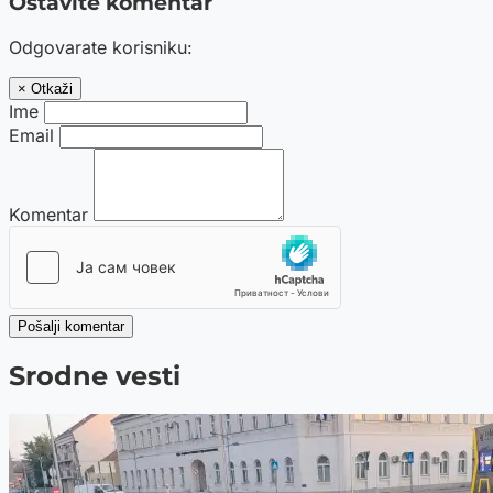
Ostavite komentar
Odgovarate korisniku:
× Otkaži
Ime
Email
Komentar
Pošalji komentar
Srodne vesti