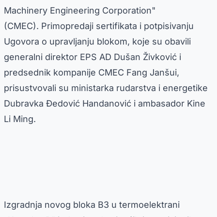
Machinery Engineering Corporation"
(CMEC). Primopredaji sertifikata i potpisivanju
Ugovora o upravljanju blokom, koje su obavili
generalni direktor EPS AD Dušan Živković i
predsednik kompanije CMEC Fang Janšui,
prisustvovali su ministarka rudarstva i energetike
Dubravka Đedović Handanović i ambasador Kine
Li Ming.
Izgradnja novog bloka B3 u termoelektrani