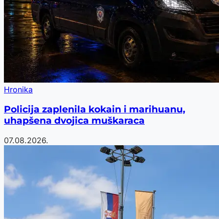
Hronika
Policija zaplenila kokain i marihuanu,
uhapšena dvojica muškaraca
07.08.2026.