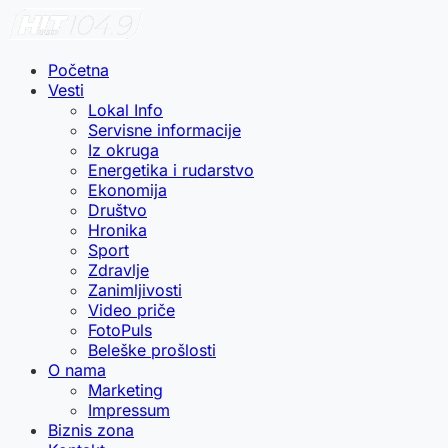
Početna
Vesti
Lokal Info
Servisne informacije
Iz okruga
Energetika i rudarstvo
Ekonomija
Društvo
Hronika
Sport
Zdravlje
Zanimljivosti
Video priče
FotoPuls
Beleške prošlosti
O nama
Marketing
Impressum
Biznis zona