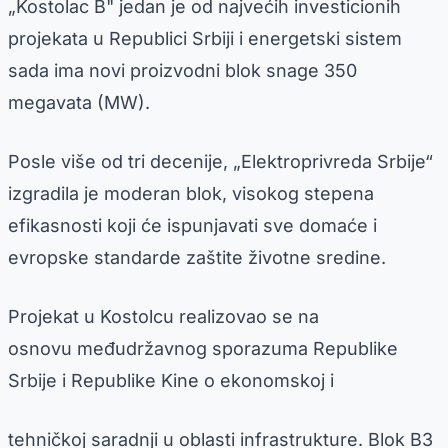
„Kostolac B" jedan je od najvećih investicionih
projekata u Republici Srbiji i energetski sistem
sada ima novi proizvodni blok snage 350
megavata (MW).
Posle više od tri decenije, „Elektroprivreda Srbije“
izgradila je moderan blok, visokog stepena
efikasnosti koji će ispunjavati sve domaće i
evropske standarde zaštite životne sredine.
Projekat u Kostolcu realizovao se na
osnovu međudržavnog sporazuma Republike
Srbije i Republike Kine o ekonomskoj i
tehničkoj saradnji u oblasti infrastrukture. Blok B3