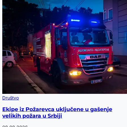
Društvo
Ekipe iz Požarevca uključene u gašenje
velikih požara u Srbiji