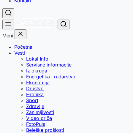
Kontakt
Meni
Početna
Vesti
Lokal Info
Servisne informacije
Iz okruga
Energetika i rudarstvo
Ekonomija
Društvo
Hronika
Sport
Zdravlje
Zanimljivosti
Video priče
FotoPuls
Beleške prošlosti