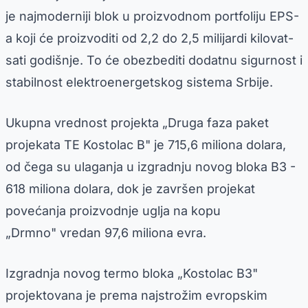
je najmoderniji blok u proizvodnom portfoliju EPS-
a koji će proizvoditi od 2,2 do 2,5 milijardi kilovat-
sati godišnje. To će obezbediti dodatnu sigurnost i
stabilnost elektroenergetskog sistema Srbije.
Ukupna vrednost projekta „Druga faza paket
projekata TE Kostolac B" je 715,6 miliona dolara,
od čega su ulaganja u izgradnju novog bloka B3 -
618 miliona dolara, dok je završen projekat
povećanja proizvodnje uglja na kopu
„Drmno" vredan 97,6 miliona evra.
Izgradnja novog termo bloka „Kostolac B3"
projektovana je prema najstrožim evropskim