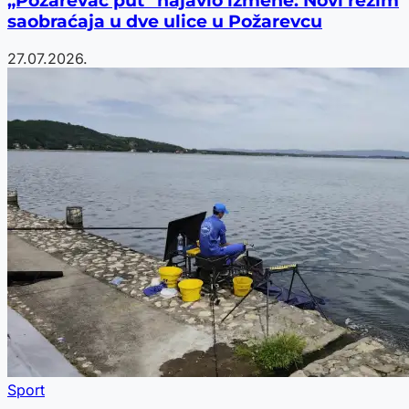
„Požarevac put“ najavio izmene: Novi režim
saobraćaja u dve ulice u Požarevcu
27.07.2026.
Sport