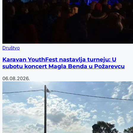
Društvo
Karavan YouthFest nastavlja turneju: U
subotu koncert Magla Benda u Požarevcu
06.08.2026.