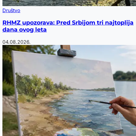
Društvo
RHMZ upozorava: Pred Srbijom tri najtoplija
dana ovog leta
04.08.2026.