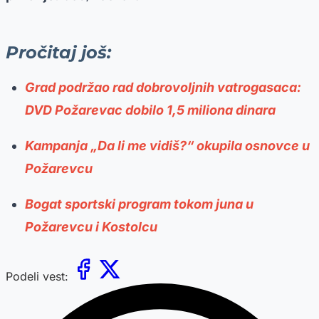
Pročitaj još:
Grad podržao rad dobrovoljnih vatrogasaca:
DVD Požarevac dobilo 1,5 miliona dinara
Kampanja „Da li me vidiš?“ okupila osnovce u
Požarevcu
Bogat sportski program tokom juna u
Požarevcu i Kostolcu
Podeli vest: