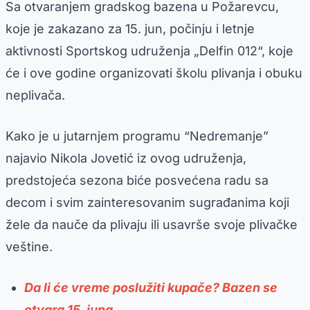
Sa otvaranjem gradskog bazena u Požarevcu,
koje je zakazano za 15. jun, počinju i letnje
aktivnosti Sportskog udruženja „Delfin 012“, koje
će i ove godine organizovati školu plivanja i obuku
neplivača.
Kako je u jutarnjem programu “Nedremanje”
najavio Nikola Jovetić iz ovog udruženja,
predstojeća sezona biće posvećena radu sa
decom i svim zainteresovanim sugrađanima koji
žele da nauče da plivaju ili usavrše svoje plivačke
veštine.
Da li će vreme poslužiti kupače? Bazen se
otvara 15. juna