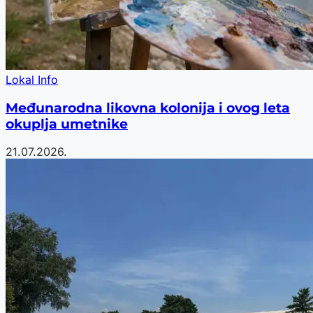
Lokal Info
Međunarodna likovna kolonija i ovog leta
okuplja umetnike
21.07.2026.