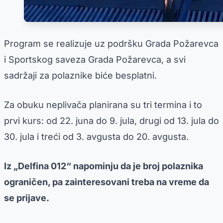
Program se realizuje uz podršku Grada Požarevca
i Sportskog saveza Grada Požarevca, a svi
sadržaji za polaznike biće besplatni.
Za obuku neplivača planirana su tri termina i to
prvi kurs: od 22. juna do 9. jula, drugi od 13. jula do
30. jula i treći od 3. avgusta do 20. avgusta.
Iz „Delfina 012“ napominju da je broj polaznika
ograničen, pa zainteresovani treba na vreme da
se prijave.