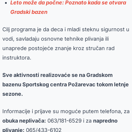
Leto može da počne: Poznato kada se otvara
Gradski bazen
Cilj programa je da deca i mladi steknu sigurnost u
vodi, savladaju osnovne tehnike plivanja ili
unaprede postojeće znanje kroz stručan rad
instruktora.
Sve aktivnosti realizovaće se na Gradskom
bazenu Sportskog centra Požarevac tokom letnje
sezone.
Informacije i prijave su moguće putem telefona, za
obuka neplivača:
063/181-6529 i za
napredno
plivanje:
065/433-6102