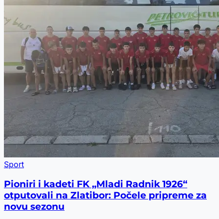
Sport
Pioniri i kadeti FK „Mladi Radnik 1926“
otputovali na Zlatibor: Počele pripreme za
novu sezonu