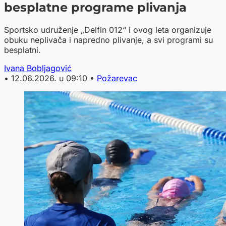
besplatne programe plivanja
Sportsko udruženje „Delfin 012“ i ovog leta organizuje
obuku neplivača i napredno plivanje, a svi programi su
besplatni.
Ivana Bobljagović
•
12.06.2026. u 09:10
•
Požarevac