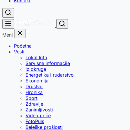
Kontakt
Meni
Početna
Vesti
Lokal Info
Servisne informacije
Iz okruga
Energetika i rudarstvo
Ekonomija
Društvo
Hronika
Sport
Zdravlje
Zanimljivosti
Video priče
FotoPuls
Beleške prošlosti