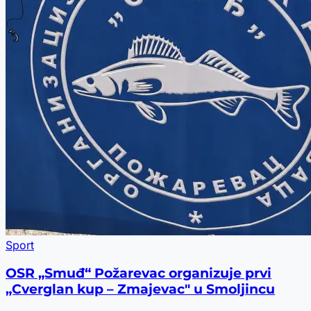
Sport
OSR „Smuđ“ Požarevac organizuje prvi
„Cverglan kup – Zmajevac" u Smoljincu