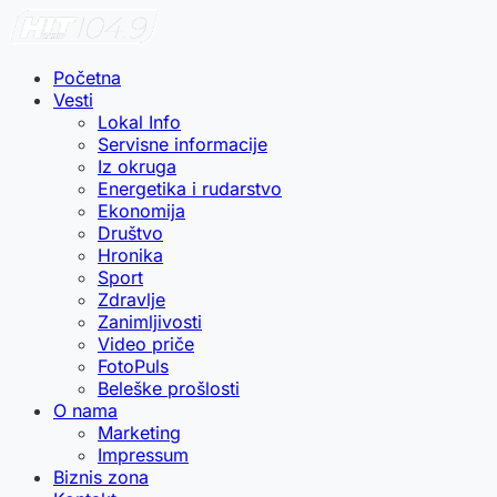
Početna
Vesti
Lokal Info
Servisne informacije
Iz okruga
Energetika i rudarstvo
Ekonomija
Društvo
Hronika
Sport
Zdravlje
Zanimljivosti
Video priče
FotoPuls
Beleške prošlosti
O nama
Marketing
Impressum
Biznis zona