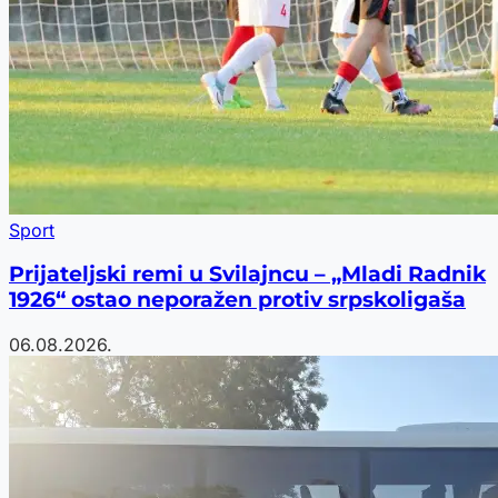
Sport
Prijateljski remi u Svilajncu – „Mladi Radnik
1926“ ostao neporažen protiv srpskoligaša
06.08.2026.