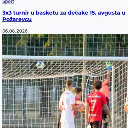
Sport
3x3 turnir u basketu za dečake 15. avgusta u
Požarevcu
06.08.2026.