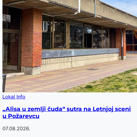
Lokal Info
„Alisa u zemlji čuda“ sutra na Letnjoj sceni
u Požarevcu
07.08.2026.