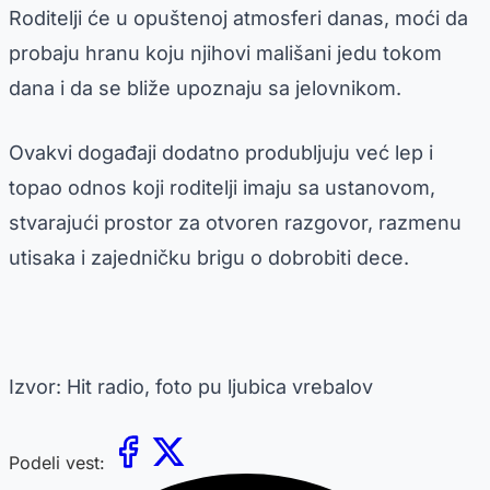
Roditelji će u opuštenoj atmosferi danas, moći da
probaju hranu koju njihovi mališani jedu tokom
dana i da se bliže upoznaju sa jelovnikom.
Ovakvi događaji dodatno produbljuju već lep i
topao odnos koji roditelji imaju sa ustanovom,
stvarajući prostor za otvoren razgovor, razmenu
utisaka i zajedničku brigu o dobrobiti dece.
Izvor: Hit radio, foto pu ljubica vrebalov
Podeli vest: