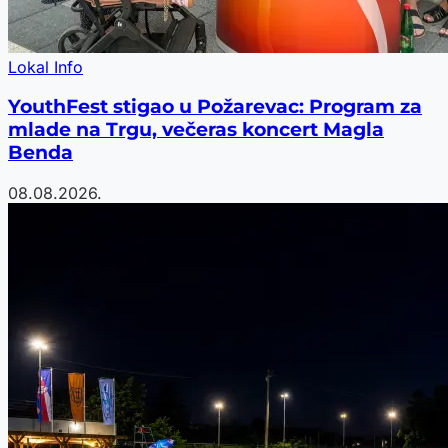
Lokal Info
YouthFest stigao u Požarevac: Program za
mlade na Trgu, večeras koncert Magla
Benda
08.08.2026.