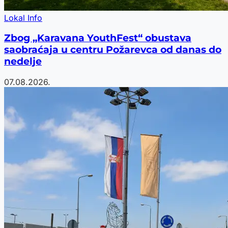
Lokal Info
Zbog „Karavana YouthFest“ obustava
saobraćaja u centru Požarevca od danas do
nedelje
07.08.2026.