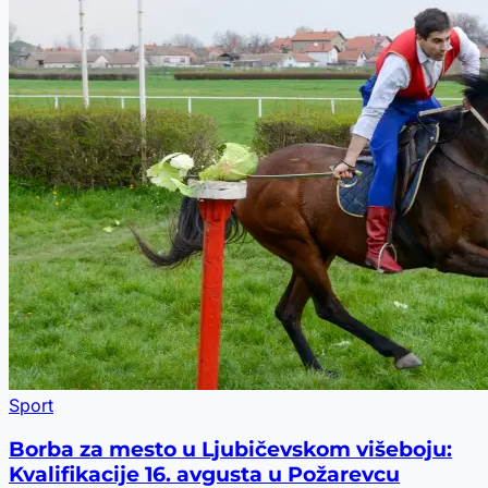
Sport
Borba za mesto u Ljubičevskom višeboju:
Kvalifikacije 16. avgusta u Požarevcu