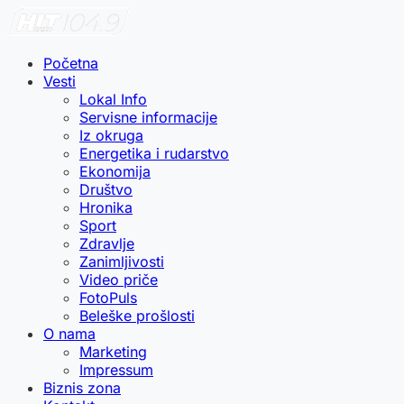
Početna
Vesti
Lokal Info
Servisne informacije
Iz okruga
Energetika i rudarstvo
Ekonomija
Društvo
Hronika
Sport
Zdravlje
Zanimljivosti
Video priče
FotoPuls
Beleške prošlosti
O nama
Marketing
Impressum
Biznis zona