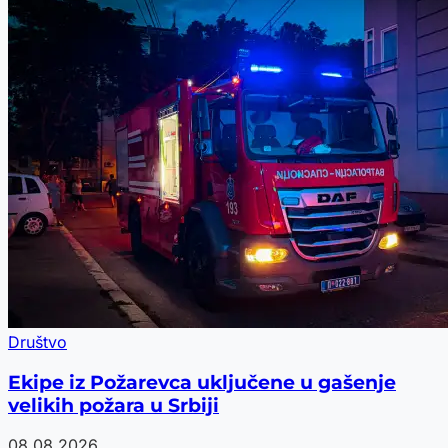
Društvo
Ekipe iz Požarevca uključene u gašenje
velikih požara u Srbiji
08.08.2026.