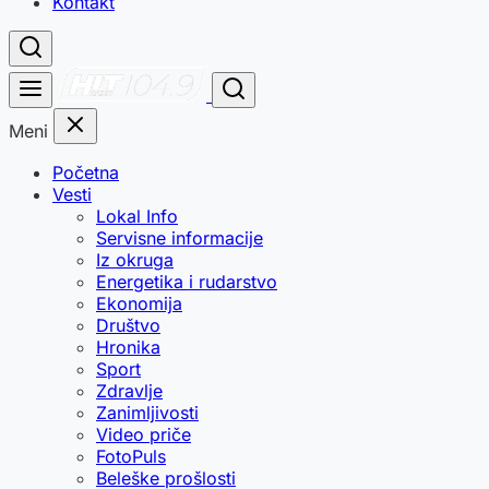
Kontakt
Meni
Početna
Vesti
Lokal Info
Servisne informacije
Iz okruga
Energetika i rudarstvo
Ekonomija
Društvo
Hronika
Sport
Zdravlje
Zanimljivosti
Video priče
FotoPuls
Beleške prošlosti