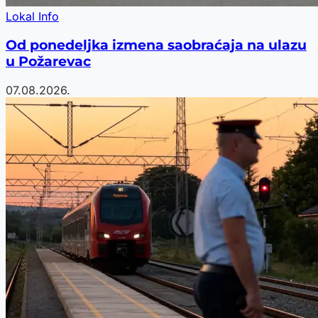
Lokal Info
Od ponedeljka izmena saobraćaja na ulazu
u Požarevac
07.08.2026.