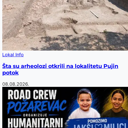
Lokal Info
Šta su arheolozi otkrili na lokalitetu Pujin
potok
08.08.2026.