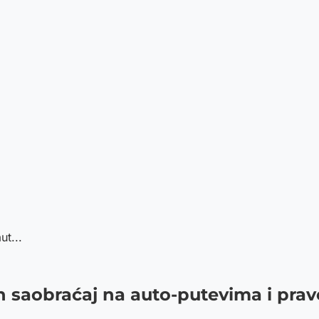
t...
n saobraćaj na auto-putevima i pra