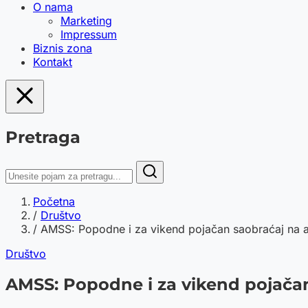
O nama
Marketing
Impressum
Biznis zona
Kontakt
Pretraga
Početna
/
Društvo
/
AMSS: Popodne i za vikend pojačan saobraćaj na au
Društvo
AMSS: Popodne i za vikend pojača