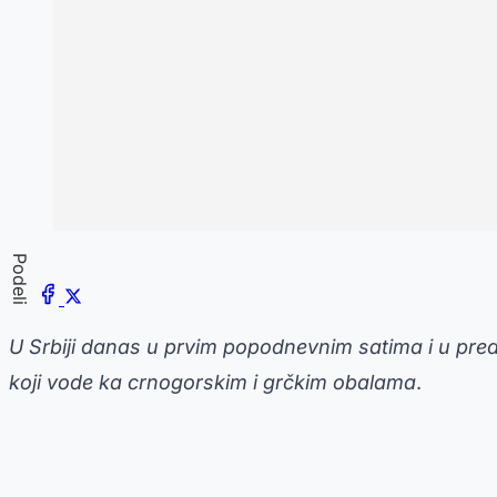
Podeli
U Srbiji danas u prvim popodnevnim satima i u pre
koji vode ka crnogorskim i grčkim obalama
.