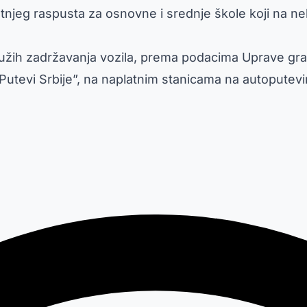
tnjeg raspusta za osnovne i srednje škole koji na neki
užih zadržavanja vozila, prema podacima Uprave gran
Putevi Srbije”, na naplatnim stanicama na autopute