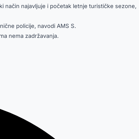
 način najavljuje i početak letnje turističke sezone,
ične policije, navodi AMS S.
vima nema zadržavanja.