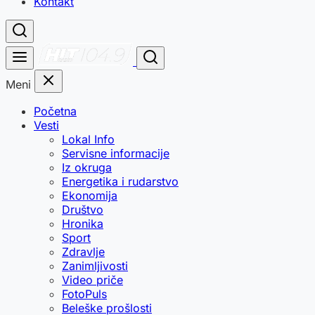
Kontakt
Meni
Početna
Vesti
Lokal Info
Servisne informacije
Iz okruga
Energetika i rudarstvo
Ekonomija
Društvo
Hronika
Sport
Zdravlje
Zanimljivosti
Video priče
FotoPuls
Beleške prošlosti