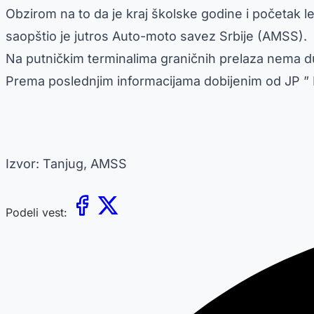
Obzirom na to da je kraj školske godine i početak le
saopštio je jutros Auto-moto savez Srbije (AMSS).
Na putničkim terminalima graničnih prelaza nema d
Prema poslednjim informacijama dobijenim od JP ” 
Izvor: Tanjug, AMSS
Podeli vest: