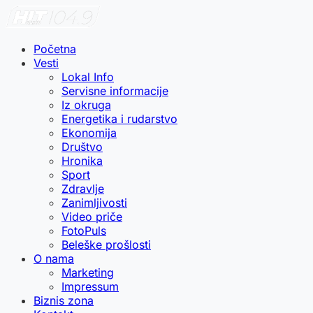
Početna
Vesti
Lokal Info
Servisne informacije
Iz okruga
Energetika i rudarstvo
Ekonomija
Društvo
Hronika
Sport
Zdravlje
Zanimljivosti
Video priče
FotoPuls
Beleške prošlosti
O nama
Marketing
Impressum
Biznis zona