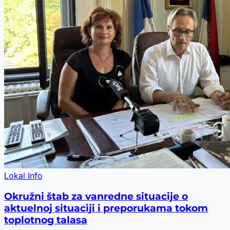
Lokal Info
Okružni štab za vanredne situacije o
aktuelnoj situaciji i preporukama tokom
toplotnog talasa