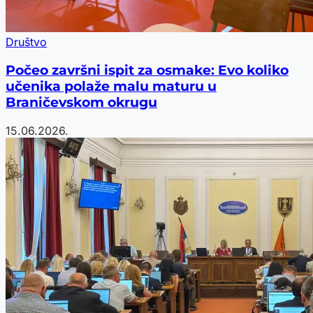
Društvo
Počeo završni ispit za osmake: Evo koliko
učenika polaže malu maturu u
Braničevskom okrugu
15.06.2026.