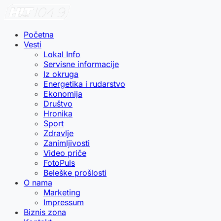
Početna
Vesti
Lokal Info
Servisne informacije
Iz okruga
Energetika i rudarstvo
Ekonomija
Društvo
Hronika
Sport
Zdravlje
Zanimljivosti
Video priče
FotoPuls
Beleške prošlosti
O nama
Marketing
Impressum
Biznis zona