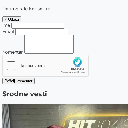
Odgovarate korisniku:
× Otkaži
Ime
Email
Komentar
Pošalji komentar
Srodne vesti