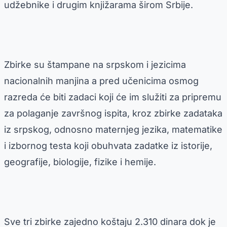
udžebnike i drugim knjižarama širom Srbije.
Zbirke su štampane na srpskom i jezicima
nacionalnih manjina a pred učenicima osmog
razreda će biti zadaci koji će im služiti za pripremu
za polaganje završnog ispita, kroz zbirke zadataka
iz srpskog, odnosno maternjeg jezika, matematike
i izbornog testa koji obuhvata zadatke iz istorije,
geografije, biologije, fizike i hemije.
Sve tri zbirke zajedno koštaju 2.310 dinara dok je