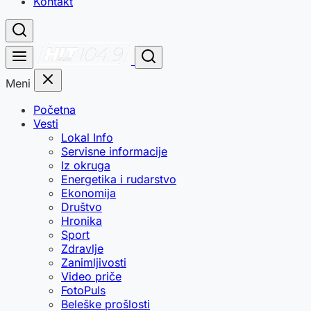
Kontakt
Meni
Početna
Vesti
Lokal Info
Servisne informacije
Iz okruga
Energetika i rudarstvo
Ekonomija
Društvo
Hronika
Sport
Zdravlje
Zanimljivosti
Video priče
FotoPuls
Beleške prošlosti