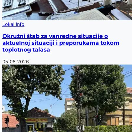
Lokal Info
Okružni štab za vanredne situacije o
aktuelnoj situaciji i preporukama tokom
toplotnog talasa
05.08.2026.