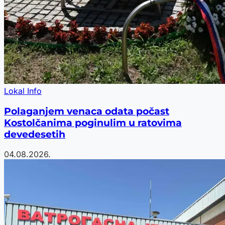
Lokal Info
Polaganjem venaca odata počast
Kostolčanima poginulim u ratovima
devedesetih
04.08.2026.