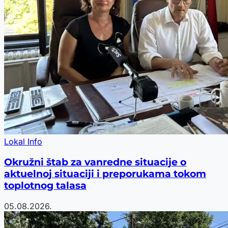
Lokal Info
Okružni štab za vanredne situacije o
aktuelnoj situaciji i preporukama tokom
toplotnog talasa
05.08.2026.