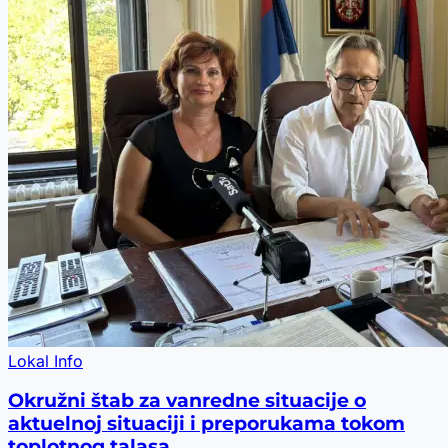
Lokal Info
Okružni štab za vanredne situacije o
aktuelnoj situaciji i preporukama tokom
toplotnog talasa