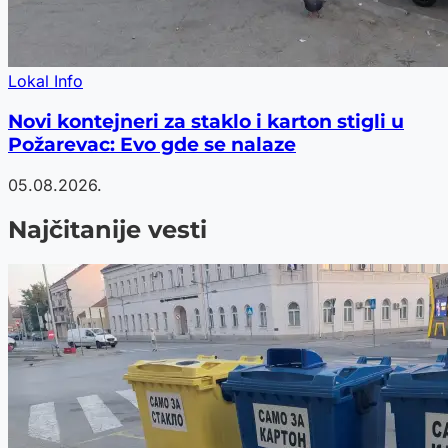
Lokal Info
Novi kontejneri za staklo i karton stigli u
Požarevac: Evo gde se nalaze
05.08.2026.
Najčitanije vesti