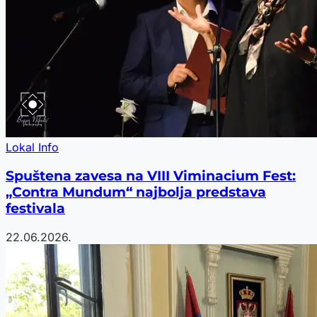
Lokal Info
Spuštena zavesa na VIII Viminacium Fest:
„Contra Mundum“ najbolja predstava
festivala
22.06.2026.