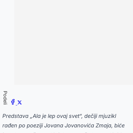
Podeli
Predstava „Ala je lep ovaj svet“, dečiji mjuzikl
rađen po poeziji Jovana Jovanovića Zmaja, biće