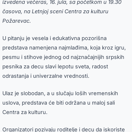
izvedena večeras, 16. jula, sa početkom u 19.30
časova, na Letnjoj sceni Centra za kulturu
Požarevac.
U pitanju je vesela i edukativna pozorišna
predstava namenjena najmlađima, koja kroz igru,
pesmu i stihove jednog od najznačajnijih srpskih
pesnika za decu slavi lepotu sveta, radost
odrastanja i univerzalne vrednosti.
Ulaz je slobodan, a u slučaju loših vremenskih
uslova, predstava će biti održana u maloj sali
Centra za kulturu.
Organizatori pozivaju roditelje i decu da iskoriste