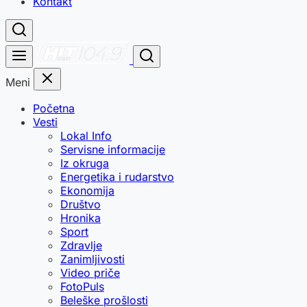
Kontakt
Meni
Početna
Vesti
Lokal Info
Servisne informacije
Iz okruga
Energetika i rudarstvo
Ekonomija
Društvo
Hronika
Sport
Zdravlje
Zanimljivosti
Video priče
FotoPuls
Beleške prošlosti