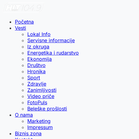
Početna
Vesti
Lokal Info
Servisne informacije
Iz okruga
Energetika i rudarstvo
Ekonomija
Društvo
Hronika
Sport
Zdravlje
Zanimljivosti
Video priče
FotoPuls
Beleške prošlosti
O nama
Marketing
Impressum
Biznis zona