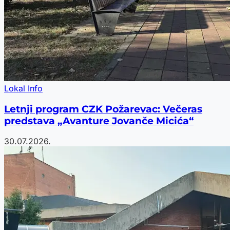
Lokal Info
Letnji program CZK Požarevac: Večeras
predstava „Avanture Jovanče Micića“
30.07.2026.