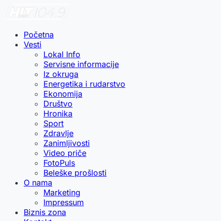
Početna
Vesti
Lokal Info
Servisne informacije
Iz okruga
Energetika i rudarstvo
Ekonomija
Društvo
Hronika
Sport
Zdravlje
Zanimljivosti
Video priče
FotoPuls
Beleške prošlosti
O nama
Marketing
Impressum
Biznis zona