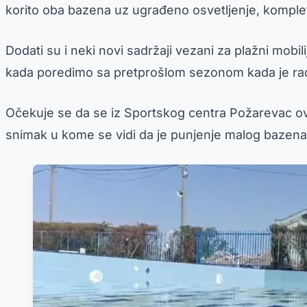
korito oba bazena uz ugrađeno osvetljenje, kompletna
Dodati su i neki novi sadržaji vezani za plažni mobil
kada poredimo sa pretprošlom sezonom kada je rad
Očekuje se da se iz Sportskog centra Požarevac ov
snimak u kome se vidi da je punjenje malog bazena