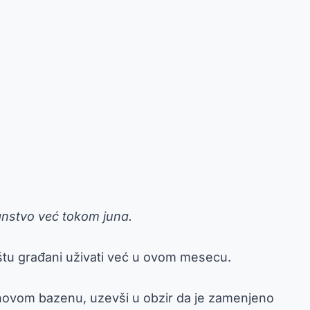
anstvo već tokom juna.
ištu građani uživati već u ovom mesecu.
u novom bazenu, uzevši u obzir da je zamenjeno