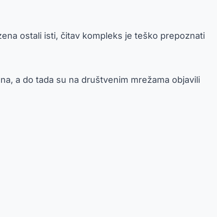
zena ostali isti, čitav kompleks je teško prepoznati
na, a do tada su na društvenim mrežama objavili