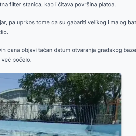
 filter stanica, kao i čitava površina platoa.
ijar, pa uprkos tome da su gabariti velikog i malog ba
io.
ih dana objavi tačan datum otvaranja gradskog baze
 već počelo.