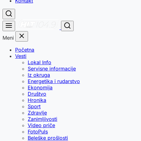
Kontakt
Meni
Početna
Vesti
Lokal Info
Servisne informacije
Iz okruga
Energetika i rudarstvo
Ekonomija
Društvo
Hronika
Sport
Zdravlje
Zanimljivosti
Video priče
FotoPuls
Beleške prošlosti