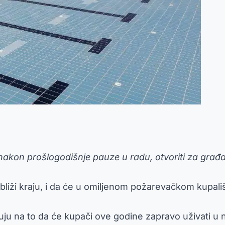
 nakon prošlogodišnje pauze u radu, otvoriti za građ
 bliži kraju, i da će u omiljenom požarevačkom kupal
uju na to da će kupači ove godine zapravo uživati 