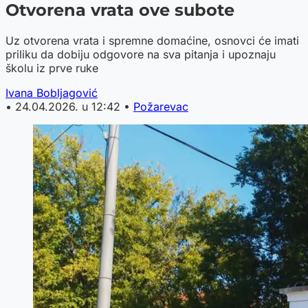
Otvorena vrata ove subote
Uz otvorena vrata i spremne domaćine, osnovci će imati
priliku da dobiju odgovore na sva pitanja i upoznaju
školu iz prve ruke
Ivana Bobljagović
•
24.04.2026. u 12:42
•
Požarevac