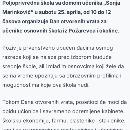
Poljoprivredna škola sa domom učenika „Sonja
Marinković“ u subotu 25. aprila, od 10 do 12
časova organizuje Dan otvorenih vrata za
učenike osnovnih škola iz Požarevca i okoline.
Poziv je prvenstveno upućen đacima osmog
razreda koji se nalaze pred izborom buduće
srednje škole, ali i mlađim osnovcima koji žele da
se na vreme upoznaju sa obrazovnim profilima i
mogućnostima koje ova škola nudi.
Tokom Dana otvorenih vrata, posetioci će moći da
obiđu učionice i savremeno opremljene kabinete,
školsku ekonomiju, farmu, plastenike i staklenike,
kao i da razgovaraju sa nastavnicima i učenicima.