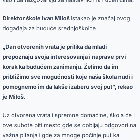
Direktor škole Ivan Miloš
istakao je značaj ovog
događaja za buduće srednjoškolce.
„Dan otvorenih vrata je prilika da mladi
prepoznaju svoja interesovanja i naprave prvi
korak ka budućem zanimanju. Želimo da im
približimo sve mogućnosti koje naša škola nudi i
pomognemo im da lakše izaberu svoj put“, rekao
je Miloš.
Uz otvorena vrata i spremne domaćine, škola će i
ove subote biti mesto gde se dobijaju odgovori na
važna pitanja i gde za mnoge počinje put ka