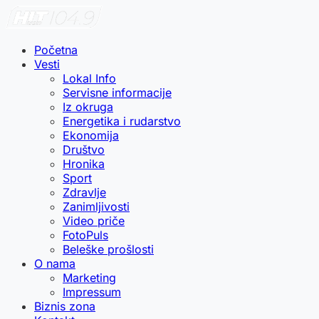
Početna
Vesti
Lokal Info
Servisne informacije
Iz okruga
Energetika i rudarstvo
Ekonomija
Društvo
Hronika
Sport
Zdravlje
Zanimljivosti
Video priče
FotoPuls
Beleške prošlosti
O nama
Marketing
Impressum
Biznis zona