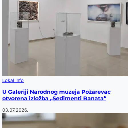
Lokal Info
U Galeriji Narodnog muzeja Požarevac
otvorena izložba „Sedimenti Banata“
03.07.2026.