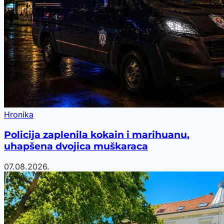
Hronika
Policija zaplenila kokain i marihuanu,
uhapšena dvojica muškaraca
07.08.2026.