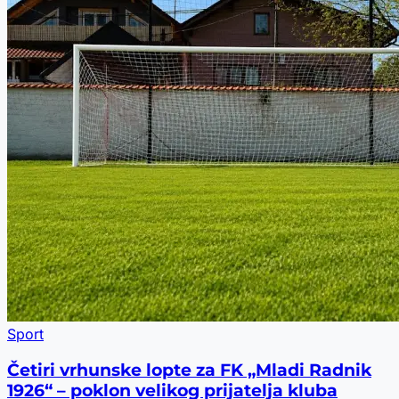
Sport
Četiri vrhunske lopte za FK „Mladi Radnik
1926“ – poklon velikog prijatelja kluba