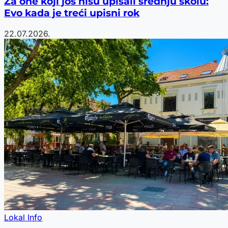
Za one koji još nisu upisali srednju školu:
Evo kada je treći upisni rok
22.07.2026.
Lokal Info