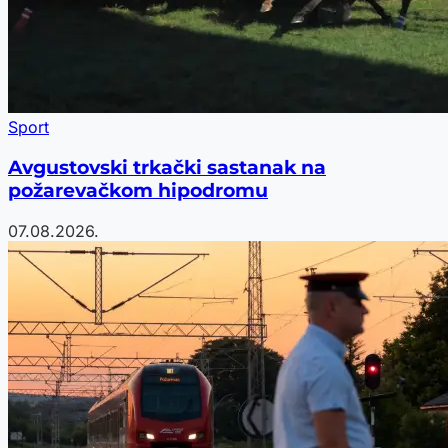
Sport
Avgustovski trkački sastanak na
požarevačkom hipodromu
07.08.2026.