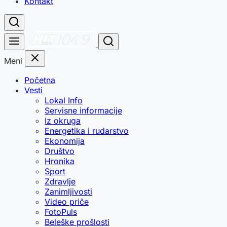
Kontakt
Meni
Početna
Vesti
Lokal Info
Servisne informacije
Iz okruga
Energetika i rudarstvo
Ekonomija
Društvo
Hronika
Sport
Zdravlje
Zanimljivosti
Video priče
FotoPuls
Beleške prošlosti