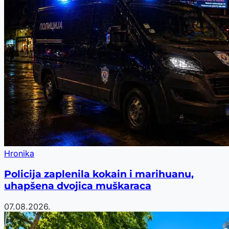
Hronika
Policija zaplenila kokain i marihuanu,
uhapšena dvojica muškaraca
07.08.2026.