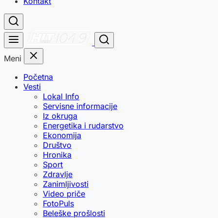
Kontakt
Meni
Početna
Vesti
Lokal Info
Servisne informacije
Iz okruga
Energetika i rudarstvo
Ekonomija
Društvo
Hronika
Sport
Zdravlje
Zanimljivosti
Video priče
FotoPuls
Beleške prošlosti