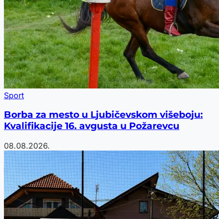
Sport
Borba za mesto u Ljubičevskom višeboju:
Kvalifikacije 16. avgusta u Požarevcu
08.08.2026.