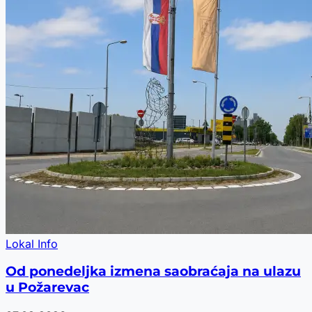
Lokal Info
Od ponedeljka izmena saobraćaja na ulazu
u Požarevac