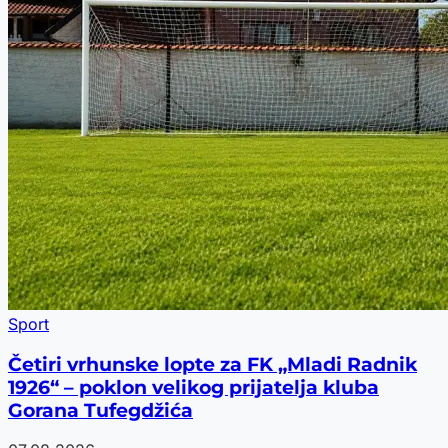
Sport
Četiri vrhunske lopte za FK „Mladi Radnik
1926“ – poklon velikog prijatelja kluba
Gorana Tufegdžića