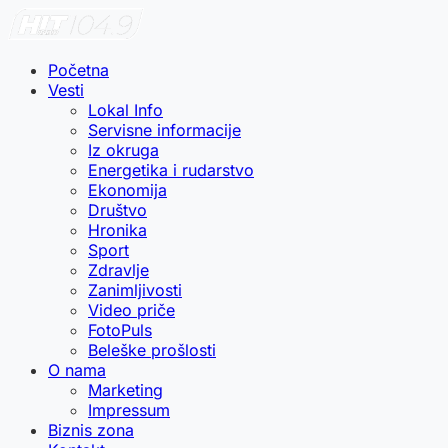
Početna
Vesti
Lokal Info
Servisne informacije
Iz okruga
Energetika i rudarstvo
Ekonomija
Društvo
Hronika
Sport
Zdravlje
Zanimljivosti
Video priče
FotoPuls
Beleške prošlosti
O nama
Marketing
Impressum
Biznis zona