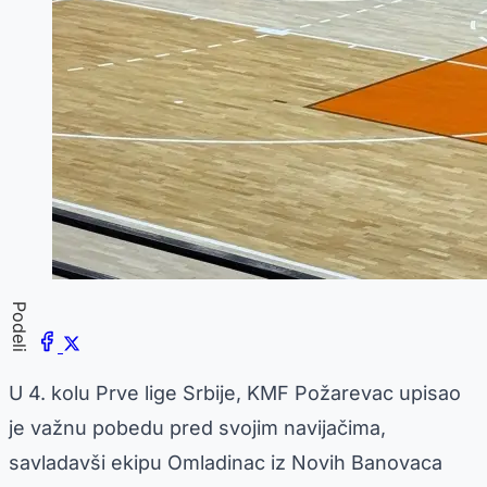
Podeli
U 4. kolu Prve lige Srbije, KMF Požarevac upisao
je važnu pobedu pred svojim navijačima,
savladavši ekipu Omladinac iz Novih Banovaca