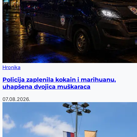
Hronika
Policija zaplenila kokain i marihuanu,
uhapšena dvojica muškaraca
07.08.2026.