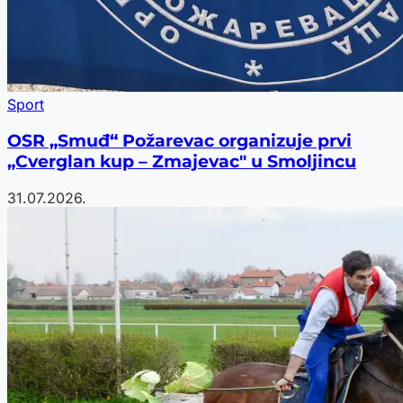
Sport
OSR „Smuđ“ Požarevac organizuje prvi
„Cverglan kup – Zmajevac" u Smoljincu
31.07.2026.