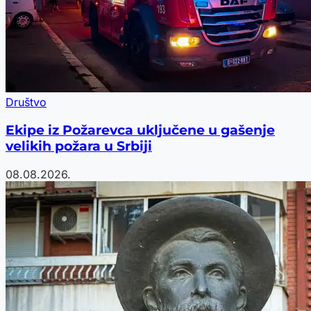
Društvo
Ekipe iz Požarevca uključene u gašenje
velikih požara u Srbiji
08.08.2026.