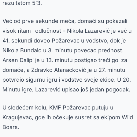
rezultatom 5:3.
Već od prve sekunde meča, domaći su pokazali
visok ritam i odlučnost – Nikola Lazarević je već u
41. sekundi doveo Požarevac u vođstvo, dok je
Nikola Bundalo u 3. minutu povećao prednost.
Arsen Dalipi je u 13. minutu postigao treći gol za
domaće, a Zdravko Atanacković je u 27. minutu
potvrdio sigurnu igru i vođstvo svoje ekipe. U 20.
Minutu igre, Lazarević upisao još jedan pogodak.
U sledećem kolu, KMF Požarevac putuju u
Kragujevac, gde ih očekuje susret sa ekipom Wild
Boars.