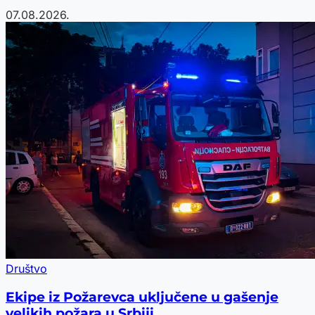
07.08.2026.
Društvo
Ekipe iz Požarevca uključene u gašenje
velikih požara u Srbiji