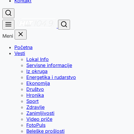
Kontakt
Meni
Početna
Vesti
Lokal Info
Servisne informacije
Iz okruga
Energetika i rudarstvo
Ekonomija
Društvo
Hronika
Sport
Zdravlje
Zanimljivosti
Video priče
FotoPuls
Beleške prošlosti