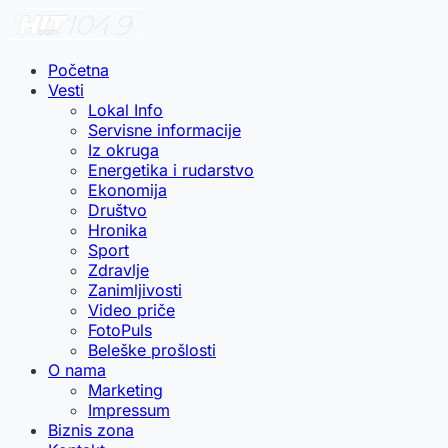
Početna
Vesti
Lokal Info
Servisne informacije
Iz okruga
Energetika i rudarstvo
Ekonomija
Društvo
Hronika
Sport
Zdravlje
Zanimljivosti
Video priče
FotoPuls
Beleške prošlosti
O nama
Marketing
Impressum
Biznis zona