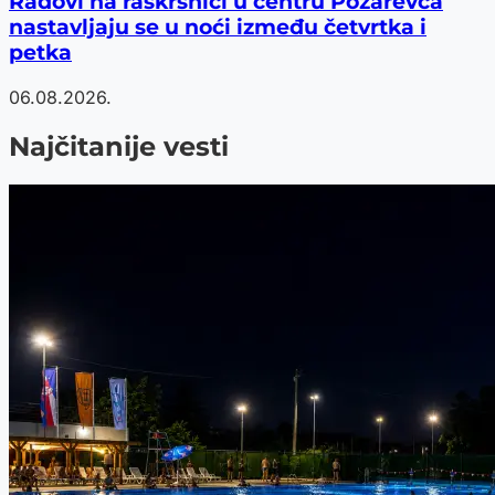
Radovi na raskrsnici u centru Požarevca
nastavljaju se u noći između četvrtka i
petka
06.08.2026.
Najčitanije vesti