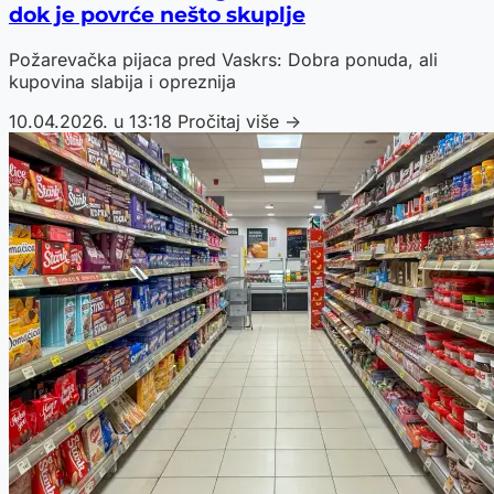
dok je povrće nešto skuplje
Požarevačka pijaca pred Vaskrs: Dobra ponuda, ali
kupovina slabija i opreznija
10.04.2026. u 13:18
Pročitaj više →