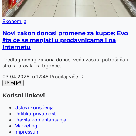
Ekonomija
Novi zakon donosi promene za kupce: Evo
šta će se menjati u prodavnicama i na
internetu
Predlog novog zakona donosi veću zaštitu potrošača i
stroža pravila za trgovce.
03.04.2026. u 17:46
Pročitaj više →
Učitaj još
Korisni linkovi
Uslovi korišćenja
Politika privatnosti
Pravila komentarisanja
Marketing
Impressum