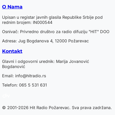
O Nama
Upisan u registar javnih glasila Republike Srbije pod
rednim brojem: IN000544
Osnivač: Privredno društvo za radio difuziju "HIT" DOO
Adresa: Jug Bogdanova 4, 12000 Požarevac
Kontakt
Glavni i odgovorni urednik: Marija Jovanović
Bogdanović
Email:
info@hitradio.rs
Telefon: 065 5 531 631
© 2001-2026 Hit Radio Požarevac. Sva prava zadržana.