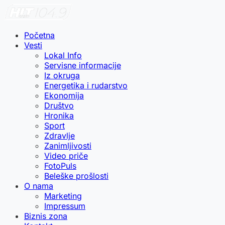
Početna
Vesti
Lokal Info
Servisne informacije
Iz okruga
Energetika i rudarstvo
Ekonomija
Društvo
Hronika
Sport
Zdravlje
Zanimljivosti
Video priče
FotoPuls
Beleške prošlosti
O nama
Marketing
Impressum
Biznis zona