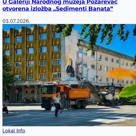
U Galeriji Narodnog muzeja Požarevac
otvorena izložba „Sedimenti Banata“
03.07.2026.
Lokal Info