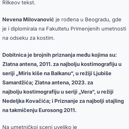
Rilkeov tekst.
Nevena Milovanović
je rođena u Beogradu, gde
je i diplomirala na Fakultetu Primenjenih umetnosti
na odseku za kostim.
Dobitnica je brojnih priznanja među kojima su:
Zlatna antena, 2011. za najbolju kostimografiju u
seriji „Miris kiše na Balkanu“, u režiji Ljubiše
Samardžića; Zlatna antena, 2023. za
najbolju kostimografiju u seriji „Vera“, u režiji
Nedeljka Kovačića; i Priznanje za najbolji stajling
na takmičenju Eurosong 2011.
Na umetničkoj sceni uveliko je