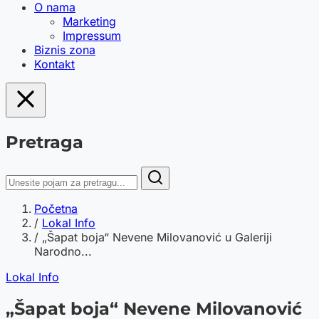
O nama
Marketing
Impressum
Biznis zona
Kontakt
Pretraga
Početna
/
Lokal Info
/
„Šapat boja“ Nevene Milovanović u Galeriji
Narodno...
Lokal Info
„Šapat boja“ Nevene Milovanović