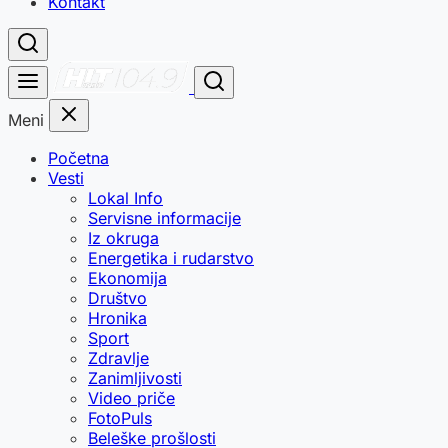
Kontakt
Meni
Početna
Vesti
Lokal Info
Servisne informacije
Iz okruga
Energetika i rudarstvo
Ekonomija
Društvo
Hronika
Sport
Zdravlje
Zanimljivosti
Video priče
FotoPuls
Beleške prošlosti