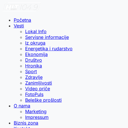
Početna
Vesti
Lokal Info
Servisne informacije
Iz okruga
Energetika i rudarstvo
Ekonomija
Društvo
Hronika
Sport
Zdravlje
Zanimljivosti
Video priče
FotoPuls
Beleške prošlosti
O nama
Marketing
Impressum
Biznis zona