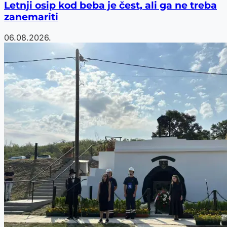
Letnji osip kod beba je čest, ali ga ne treba
zanemariti
06.08.2026.