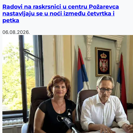
Radovi na raskrsnici u centru Požarevca
nastavljaju se u noći između četvrtka i
petka
06.08.2026.