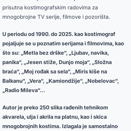
prisutna kostimografskim radovima za
mnogobrojne TV serije, filmove i pozorišta.
U periodu od 1990. do 2025. kao kostimograf
pojaljuje se u poznatim serijama i filmovima, kao
što su: „Metla bez drške“, „Ljubav, navika,
panika“, „Jesen stiže, Dunjo moja“, „Složna
braća“, „Moj rođak sa sela“, „Miris kiše na
Balkanu“, „Vera“, „Kamiondžije“, „Nobelovac“,
„Radio Mileva“...
Autor je preko 250 slika rađenih tehnikom
akvarela, ulja i akrila na platnu, kao i skica
mnogobrojnih kostima. Izlagala je samostalno