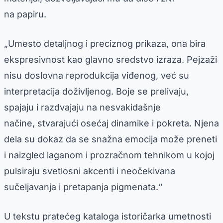
na papiru.
„Umesto detaljnog i preciznog prikaza, ona bira
ekspresivnost kao glavno sredstvo izraza. Pejzaži
nisu doslovna reprodukcija viđenog, već su
interpretacija doživljenog. Boje se prelivaju,
spajaju i razdvajaju na nesvakidašnje
načine, stvarajući osećaj dinamike i pokreta. Njena
dela su dokaz da se snažna emocija može preneti
i naizgled laganom i prozračnom tehnikom u kojoj
pulsiraju svetlosni akcenti i neočekivana
sučeljavanja i pretapanja pigmenata.“
U tekstu pratećeg kataloga istoričarka umetnosti