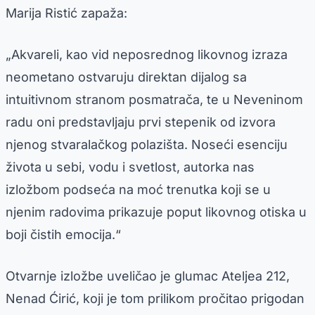
Marija Ristić zapaža:
„Akvareli, kao vid neposrednog likovnog izraza
neometano ostvaruju direktan dijalog sa
intuitivnom stranom posmatrača, te u Neveninom
radu oni predstavljaju prvi stepenik od izvora
njenog stvaralačkog polazišta. Noseći esenciju
života u sebi, vodu i svetlost, autorka nas
izložbom podseća na moć trenutka koji se u
njenim radovima prikazuje poput likovnog otiska u
boji čistih emocija.“
Otvarnje izložbe uveličao je glumac Ateljea 212,
Nenad Ćirić, koji je tom prilikom pročitao prigodan