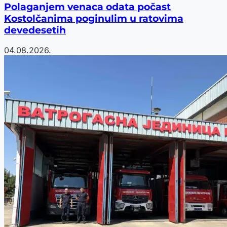
Polaganjem venaca odata počast
Kostolčanima poginulim u ratovima
devedesetih
04.08.2026.