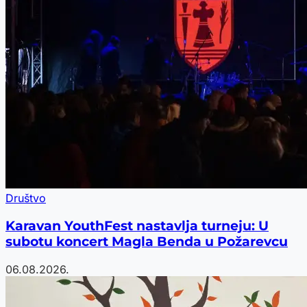
Društvo
Karavan YouthFest nastavlja turneju: U
subotu koncert Magla Benda u Požarevcu
06.08.2026.