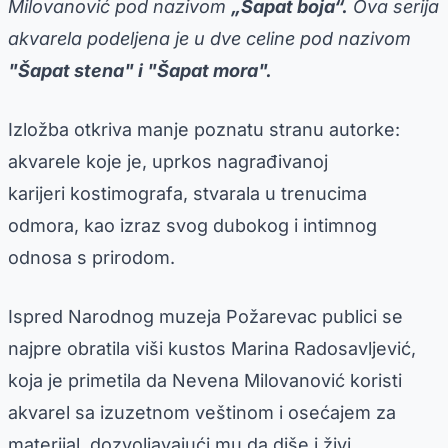
Milovanović pod nazivom
„Šapat boja“.
Ova serija
akvarela podeljena je u dve celine pod nazivom
"Šapat stena" i "Šapat mora".
Izložba otkriva manje poznatu stranu autorke:
akvarele koje je, uprkos nagrađivanoj
karijeri kostimografa, stvarala u trenucima
odmora, kao izraz svog dubokog i intimnog
odnosa s prirodom.
Ispred Narodnog muzeja Požarevac publici se
najpre obratila viši kustos Marina Radosavljević,
koja je primetila da Nevena Milovanović koristi
akvarel sa izuzetnom veštinom i osećajem za
materijal, dozvoljavajući mu da diše i živi