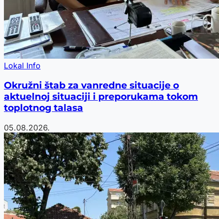
Lokal Info
Okružni štab za vanredne situacije o
aktuelnoj situaciji i preporukama tokom
toplotnog talasa
05.08.2026.