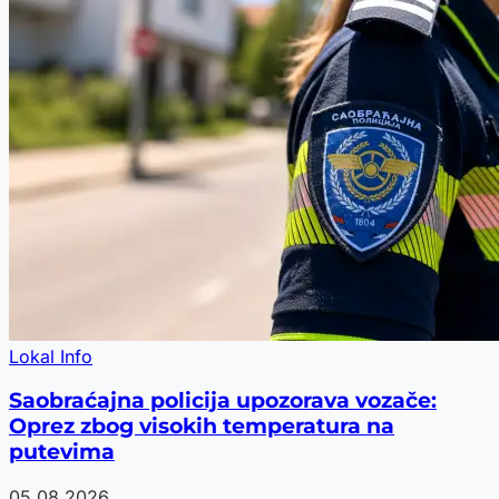
Lokal Info
Saobraćajna policija upozorava vozače:
Oprez zbog visokih temperatura na
putevima
05.08.2026.