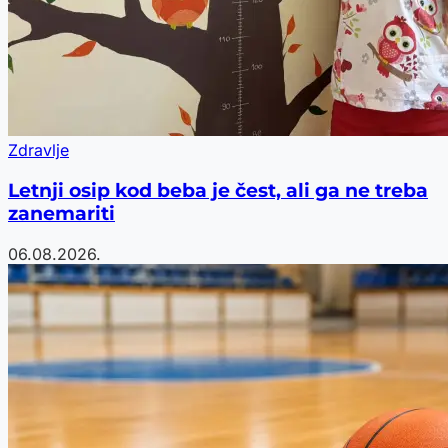
Zdravlje
Letnji osip kod beba je čest, ali ga ne treba
zanemariti
06.08.2026.