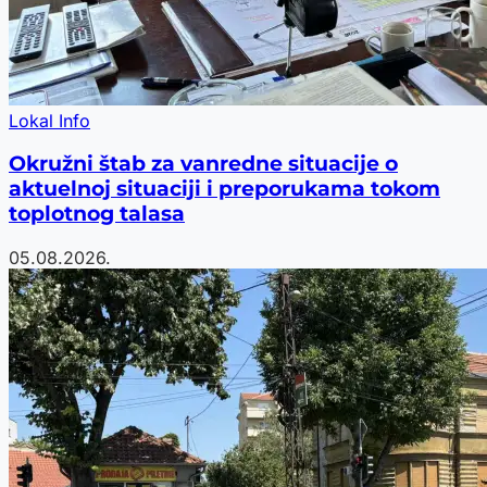
Lokal Info
Okružni štab za vanredne situacije o
aktuelnoj situaciji i preporukama tokom
toplotnog talasa
05.08.2026.