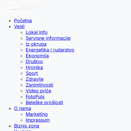
Početna
Vesti
Lokal Info
Servisne informacije
Iz okruga
Energetika i rudarstvo
Ekonomija
Društvo
Hronika
Sport
Zdravlje
Zanimljivosti
Video priče
FotoPuls
Beleške prošlosti
O nama
Marketing
Impressum
Biznis zona