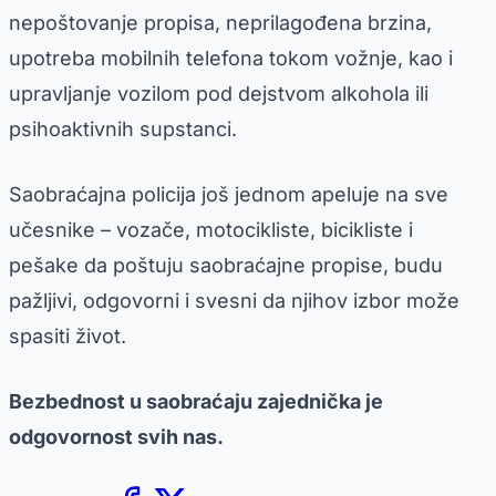
nepoštovanje propisa, neprilagođena brzina,
upotreba mobilnih telefona tokom vožnje, kao i
upravljanje vozilom pod dejstvom alkohola ili
psihoaktivnih supstanci.
Saobraćajna policija još jednom apeluje na sve
učesnike – vozače, motocikliste, bicikliste i
pešake da poštuju saobraćajne propise, budu
pažljivi, odgovorni i svesni da njihov izbor može
spasiti život.
Bezbednost u saobraćaju zajednička je
odgovornost svih nas.