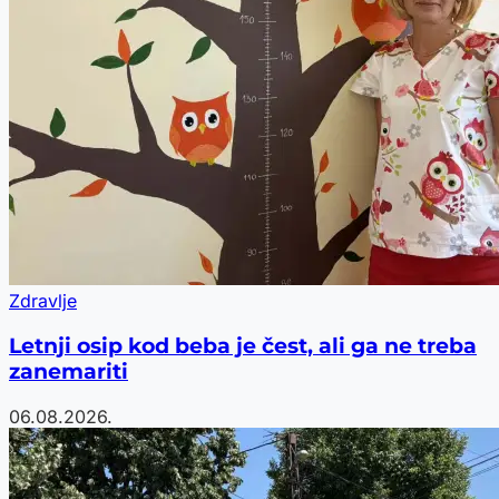
Zdravlje
Letnji osip kod beba je čest, ali ga ne treba
zanemariti
06.08.2026.