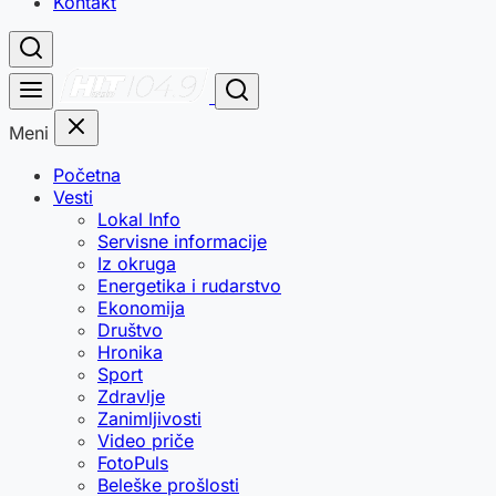
Kontakt
Meni
Početna
Vesti
Lokal Info
Servisne informacije
Iz okruga
Energetika i rudarstvo
Ekonomija
Društvo
Hronika
Sport
Zdravlje
Zanimljivosti
Video priče
FotoPuls
Beleške prošlosti