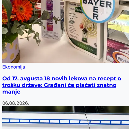
Ekonomija
Od 17. avgusta 18 novih lekova na recept o
trošku države: Građani će plaćati znatno
manje
06.08.2026.