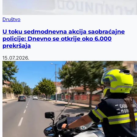
Društvo
U toku sedmodnevna akcija saobraćajne
policije: Dnevno se otkrije oko 6.000
prekršaja
15.07.2026.