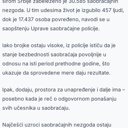
širom Srbije zabeleženo je 30.585 saobraćajnih
nezgoda. U tim udesima život je izgubilo 457 ljudi,
dok je 17.437 osoba povređeno, navodi se u
saopštenju Uprave saobraćajne policije.
Iako brojke ostaju visoke, iz policije ističu da je
stanje bezbednosti saobraćaja povoljnije u
odnosu na isti period prethodne godine, što
ukazuje da sprovedene mere daju rezultate.
Ipak, dodaju, prostora za unapređenje i dalje ima –
posebno kada je reč o odgovornom ponašanju
svih učesnika u saobraćaju.
Najčešći uzroci saobraćajnih nezgoda ostaju