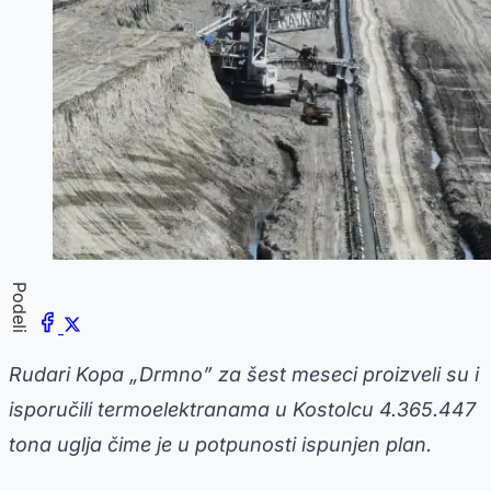
Podeli
Rudari Kopa „Drmno” za šest meseci proizveli su i
isporučili termoelektranama u Kostolcu 4.365.447
tona uglja čime je u potpunosti ispunjen plan.