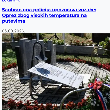
Saobraćajna policija upozorava vozače:
Oprez zbog visokih temperatura na
putevima
05.08.2026.