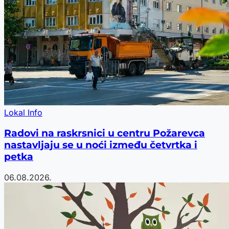
Lokal Info
Radovi na raskrsnici u centru Požarevca
nastavljaju se u noći između četvrtka i
petka
06.08.2026.