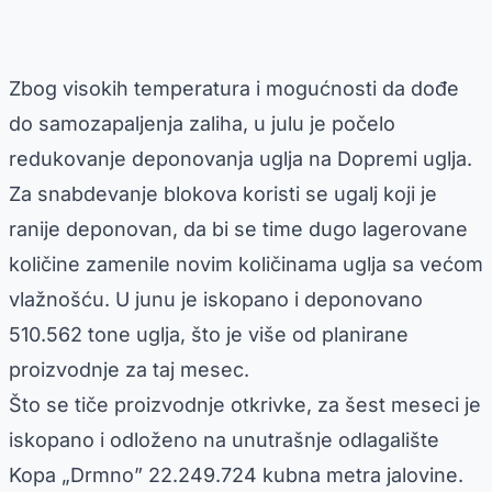
Zbog visokih temperatura i mogućnosti da dođe
do samozapaljenja zaliha, u julu je počelo
redukovanje deponovanja uglja na Dopremi uglja.
Za snabdevanje blokova koristi se ugalj koji je
ranije deponovan, da bi se time dugo lagerovane
količine zamenile novim količinama uglja sa većom
vlažnošću. U junu je iskopano i deponovano
510.562 tone uglja, što je više od planirane
proizvodnje za taj mesec.
Što se tiče proizvodnje otkrivke, za šest meseci je
iskopano i odloženo na unutrašnje odlagalište
Kopa „Drmno” 22.249.724 kubna metra jalovine.