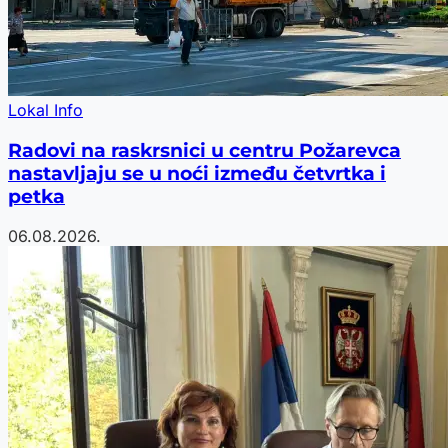
Lokal Info
Radovi na raskrsnici u centru Požarevca
nastavljaju se u noći između četvrtka i
petka
06.08.2026.