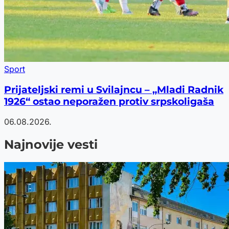
Sport
Prijateljski remi u Svilajncu – „Mladi Radnik
1926“ ostao neporažen protiv srpskoligaša
06.08.2026.
Najnovije vesti