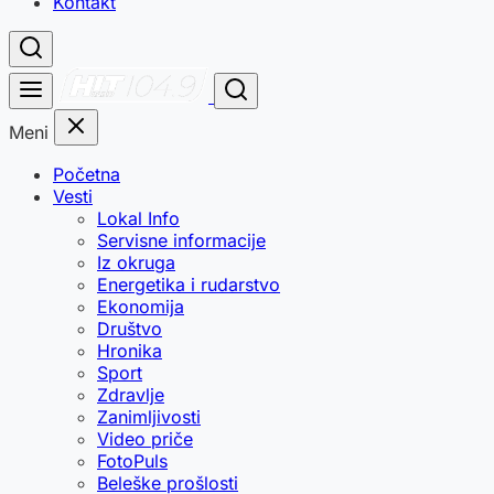
Kontakt
Meni
Početna
Vesti
Lokal Info
Servisne informacije
Iz okruga
Energetika i rudarstvo
Ekonomija
Društvo
Hronika
Sport
Zdravlje
Zanimljivosti
Video priče
FotoPuls
Beleške prošlosti