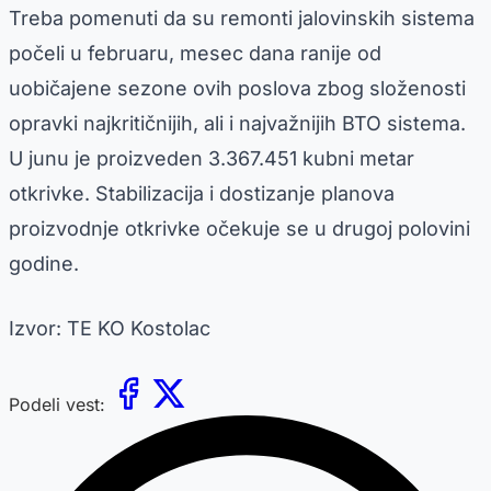
Treba pomenuti da su remonti jalovinskih sistema
počeli u februaru, mesec dana ranije od
uobičajene sezone ovih poslova zbog složenosti
opravki najkritičnijih, ali i najvažnijih BTO sistema.
U junu je proizveden 3.367.451 kubni metar
otkrivke. Stabilizacija i dostizanje planova
proizvodnje otkrivke očekuje se u drugoj polovini
godine.
Izvor: TE KO Kostolac
Podeli vest: