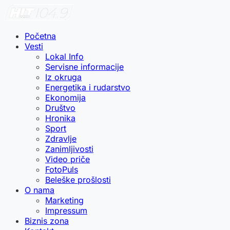
Početna
Vesti
Lokal Info
Servisne informacije
Iz okruga
Energetika i rudarstvo
Ekonomija
Društvo
Hronika
Sport
Zdravlje
Zanimljivosti
Video priče
FotoPuls
Beleške prošlosti
O nama
Marketing
Impressum
Biznis zona