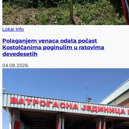
Lokal Info
Polaganjem venaca odata počast
Kostolčanima poginulim u ratovima
devedesetih
04.08.2026.