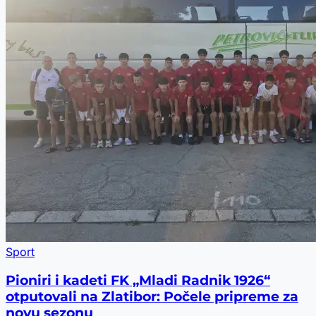
Sport
Pioniri i kadeti FK „Mladi Radnik 1926“
otputovali na Zlatibor: Počele pripreme za
novu sezonu