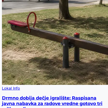
Lokal Info
Drmno dobija dečje igralište: Raspisana
javna nabavka za radove vredne gotovo tri