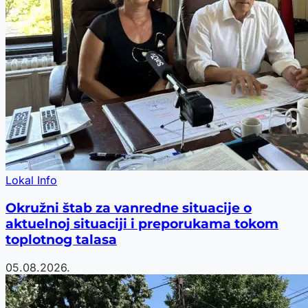
Lokal Info
Okružni štab za vanredne situacije o
aktuelnoj situaciji i preporukama tokom
toplotnog talasa
05.08.2026.