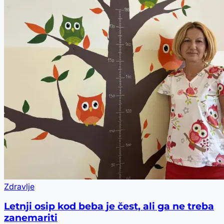
Zdravlje
Letnji osip kod beba je čest, ali ga ne treba
zanemariti