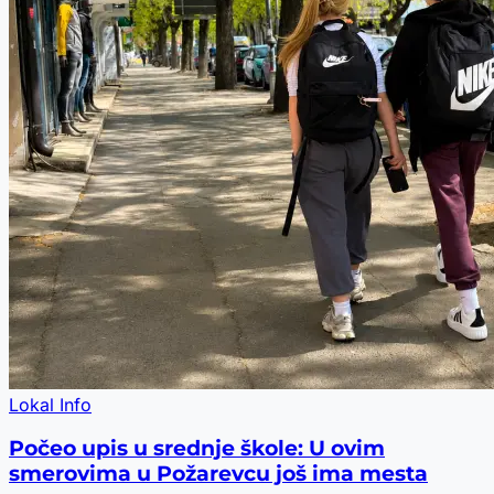
Lokal Info
Počeo upis u srednje škole: U ovim
smerovima u Požarevcu još ima mesta