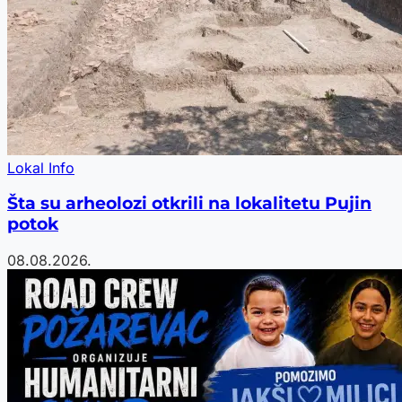
Lokal Info
Šta su arheolozi otkrili na lokalitetu Pujin
potok
08.08.2026.