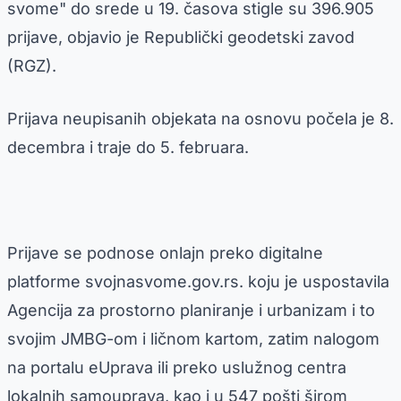
svome" do srede u 19. časova stigle su 396.905
prijave, objavio je Republički geodetski zavod
(RGZ).
Prijava neupisanih objekata na osnovu počela je 8.
decembra i traje do 5. februara.
Prijave se podnose onlajn preko digitalne
platforme svojnasvome.gov.rs. koju je uspostavila
Agencija za prostorno planiranje i urbanizam i to
svojim JMBG-om i ličnom kartom, zatim nalogom
na portalu eUprava ili preko uslužnog centra
lokalnih samouprava, kao i u 547 pošti širom