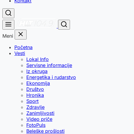
Kontakt
Meni
Početna
Vesti
Lokal Info
Servisne informacije
Iz okruga
Energetika i rudarstvo
Ekonomija
Društvo
Hronika
Sport
Zdravlje
Zanimljivosti
Video priče
FotoPuls
Beleške prošlosti