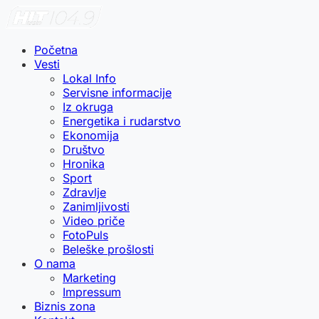
Početna
Vesti
Lokal Info
Servisne informacije
Iz okruga
Energetika i rudarstvo
Ekonomija
Društvo
Hronika
Sport
Zdravlje
Zanimljivosti
Video priče
FotoPuls
Beleške prošlosti
O nama
Marketing
Impressum
Biznis zona