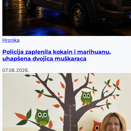
Hronika
Policija zaplenila kokain i marihuanu,
uhapšena dvojica muškaraca
07.08.2026.