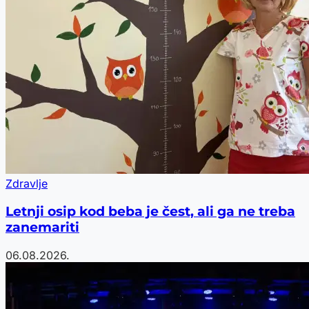
Zdravlje
Letnji osip kod beba je čest, ali ga ne treba
zanemariti
06.08.2026.