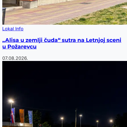
Lokal Info
„Alisa u zemlji čuda“ sutra na Letnjoj sceni
u Požarevcu
07.08.2026.