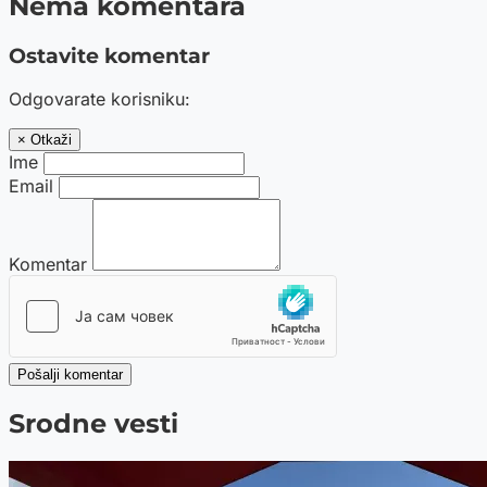
Nema komentara
Ostavite komentar
Odgovarate korisniku:
× Otkaži
Ime
Email
Komentar
Pošalji komentar
Srodne vesti