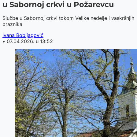
u Sabornoj crkvi u Požarevcu
Službe u Sabornoj crkvi tokom Velike nedelje i vaskršnjih
praznika
Ivana Bobljagović
•
07.04.2026. u 13:52