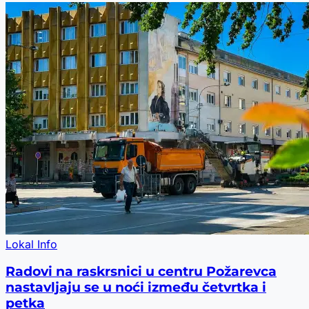
Lokal Info
Radovi na raskrsnici u centru Požarevca
nastavljaju se u noći između četvrtka i
petka