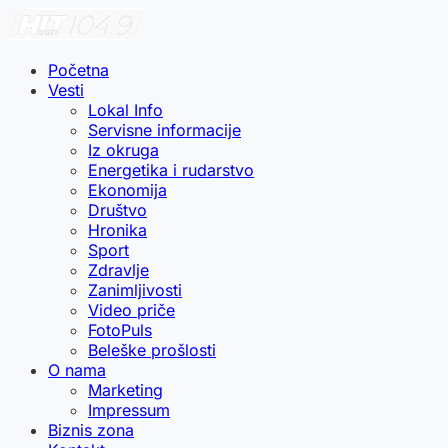
Početna
Vesti
Lokal Info
Servisne informacije
Iz okruga
Energetika i rudarstvo
Ekonomija
Društvo
Hronika
Sport
Zdravlje
Zanimljivosti
Video priče
FotoPuls
Beleške prošlosti
O nama
Marketing
Impressum
Biznis zona