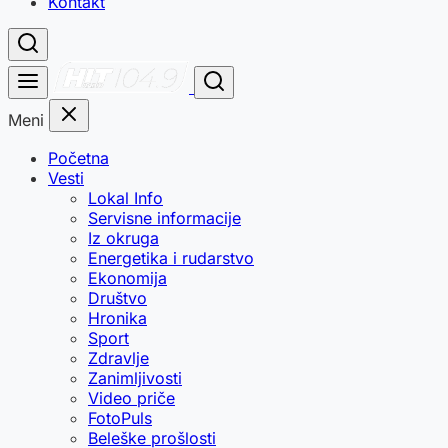
Kontakt
Meni
Početna
Vesti
Lokal Info
Servisne informacije
Iz okruga
Energetika i rudarstvo
Ekonomija
Društvo
Hronika
Sport
Zdravlje
Zanimljivosti
Video priče
FotoPuls
Beleške prošlosti