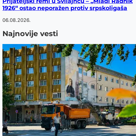
Prijateljski remi u Svilajncu – „Mladi Radnik
1926“ ostao neporažen protiv srpskoligaša
06.08.2026.
Najnovije vesti