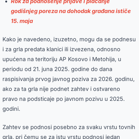
Rok za podnošenje prijave i plaćanje
godišnjeg poreza na dohodak građana ističe
15. maja
Kako je navedeno, izuzetno, mogu da se podnesu
i za grla predata klanici ili izvezena, odnosno
upućena na teritoriju AP Kosovo i Metohija, u
periodu od 21. juna 2025. godine do dana
raspisivanja prvog javnog poziva za 2026. godinu,
ako za ta grla nije podnet zahtev i ostvareno
pravo na podsticaje po javnom pozivu u 2025.
godini.
Zahtev se podnosi posebno za svaku vrstu tovnih
grla, pri čemu se za istu vrstu podnosi jedan