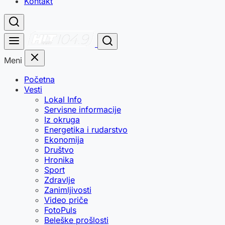
Kontakt
Meni
Početna
Vesti
Lokal Info
Servisne informacije
Iz okruga
Energetika i rudarstvo
Ekonomija
Društvo
Hronika
Sport
Zdravlje
Zanimljivosti
Video priče
FotoPuls
Beleške prošlosti