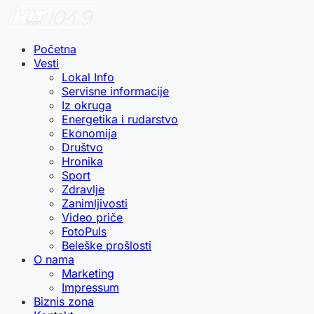
Početna
Vesti
Lokal Info
Servisne informacije
Iz okruga
Energetika i rudarstvo
Ekonomija
Društvo
Hronika
Sport
Zdravlje
Zanimljivosti
Video priče
FotoPuls
Beleške prošlosti
O nama
Marketing
Impressum
Biznis zona