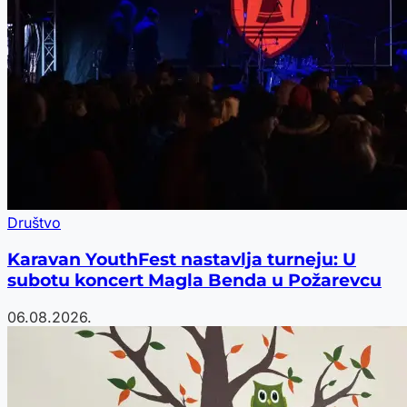
Društvo
Karavan YouthFest nastavlja turneju: U
subotu koncert Magla Benda u Požarevcu
06.08.2026.