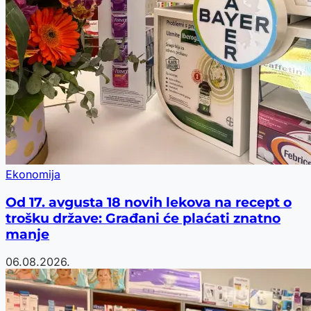
Ekonomija
Od 17. avgusta 18 novih lekova na recept o
trošku države: Građani će plaćati znatno
manje
06.08.2026.