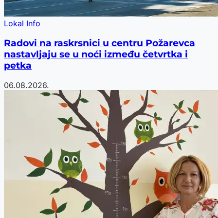
Lokal Info
Radovi na raskrsnici u centru Požarevca
nastavljaju se u noći između četvrtka i
petka
06.08.2026.