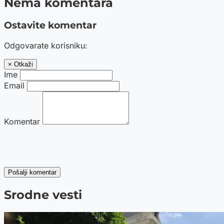
Nema komentara
Ostavite komentar
Odgovarate korisniku:
× Otkaži
Ime
Email
Komentar
Pošalji komentar
Srodne vesti