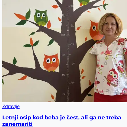
Zdravlje
Letnji osip kod beba je čest, ali ga ne treba
zanemariti