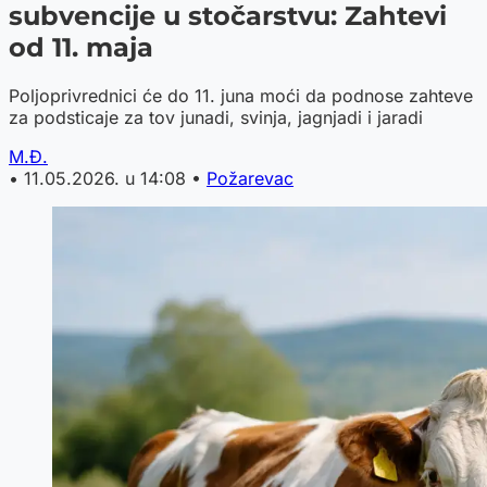
subvencije u stočarstvu: Zahtevi
od 11. maja
Poljoprivrednici će do 11. juna moći da podnose zahteve
za podsticaje za tov junadi, svinja, jagnjadi i jaradi
M.Đ.
•
11.05.2026. u 14:08
•
Požarevac