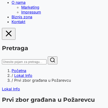
O nama
Marketing
Impressum
Biznis zona
Kontakt
Pretraga
Početna
/
Lokal Info
/
Prvi zbor građana u Požarevcu
Lokal Info
Prvi zbor građana u Požarevcu