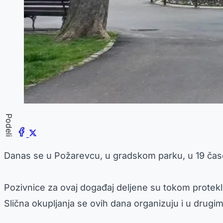
Podeli
Danas se u Požarevcu, u gradskom parku, u 19 čas
Pozivnice za ovaj događaj deljene su tokom protek
Slična okupljanja se ovih dana organizuju i u drugi