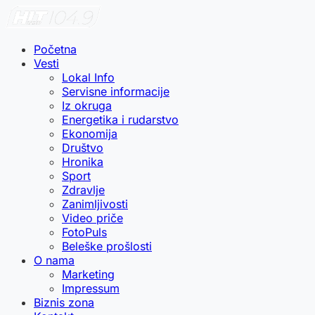
Početna
Vesti
Lokal Info
Servisne informacije
Iz okruga
Energetika i rudarstvo
Ekonomija
Društvo
Hronika
Sport
Zdravlje
Zanimljivosti
Video priče
FotoPuls
Beleške prošlosti
O nama
Marketing
Impressum
Biznis zona