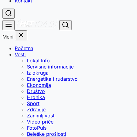
Kontakt
Meni
Početna
Vesti
Lokal Info
Servisne informacije
Iz okruga
Energetika i rudarstvo
Ekonomija
Društvo
Hronika
Sport
Zdravlje
Zanimljivosti
Video priče
FotoPuls
Beleške prošlosti