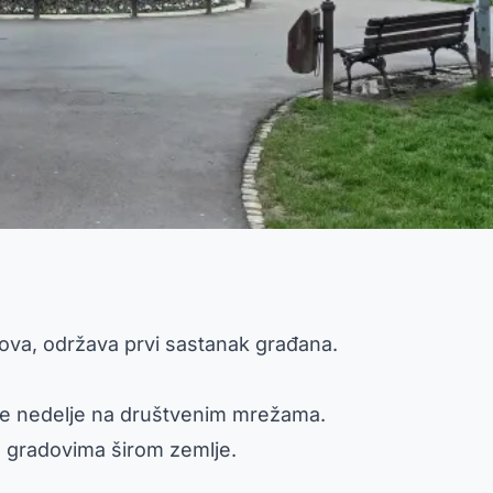
ova, održava prvi sastanak građana.
le nedelje na društvenim mrežama.
m gradovima širom zemlje.