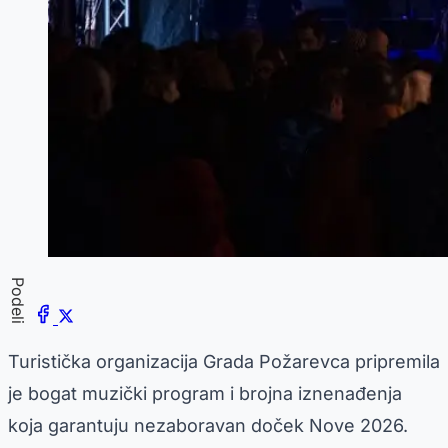
Podeli
Turistička organizacija Grada Požarevca pripremila
je bogat muzički program i brojna iznenađenja
koja garantuju nezaboravan doček Nove 2026.