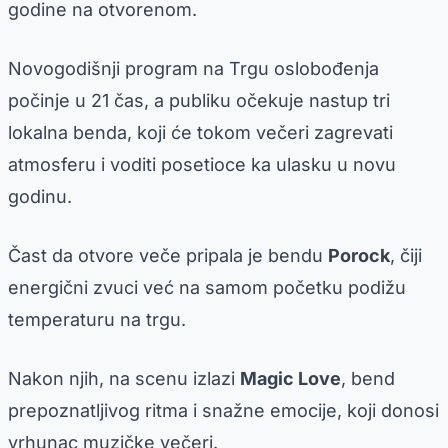
godine na otvorenom.
Novogodišnji program na Trgu oslobođenja
počinje u 21 čas, a publiku očekuje nastup tri
lokalna benda, koji će tokom večeri zagrevati
atmosferu i voditi posetioce ka ulasku u novu
godinu.
Čast da otvore veče pripala je bendu
Porock
, čiji
energični zvuci već na samom početku podižu
temperaturu na trgu.
Nakon njih, na scenu izlazi
Magic Love
, bend
prepoznatljivog ritma i snažne emocije, koji donosi
vrhunac muzičke večeri.