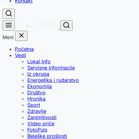
Kontakt
Meni
Početna
Vesti
Lokal Info
Servisne informacije
Iz okruga
Energetika i rudarstvo
Ekonomija
Društvo
Hronika
Sport
Zdravlje
Zanimljivosti
Video priče
FotoPuls
Beleške prošlosti