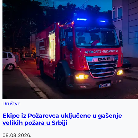
Društvo
Ekipe iz Požarevca uključene u gašenje
velikih požara u Srbiji
08.08.2026.