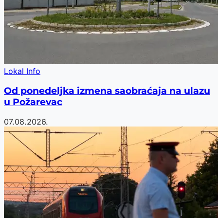
Lokal Info
Od ponedeljka izmena saobraćaja na ulazu
u Požarevac
07.08.2026.