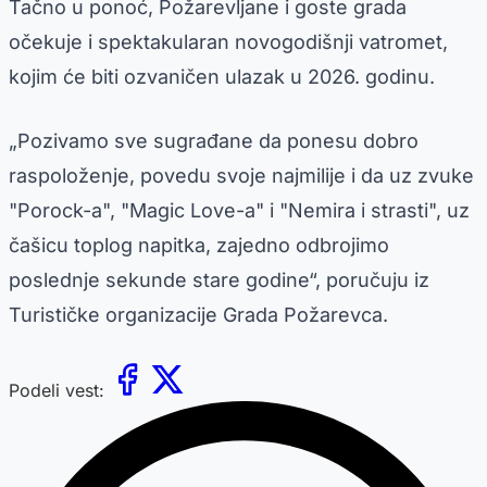
Tačno u ponoć, Požarevljane i goste grada
očekuje i spektakularan novogodišnji vatromet,
kojim će biti ozvaničen ulazak u 2026. godinu.
„Pozivamo sve sugrađane da ponesu dobro
raspoloženje, povedu svoje najmilije i da uz zvuke
"Porock-a", "Magic Love-a" i "Nemira i strasti", uz
čašicu toplog napitka, zajedno odbrojimo
poslednje sekunde stare godine“, poručuju iz
Turističke organizacije Grada Požarevca.
Podeli vest: