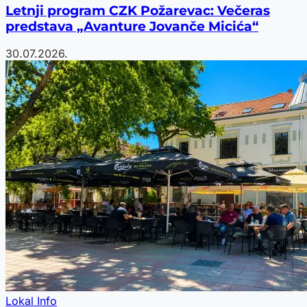
Letnji program CZK Požarevac: Večeras
predstava „Avanture Jovanče Micića“
30.07.2026.
Lokal Info