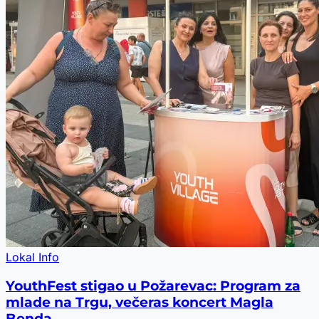
Lokal Info
YouthFest stigao u Požarevac: Program za
mlade na Trgu, večeras koncert Magla
Benda