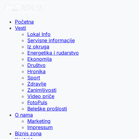
Početna
Vesti
Lokal Info
Servisne informacije
Iz okruga
Energetika i rudarstvo
Ekonomija
Društvo
Hronika
Sport
Zdravlje
Zanimljivosti
Video priče
FotoPuls
Beleške prošlosti
O nama
Marketing
Impressum
Biznis zona