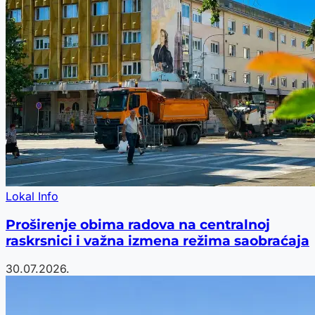
Lokal Info
Proširenje obima radova na centralnoj
raskrsnici i važna izmena režima saobraćaja
30.07.2026.