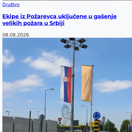
Društvo
Ekipe iz Požarevca uključene u gašenje
velikih požara u Srbiji
08.08.2026.