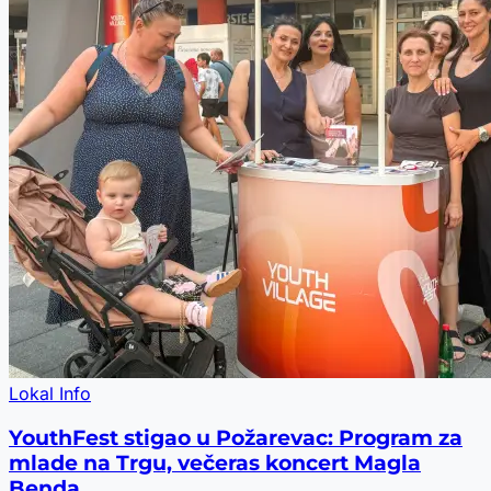
Lokal Info
YouthFest stigao u Požarevac: Program za
mlade na Trgu, večeras koncert Magla
Benda