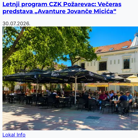
Letnji program CZK Požarevac: Večeras
predstava „Avanture Jovanče Micića“
30.07.2026.
Lokal Info