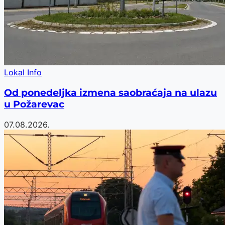
Lokal Info
Od ponedeljka izmena saobraćaja na ulazu
u Požarevac
07.08.2026.