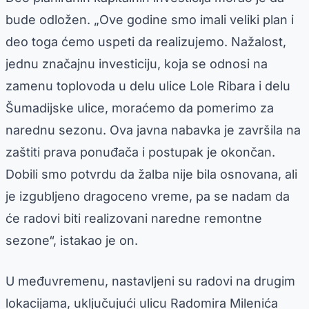
bude odložen. „Ove godine smo imali veliki plan i
deo toga ćemo uspeti da realizujemo. Nažalost,
jednu značajnu investiciju, koja se odnosi na
zamenu toplovoda u delu ulice Lole Ribara i delu
Šumadijske ulice, moraćemo da pomerimo za
narednu sezonu. Ova javna nabavka je završila na
zaštiti prava ponuđača i postupak je okončan.
Dobili smo potvrdu da žalba nije bila osnovana, ali
je izgubljeno dragoceno vreme, pa se nadam da
će radovi biti realizovani naredne remontne
sezone“, istakao je on.
U međuvremenu, nastavljeni su radovi na drugim
lokacijama, uključujući ulicu Radomira Milenića