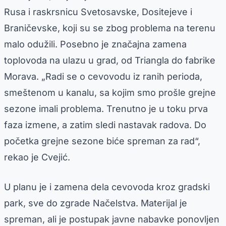
Rusa i raskrsnicu Svetosavske, Dositejeve i
Braničevske, koji su se zbog problema na terenu
malo odužili. Posebno je značajna zamena
toplovoda na ulazu u grad, od Triangla do fabrike
Morava. „Radi se o cevovodu iz ranih perioda,
smeštenom u kanalu, sa kojim smo prošle grejne
sezone imali problema. Trenutno je u toku prva
faza izmene, a zatim sledi nastavak radova. Do
početka grejne sezone biće spreman za rad“,
rekao je Cvejić.
U planu je i zamena dela cevovoda kroz gradski
park, sve do zgrade Načelstva. Materijal je
spreman, ali je postupak javne nabavke ponovljen