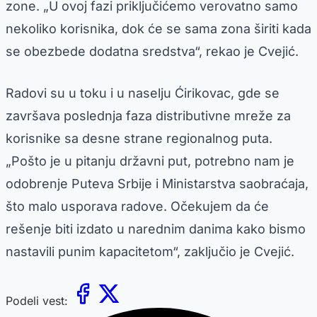
zone. „U ovoj fazi priključićemo verovatno samo
nekoliko korisnika, dok će se sama zona širiti kada
se obezbede dodatna sredstva“, rekao je Cvejić.
Radovi su u toku i u naselju Ćirikovac, gde se
završava poslednja faza distributivne mreže za
korisnike sa desne strane regionalnog puta.
„Pošto je u pitanju državni put, potrebno nam je
odobrenje Puteva Srbije i Ministarstva saobraćaja,
što malo usporava radove. Očekujem da će
rešenje biti izdato u narednim danima kako bismo
nastavili punim kapacitetom“, zaključio je Cvejić.
Podeli vest: