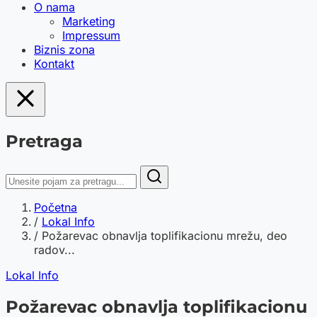
O nama
Marketing
Impressum
Biznis zona
Kontakt
Pretraga
Početna
/
Lokal Info
/
Požarevac obnavlja toplifikacionu mrežu, deo
radov...
Lokal Info
Požarevac obnavlja toplifikacionu