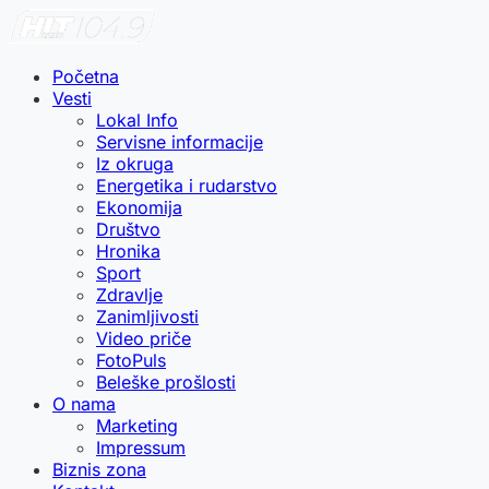
Početna
Vesti
Lokal Info
Servisne informacije
Iz okruga
Energetika i rudarstvo
Ekonomija
Društvo
Hronika
Sport
Zdravlje
Zanimljivosti
Video priče
FotoPuls
Beleške prošlosti
O nama
Marketing
Impressum
Biznis zona