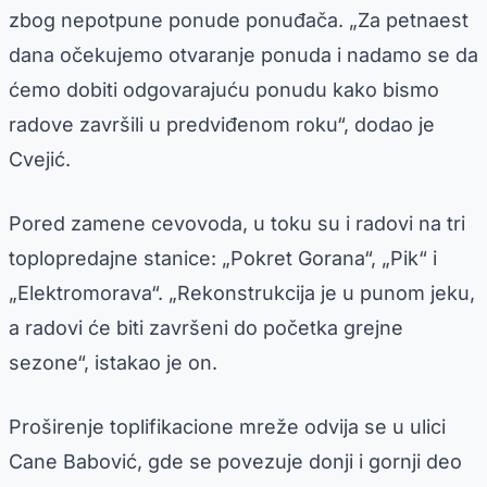
zbog nepotpune ponude ponuđača. „Za petnaest
dana očekujemo otvaranje ponuda i nadamo se da
ćemo dobiti odgovarajuću ponudu kako bismo
radove završili u predviđenom roku“, dodao je
Cvejić.
Pored zamene cevovoda, u toku su i radovi na tri
toplopredajne stanice: „Pokret Gorana“, „Pik“ i
„Elektromorava“. „Rekonstrukcija je u punom jeku,
a radovi će biti završeni do početka grejne
sezone“, istakao je on.
Proširenje toplifikacione mreže odvija se u ulici
Cane Babović, gde se povezuje donji i gornji deo