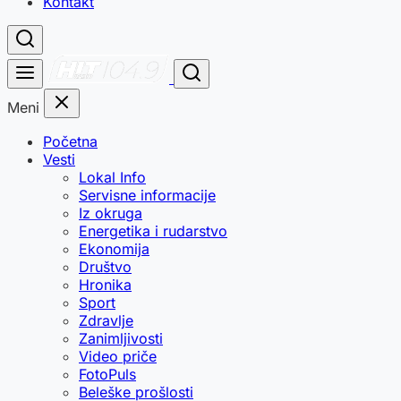
Kontakt
Meni
Početna
Vesti
Lokal Info
Servisne informacije
Iz okruga
Energetika i rudarstvo
Ekonomija
Društvo
Hronika
Sport
Zdravlje
Zanimljivosti
Video priče
FotoPuls
Beleške prošlosti