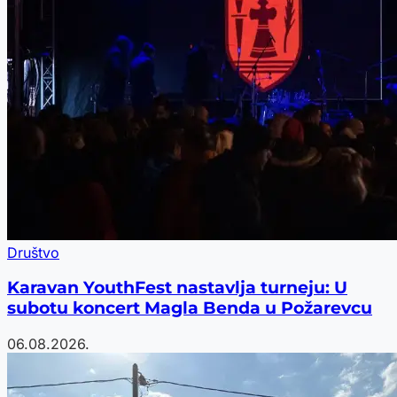
Društvo
Karavan YouthFest nastavlja turneju: U
subotu koncert Magla Benda u Požarevcu
06.08.2026.