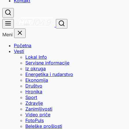
Kontakt
Meni
Početna
Vesti
Lokal Info
Servisne informacije
Iz okruga
Energetika i rudarstvo
Ekonomija
Društvo
Hronika
Sport
Zdravlje
Zanimljivosti
Video priče
FotoPuls
Beleške prošlosti