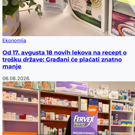
Ekonomija
Od 17. avgusta 18 novih lekova na recept o
trošku države: Građani će plaćati znatno
manje
06.08.2026.