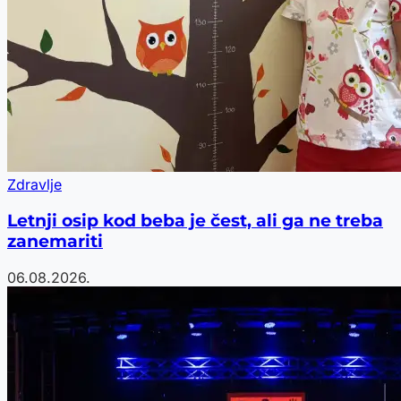
Zdravlje
Letnji osip kod beba je čest, ali ga ne treba
zanemariti
06.08.2026.