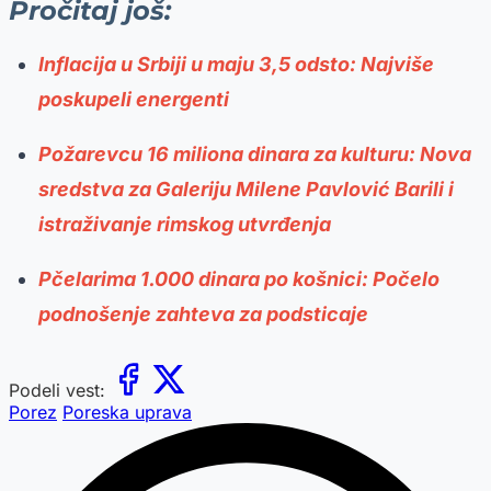
Pročitaj još:
Inflacija u Srbiji u maju 3,5 odsto: Najviše
poskupeli energenti
Požarevcu 16 miliona dinara za kulturu: Nova
sredstva za Galeriju Milene Pavlović Barili i
istraživanje rimskog utvrđenja
Pčelarima 1.000 dinara po košnici: Počelo
podnošenje zahteva za podsticaje
Podeli vest:
Porez
Poreska uprava