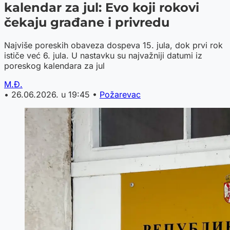
kalendar za jul: Evo koji rokovi
čekaju građane i privredu
Najviše poreskih obaveza dospeva 15. jula, dok prvi rok
ističe već 6. jula. U nastavku su najvažniji datumi iz
poreskog kalendara za jul
M.Đ.
•
26.06.2026. u 19:45
•
Požarevac