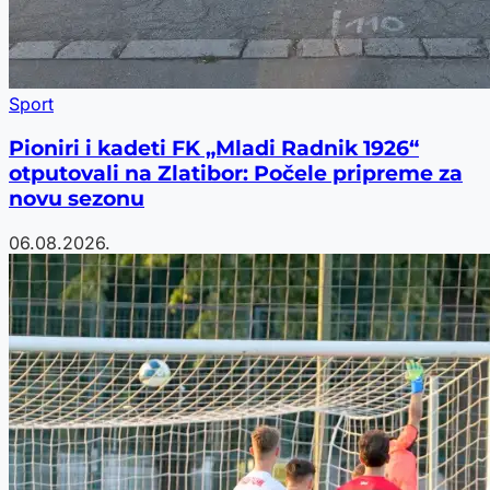
Sport
Pioniri i kadeti FK „Mladi Radnik 1926“
otputovali na Zlatibor: Počele pripreme za
novu sezonu
06.08.2026.