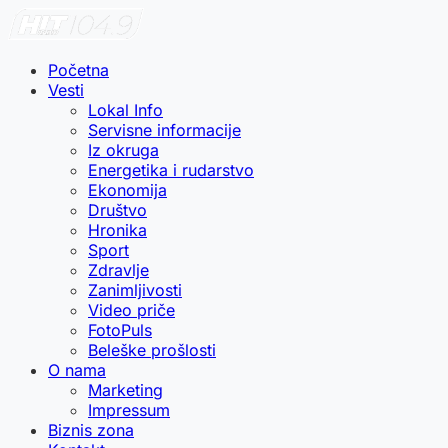
Početna
Vesti
Lokal Info
Servisne informacije
Iz okruga
Energetika i rudarstvo
Ekonomija
Društvo
Hronika
Sport
Zdravlje
Zanimljivosti
Video priče
FotoPuls
Beleške prošlosti
O nama
Marketing
Impressum
Biznis zona