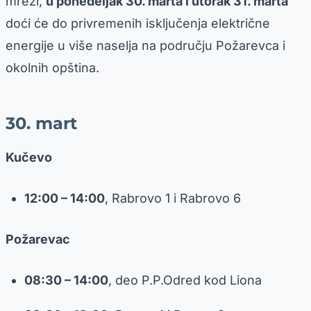
mreži,
u ponedeljak 30. marta i utorak 31. marta
doći će do privremenih isključenja električne
energije u više naselja na području Požarevca i
okolnih opština.
30. mart
Kučevo
12:00 – 14:00
, Rabrovo 1 i Rabrovo 6
Požarevac
08:30 – 14:00
, deo P.P.Odred kod Liona