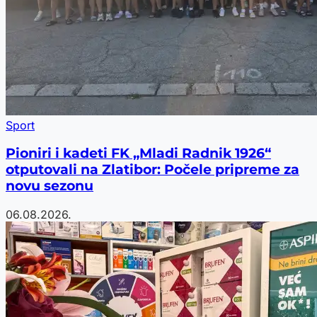
Sport
Pioniri i kadeti FK „Mladi Radnik 1926“
otputovali na Zlatibor: Počele pripreme za
novu sezonu
06.08.2026.