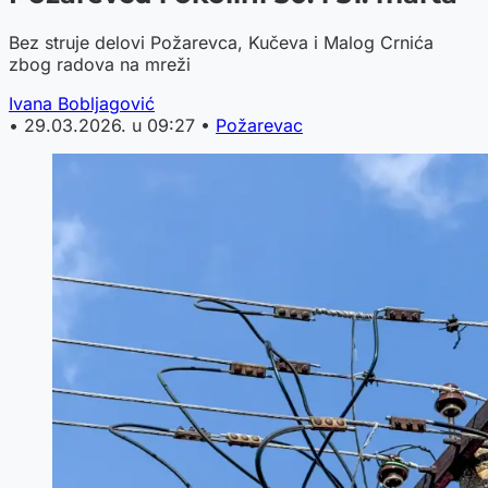
Bez struje delovi Požarevca, Kučeva i Malog Crnića
zbog radova na mreži
Ivana Bobljagović
•
29.03.2026. u 09:27
•
Požarevac