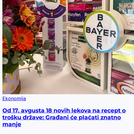
Ekonomija
Od 17. avgusta 18 novih lekova na recept o
trošku države: Građani će plaćati znatno
manje