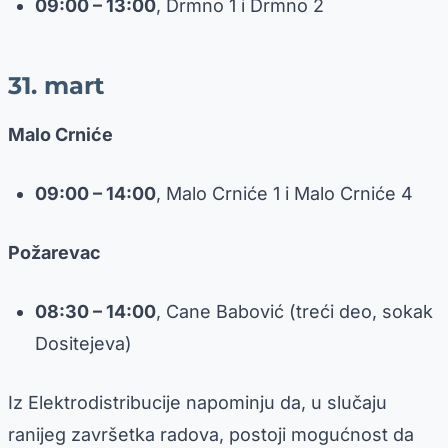
09:00 – 13:00
, Drmno 1 i Drmno 2
31. mart
Malo Crniće
09:00 – 14:00
, Malo Crniće 1 i Malo Crniće 4
Požarevac
08:30 – 14:00
, Cane Babović (treći deo, sokak
Dositejeva)
Iz Elektrodistribucije napominju da, u slučaju
ranijeg završetka radova, postoji mogućnost da