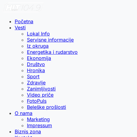
Početna
Vesti
Lokal Info
Servisne informacije
Iz okruga
Energetika i rudarstvo
Ekonomija
Društvo
Hronika
Sport
Zdravlje
Zanimljivosti
Video priče
FotoPuls
Beleške prošlosti
O nama
Marketing
Impressum
Biznis zona