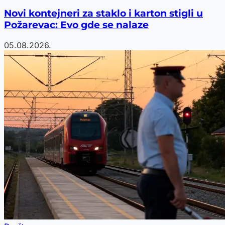
Novi kontejneri za staklo i karton stigli u
Požarevac: Evo gde se nalaze
05.08.2026.