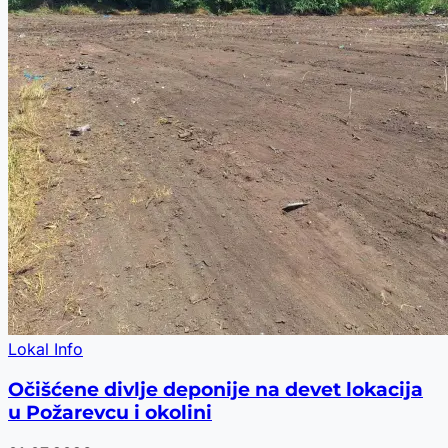
Lokal Info
Očišćene divlje deponije na devet lokacija
u Požarevcu i okolini