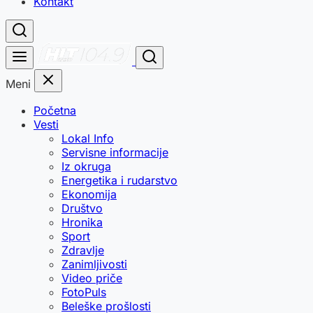
Kontakt
Meni
Početna
Vesti
Lokal Info
Servisne informacije
Iz okruga
Energetika i rudarstvo
Ekonomija
Društvo
Hronika
Sport
Zdravlje
Zanimljivosti
Video priče
FotoPuls
Beleške prošlosti