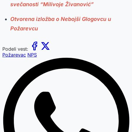
svečanosti “Milivoje Živanović”
Otvorena izložba o Nebojši Glogovcu u
Požarevcu
Podeli vest:
Požarevac
NPS