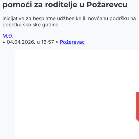
pomoći za roditelje u Požarevcu
Inicijative za besplatne udžbenike ili novčanu podršku na
početku školske godine
M.Đ.
•
04.04.2026. u 16:57
•
Požarevac