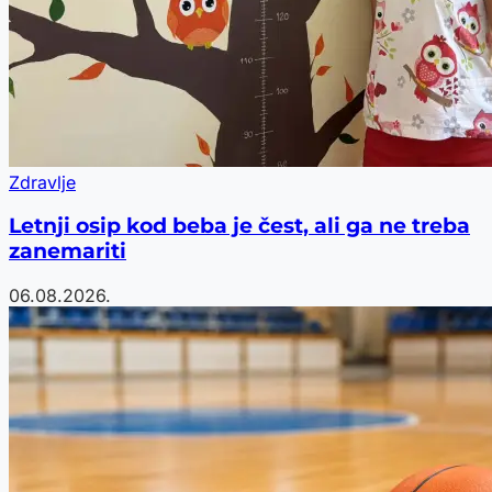
Zdravlje
Letnji osip kod beba je čest, ali ga ne treba
zanemariti
06.08.2026.