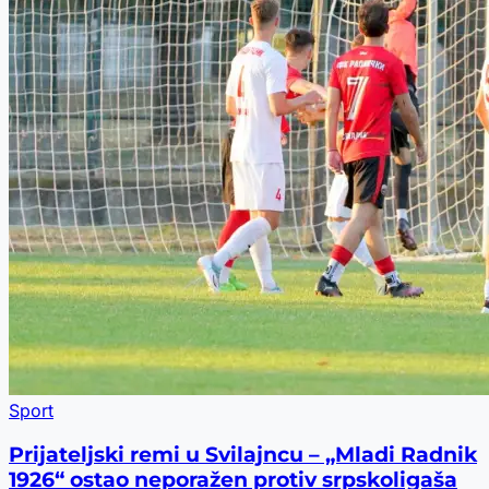
Sport
Prijateljski remi u Svilajncu – „Mladi Radnik
1926“ ostao neporažen protiv srpskoligaša