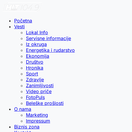
Početna
Vesti
Lokal Info
Servisne informacije
Iz okruga
Energetika i rudarstvo
Ekonomija
Društvo
Hronika
Sport
Zdravlje
Zanimljivosti
Video priče
FotoPuls
Beleške prošlosti
O nama
Marketing
Impressum
Biznis zona