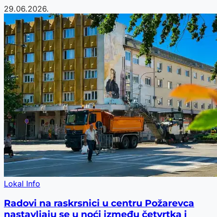
29.06.2026.
Lokal Info
Radovi na raskrsnici u centru Požarevca
nastavljaju se u noći između četvrtka i