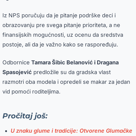
Iz NPS poručuju da je pitanje podrške deci i
obrazovanju pre svega pitanje prioriteta, a ne
finansijskih mogućnosti, uz ocenu da sredstva
postoje, ali da je važno kako se raspoređuju.
Odbornice
Tamara Šibic Belanović i Dragana
Spasojević
predložile su da gradska vlast
razmotri oba modela i opredeli se makar za jedan
vid pomoći roditeljima.
Pročitaj još:
U znaku glume i tradicije: Otvorene Glumačke