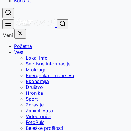
Kontakt
Meni
Početna
Vesti
Lokal Info
Servisne informacije
Iz okruga
Energetika i rudarstvo
Ekonomija
Društvo
Hronika
Sport
Zdravlje
Zanimljivosti
Video priče
FotoPuls
Beleške prošlosti