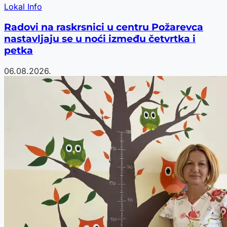
Lokal Info
Radovi na raskrsnici u centru Požarevca
nastavljaju se u noći između četvrtka i
petka
06.08.2026.