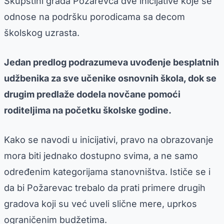
Skupštini grada Požarevca dve inicijative koje se
odnose na podršku porodicama sa decom
školskog uzrasta.
Jedan predlog podrazumeva uvođenje besplatnih
udžbenika za sve učenike osnovnih škola, dok se
drugim predlaže dodela novčane pomoći
roditeljima na početku školske godine.
Kako se navodi u inicijativi, pravo na obrazovanje
mora biti jednako dostupno svima, a ne samo
određenim kategorijama stanovništva. Ističe se i
da bi Požarevac trebalo da prati primere drugih
gradova koji su već uveli slične mere, uprkos
ograničenim budžetima.