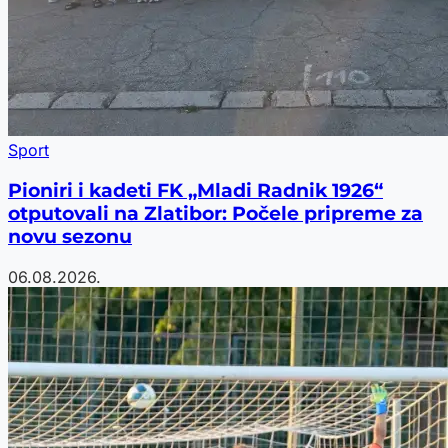
Sport
Pioniri i kadeti FK „Mladi Radnik 1926“
otputovali na Zlatibor: Počele pripreme za
novu sezonu
06.08.2026.