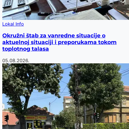
Lokal Info
Okružni štab za vanredne situacije o
aktuelnoj situaciji i preporukama tokom
toplotnog talasa
05.08.2026.