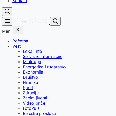
Kontakt
Meni
Početna
Vesti
Lokal Info
Servisne informacije
Iz okruga
Energetika i rudarstvo
Ekonomija
Društvo
Hronika
Sport
Zdravlje
Zanimljivosti
Video priče
FotoPuls
Beleške prošlosti