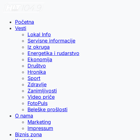
Početna
Vesti
Lokal Info
Servisne informacije
Iz okruga
Energetika i rudarstvo
Ekonomija
Društvo
Hronika
Sport
Zdravlje
Zanimljivosti
Video priče
FotoPuls
Beleške prošlosti
O nama
Marketing
Impressum
Biznis zona