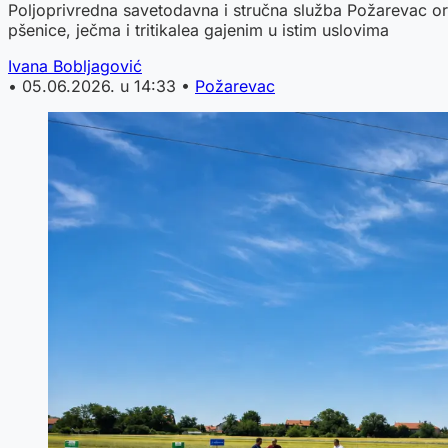
Poljoprivredna savetodavna i stručna služba Požarevac org
pšenice, ječma i tritikalea gajenim u istim uslovima
Ivana Bobljagović
•
05.06.2026. u 14:33
•
Požarevac