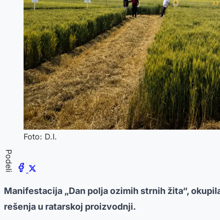
Foto: D.I.
Podeli
Manifestacija „Dan polja ozimih strnih žita“, okupi
rešenja u ratarskoj proizvodnji.