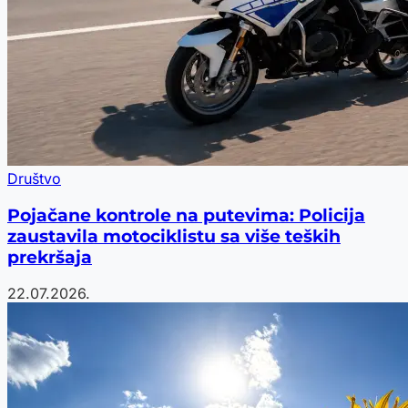
Društvo
Pojačane kontrole na putevima: Policija
zaustavila motociklistu sa više teških
prekršaja
22.07.2026.