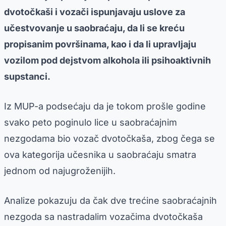
dvotočkaši i vozači ispunjavaju uslove za
učestvovanje u saobraćaju, da li se kreću
propisanim površinama, kao i da li upravljaju
vozilom pod dejstvom alkohola ili psihoaktivnih
supstanci.
Iz MUP-a podsećaju da je tokom prošle godine
svako peto poginulo lice u saobraćajnim
nezgodama bio vozač dvotočkaša, zbog čega se
ova kategorija učesnika u saobraćaju smatra
jednom od najugroženijih.
Analize pokazuju da čak dve trećine saobraćajnih
nezgoda sa nastradalim vozačima dvotočkaša