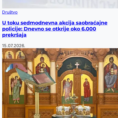
Društvo
U toku sedmodnevna akcija saobraćajne
policije: Dnevno se otkrije oko 6.000
prekršaja
15.07.2026.