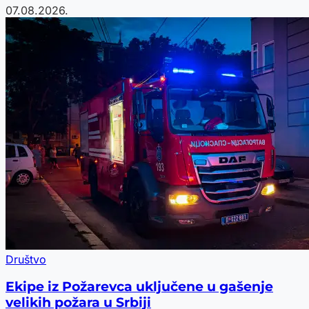
07.08.2026.
Društvo
Ekipe iz Požarevca uključene u gašenje
velikih požara u Srbiji