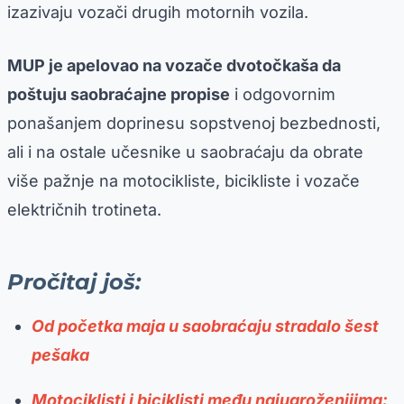
izazivaju vozači drugih motornih vozila.
MUP je apelovao na vozače dvotočkaša da
poštuju saobraćajne propise
i odgovornim
ponašanjem doprinesu sopstvenoj bezbednosti,
ali i na ostale učesnike u saobraćaju da obrate
više pažnje na motocikliste, bicikliste i vozače
električnih trotineta.
Pročitaj još:
Od početka maja u saobraćaju stradalo šest
pešaka
Motociklisti i biciklisti među najugroženijima: