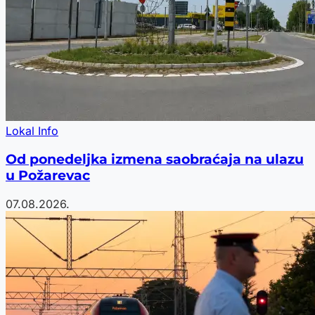
Lokal Info
Od ponedeljka izmena saobraćaja na ulazu
u Požarevac
07.08.2026.