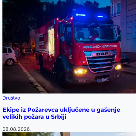
Društvo
Ekipe iz Požarevca uključene u gašenje
velikih požara u Srbiji
08.08.2026.