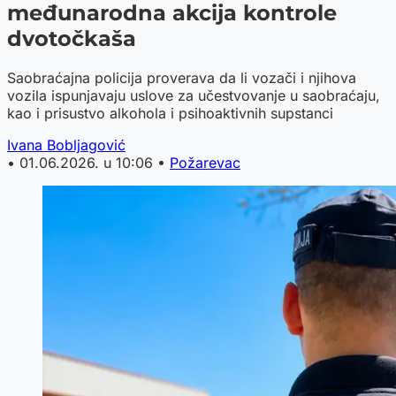
međunarodna akcija kontrole
dvotočkaša
Saobraćajna policija proverava da li vozači i njihova
vozila ispunjavaju uslove za učestvovanje u saobraćaju,
kao i prisustvo alkohola i psihoaktivnih supstanci
Ivana Bobljagović
•
01.06.2026. u 10:06
•
Požarevac