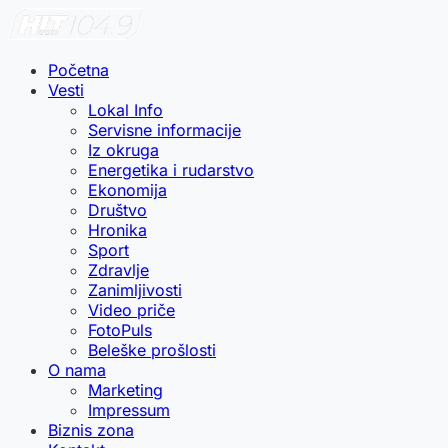
Početna
Vesti
Lokal Info
Servisne informacije
Iz okruga
Energetika i rudarstvo
Ekonomija
Društvo
Hronika
Sport
Zdravlje
Zanimljivosti
Video priče
FotoPuls
Beleške prošlosti
O nama
Marketing
Impressum
Biznis zona