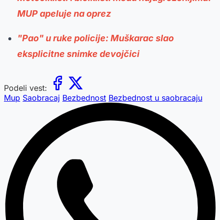
MUP apeluje na oprez
"Pao" u ruke policije: Muškarac slao
eksplicitne snimke devojčici
Podeli vest:
Mup
Saobracaj
Bezbednost
Bezbednost u saobracaju