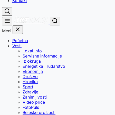
Kontakt
Meni
Početna
Vesti
Lokal Info
Servisne informacije
Iz okruga
Energetika i rudarstvo
Ekonomija
Društvo
Hronika
Sport
Zdravlje
Zanimljivosti
Video priče
FotoPuls
Beleške prošlosti