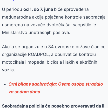
U periodu
od 1. do 7. juna
biće sprovedena
međunarodna akcija pojačane kontrole saobraćaja
usmerena na vozače dvotočkaša, saopštilo je
Ministarstvo unutrašnjih poslova.
Akcija se organizuje u 34 evropske države članice
organizacije ROADPOL, a obuhvatiće kontrolu
motocikala i mopeda, bicikala i lakih električnih
vozila.
Crni bilans saobraćaja: Osam osoba stradalo
za sedam dana
Saobraćajna policija će posebno proveravati da li