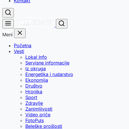
Kontakt
Meni
Početna
Vesti
Lokal Info
Servisne informacije
Iz okruga
Energetika i rudarstvo
Ekonomija
Društvo
Hronika
Sport
Zdravlje
Zanimljivosti
Video priče
FotoPuls
Beleške prošlosti