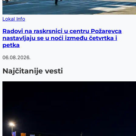
Lokal Info
Radovi na raskrsnici u centru Požarevca
nastavljaju se u noći između četvrtka i
petka
06.08.2026.
Najčitanije vesti