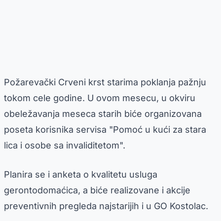
Požarevački Crveni krst starima poklanja pažnju
tokom cele godine. U ovom mesecu, u okviru
obeležavanja meseca starih biće organizovana
poseta korisnika servisa "Pomoć u kući za stara
lica i osobe sa invaliditetom".
Planira se i anketa o kvalitetu usluga
gerontodomaćica, a biće realizovane i akcije
preventivnih pregleda najstarijih i u GO Kostolac.