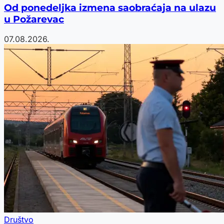
Od ponedeljka izmena saobraćaja na ulazu
u Požarevac
07.08.2026.
Društvo