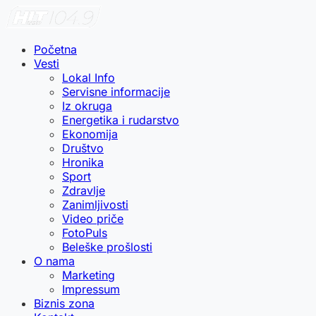
Početna
Vesti
Lokal Info
Servisne informacije
Iz okruga
Energetika i rudarstvo
Ekonomija
Društvo
Hronika
Sport
Zdravlje
Zanimljivosti
Video priče
FotoPuls
Beleške prošlosti
O nama
Marketing
Impressum
Biznis zona