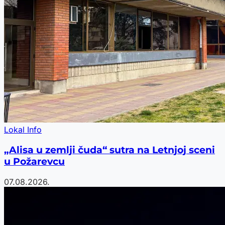
Lokal Info
„Alisa u zemlji čuda“ sutra na Letnjoj sceni
u Požarevcu
07.08.2026.