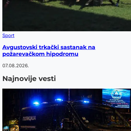
Sport
Avgustovski trkački sastanak na
požarevačkom hipodromu
07.08.2026.
Najnovije vesti