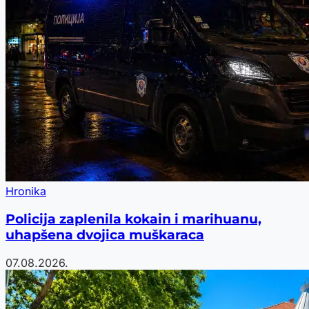
Hronika
Policija zaplenila kokain i marihuanu,
uhapšena dvojica muškaraca
07.08.2026.