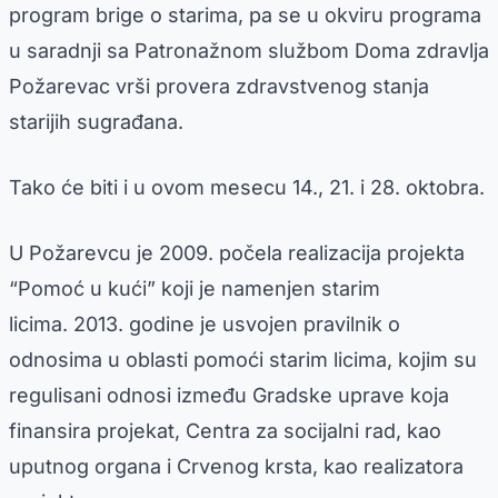
program brige o starima, pa se u okviru programa
u saradnji sa Patronažnom službom Doma zdravlja
Požarevac vrši provera zdravstvenog stanja
starijih sugrađana.
Tako će biti i u ovom mesecu 14., 21. i 28. oktobra.
U Požarevcu je 2009. počela realizacija projekta
“Pomoć u kući” koji je namenjen starim
licima. 2013. godine je usvojen pravilnik o
odnosima u oblasti pomoći starim licima, kojim su
regulisani odnosi između Gradske uprave koja
finansira projekat, Centra za socijalni rad, kao
uputnog organa i Crvenog krsta, kao realizatora