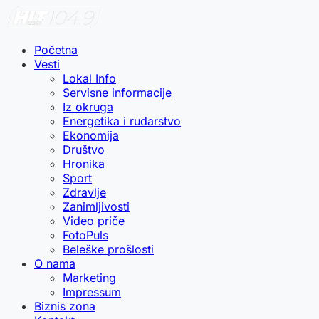
Početna
Vesti
Lokal Info
Servisne informacije
Iz okruga
Energetika i rudarstvo
Ekonomija
Društvo
Hronika
Sport
Zdravlje
Zanimljivosti
Video priče
FotoPuls
Beleške prošlosti
O nama
Marketing
Impressum
Biznis zona