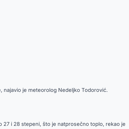
, najavio je meteorolog Nedeljko Todorović.
27 i 28 stepeni, što je natprosečno toplo, rekao je