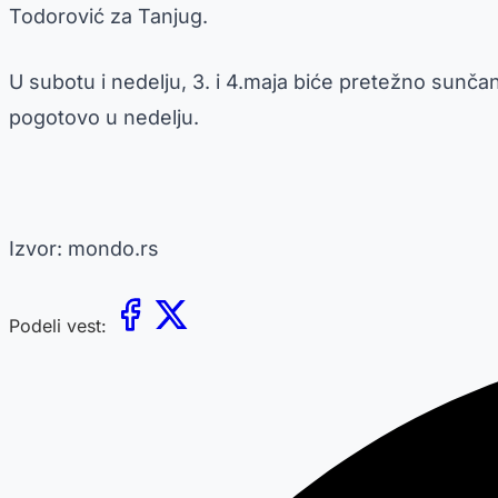
Todorović za Tanjug.
U subotu i nedelju, 3. i 4.maja biće pretežno sun
pogotovo u nedelju.
Izvor: mondo.rs
Podeli vest: