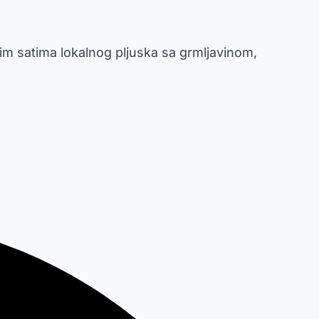
m satima lokalnog pljuska sa grmljavinom,