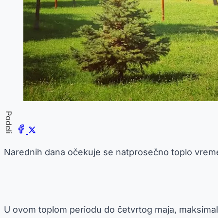
Podeli
Narednih dana očekuje se natprosečno toplo vreme u
U ovom toplom periodu do četvrtog maja, maksimalne