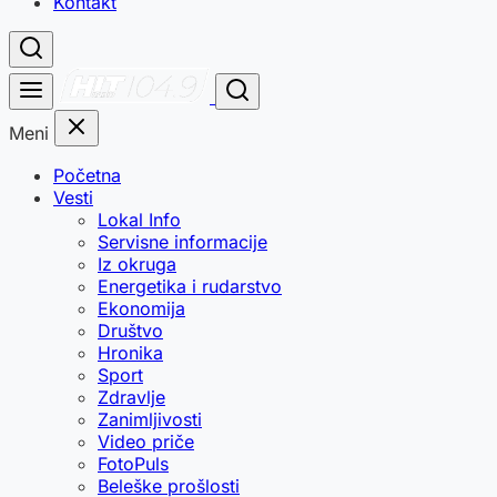
Kontakt
Meni
Početna
Vesti
Lokal Info
Servisne informacije
Iz okruga
Energetika i rudarstvo
Ekonomija
Društvo
Hronika
Sport
Zdravlje
Zanimljivosti
Video priče
FotoPuls
Beleške prošlosti