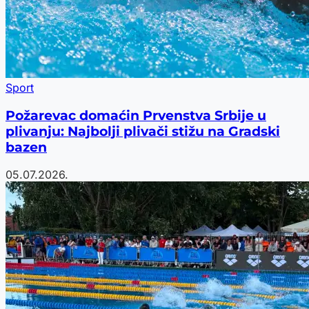
Sport
Požarevac domaćin Prvenstva Srbije u
plivanju: Najbolji plivači stižu na Gradski
bazen
05.07.2026.