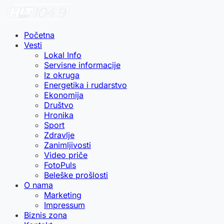
Početna
Vesti
Lokal Info
Servisne informacije
Iz okruga
Energetika i rudarstvo
Ekonomija
Društvo
Hronika
Sport
Zdravlje
Zanimljivosti
Video priče
FotoPuls
Beleške prošlosti
O nama
Marketing
Impressum
Biznis zona