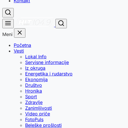
Kontakt
Meni
Početna
Vesti
Lokal Info
Servisne informacije
Iz okruga
Energetika i rudarstvo
Ekonomija
Društvo
Hronika
Sport
Zdravlje
Zanimljivosti
Video priče
FotoPuls
Beleške prošlosti