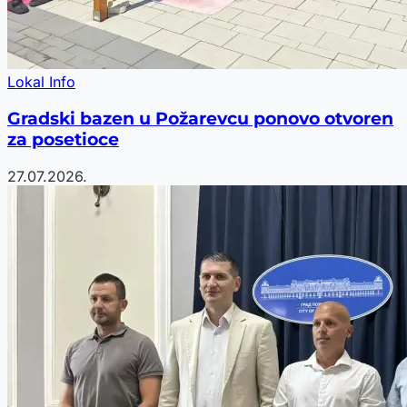
Lokal Info
Gradski bazen u Požarevcu ponovo otvoren
za posetioce
27.07.2026.