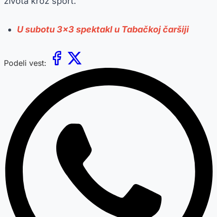
života kroz sport.
U subotu 3x3 spektakl u Tabačkoj čaršiji
Podeli vest: