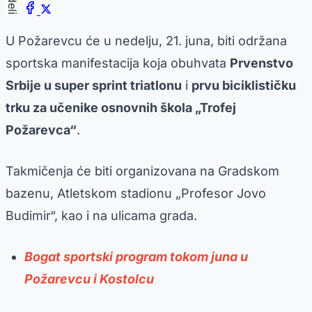
U Požarevcu će u nedelju, 21. juna, biti održana
sportska manifestacija koja obuhvata
Prvenstvo
Srbije u super sprint triatlonu
i
prvu biciklističku
trku za učenike osnovnih škola „Trofej
Požarevca“
.
Takmičenja će biti organizovana na Gradskom
bazenu, Atletskom stadionu „Profesor Jovo
Budimir“, kao i na ulicama grada.
Bogat sportski program tokom juna u
Požarevcu i Kostolcu