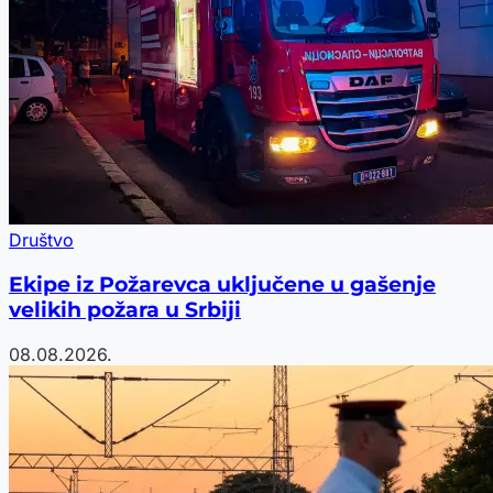
Društvo
Ekipe iz Požarevca uključene u gašenje
velikih požara u Srbiji
08.08.2026.