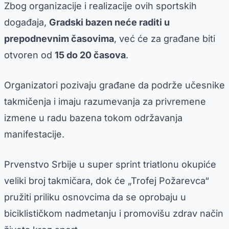
Zbog organizacije i realizacije ovih sportskih
događaja,
Gradski bazen neće raditi u
prepodnevnim časovima
, već će za građane biti
otvoren od
15 do 20 časova
.
Organizatori pozivaju građane da podrže učesnike
takmičenja i imaju razumevanja za privremene
izmene u radu bazena tokom održavanja
manifestacije.
Prvenstvo Srbije u super sprint triatlonu okupiće
veliki broj takmičara, dok će „Trofej Požarevca“
pružiti priliku osnovcima da se oprobaju u
biciklističkom nadmetanju i promovišu zdrav način