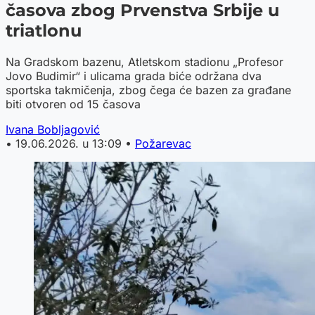
časova zbog Prvenstva Srbije u
triatlonu
Na Gradskom bazenu, Atletskom stadionu „Profesor
Jovo Budimir“ i ulicama grada biće održana dva
sportska takmičenja, zbog čega će bazen za građane
biti otvoren od 15 časova
Ivana Bobljagović
•
19.06.2026. u 13:09
•
Požarevac