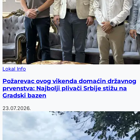
Lokal Info
Požarevac ovog vikenda domaćin državnog
prvenstva: Najbolji plivači Srbije stižu na
Gradski bazen
23.07.2026.